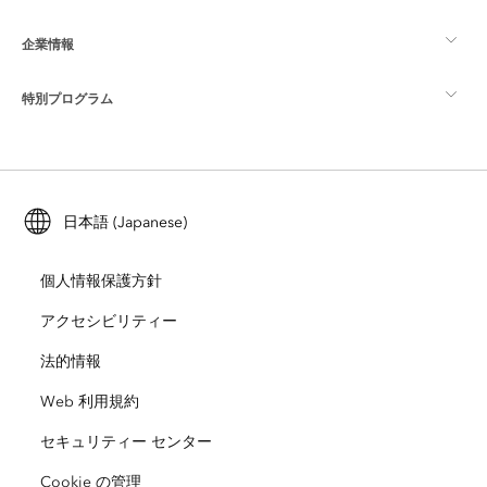
マッピング
企業情報
GIS とは
ArcGIS ブログ
ArcGIS Pro
特別プログラム
Esri について
ロケーション インテリジェンス
業界ブログ
ArcGIS Enterprise
ArcGIS for Personal Use
Esri に連絡
トレーニング
ユーザー調査およびテスト
ArcGIS Online
ArcGIS for Student Use
日本語 (Japanese)
採用情報
ArcUser
Esri Young Professionals Network
開発者向けテクノロジー
自然保護
個人情報保護方針
オープンビジョン
ArcNews
イベント
ArcGIS Location Platform
アクセシビリティー
災害対応
パートナー
ArcWatch
法的情報
Esri ストア
教育機関
Web 利用規約
企業行動規範
Esri Press
ArcGIS Architecture Center
セキュリティー センター
非営利組織
環境および持続可能性の取り組み
Esri ビデオ
Cookie の管理