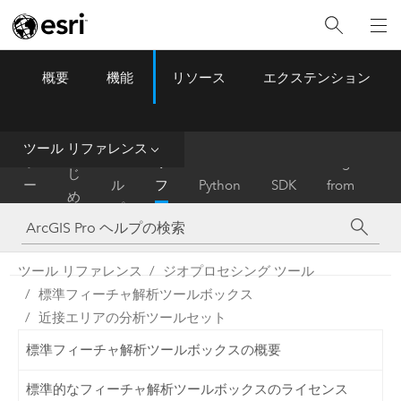
概要
機能
リソース
エクステンション
ArcGIS Pro
Menu
ツ
ー
ル
ツール リファレンス
は
ホ
ヘ
リ
Migrate
じ
ー
ル
フ
Python
SDK
from
め
ム
プ
ァ
ArcMap
に
レ
ン
ツール リファレンス
ジオプロセシング ツール
ス
標準フィーチャ解析ツールボックス
近接エリアの分析ツールセット
標準フィーチャ解析ツールボックスの概要
標準的なフィーチャ解析ツールボックスのライセンス