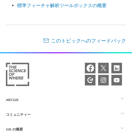
標準フィーチャ解析ツールボックスの概要
このトピックへのフィードバック
ARCGIS
コミュニティー
ArcGIS の概要
GIS の概要
Esri Community