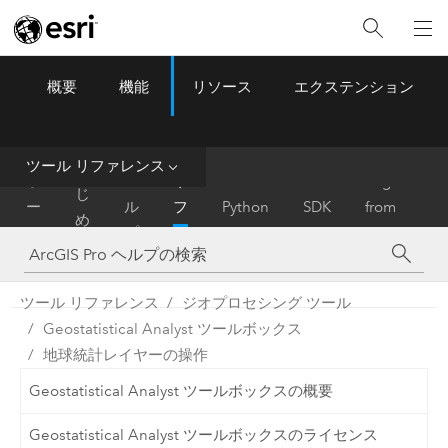
概要
機能
リソース
エクステンション
ArcGIS Pro
Menu
ツ
ー
ル
ツール リファレンス
は
ホ
ヘ
リ
Migrate
じ
ー
ル
フ
Python
SDK
from
め
ム
プ
ァ
ArcMap
に
レ
ン
ツール リファレンス
ジオプロセシング ツール
ス
Geostatistical Analyst ツールボックス
地球統計レイヤーの操作
Geostatistical Analyst ツールボックスの概要
Geostatistical Analyst ツールボックスのライセンス