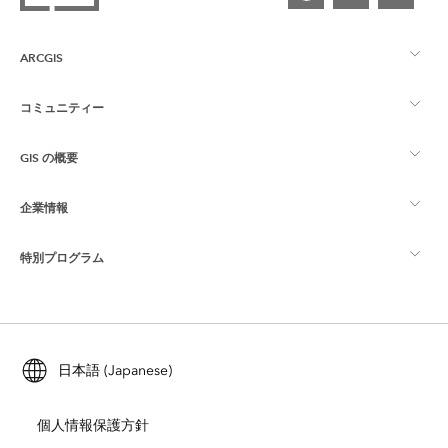
ARCGIS
コミュニティー
ArcGIS の概要
GIS の概要
Esri Community
マッピング
企業情報
GIS とは
ArcGIS ブログ
ArcGIS Pro
特別プログラム
Esri について
ロケーション インテリジェンス
業界ブログ
ArcGIS Enterprise
ArcGIS for Personal Use
Esri に連絡
トレーニング
ユーザー調査およびテスト
ArcGIS Online
ArcGIS for Student Use
日本語 (Japanese)
採用情報
ArcUser
Esri Young Professionals Network
開発者向けテクノロジー
自然保護
個人情報保護方針
オープンビジョン
ArcNews
イベント
ArcGIS Location Platform