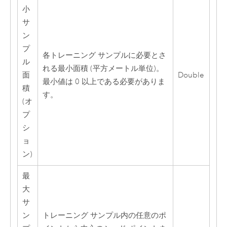
小
サ
ン
プ
各トレーニング サンプルに必要とさ
ル
れる最小面積 (平方メートル単位)。
面
Double
最小値は 0 以上である必要がありま
積
す。
(オ
プ
シ
ョ
ン)
最
大
サ
ン
トレーニング サンプル内の任意のポ