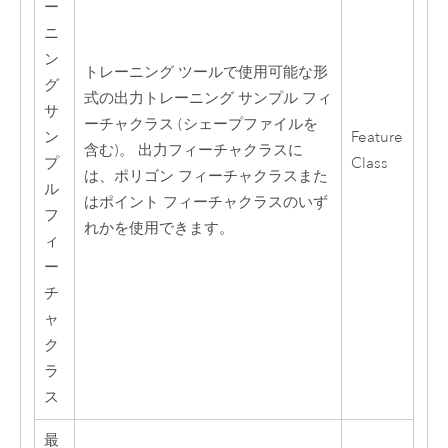
ー
ニ
ン
トレーニング ツールで使用可能な形
グ
式の出力トレーニング サンプル フィ
サ
ーチャクラス (シェープファイルを
ン
Feature
含む)。 出力フィーチャクラスに
プ
Class
は、ポリゴン フィーチャクラスまた
ル
はポイント フィーチャクラスのいず
フ
れかを使用できます。
ィ
ー
チ
ャ
ク
ラ
ス
最