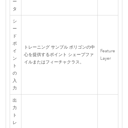
ー
タ
シ
ー
ド
ポ
トレーニング サンプル ポリゴンの中
イ
Feature
心を提供するポイント シェープファ
ン
Layer
イルまたはフィーチャクラス。
ト
の
入
力
出
力
ト
レ