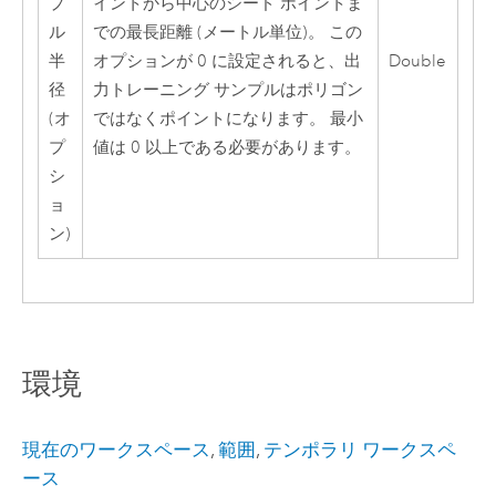
プ
イントから中心のシード ポイントま
ル
での最長距離 (メートル単位)。 この
半
オプションが 0 に設定されると、出
Double
径
力トレーニング サンプルはポリゴン
(オ
ではなくポイントになります。 最小
プ
値は 0 以上である必要があります。
シ
ョ
ン)
環境
現在のワークスペース
,
範囲
,
テンポラリ ワークスペ
ース