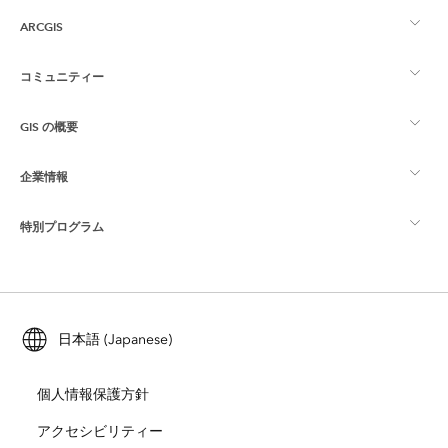
ARCGIS
コミュニティー
ArcGIS の概要
GIS の概要
Esri Community
マッピング
企業情報
GIS とは
ArcGIS ブログ
ArcGIS Pro
特別プログラム
Esri について
ロケーション インテリジェンス
業界ブログ
ArcGIS Enterprise
ArcGIS for Personal Use
Esri に連絡
トレーニング
ユーザー調査およびテスト
ArcGIS Online
ArcGIS for Student Use
日本語 (Japanese)
採用情報
ArcUser
Esri Young Professionals Network
開発者向けテクノロジー
自然保護
個人情報保護方針
オープンビジョン
ArcNews
イベント
ArcGIS Location Platform
アクセシビリティー
災害対応