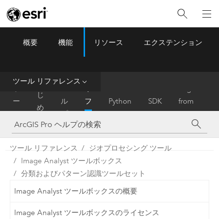
概要
機能
リソース
エクステンション
ArcGIS Pro
Menu
ツ
ー
ル
ツール リファレンス
は
ホ
ヘ
リ
Migrate
じ
ー
ル
フ
Python
SDK
from
め
ム
プ
ァ
ArcMap
に
レ
ン
ツール リファレンス
ジオプロセシング ツール
ス
Image Analyst ツールボックス
分類およびパターン認識ツールセット
Image Analyst ツールボックスの概要
Image Analyst ツールボックスのライセンス