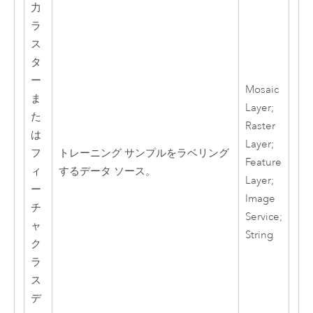
力
ラ
ス
タ
ー
Mosaic
ま
Layer;
た
Raster
は
Layer;
フ
トレーニング サンプルをラベリング
Feature
ィ
するデータ ソース。
Layer;
ー
Image
チ
Service;
ャ
String
ク
ラ
ス
デ