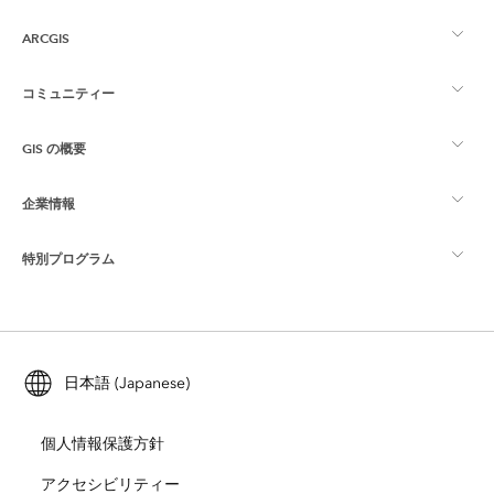
ARCGIS
コミュニティー
ArcGIS の概要
GIS の概要
Esri Community
マッピング
企業情報
GIS とは
ArcGIS ブログ
ArcGIS Pro
特別プログラム
Esri について
ロケーション インテリジェンス
業界ブログ
ArcGIS Enterprise
ArcGIS for Personal Use
Esri に連絡
トレーニング
ユーザー調査およびテスト
ArcGIS Online
ArcGIS for Student Use
日本語 (Japanese)
採用情報
ArcUser
Esri Young Professionals Network
開発者向けテクノロジー
自然保護
個人情報保護方針
オープンビジョン
ArcNews
イベント
ArcGIS Location Platform
アクセシビリティー