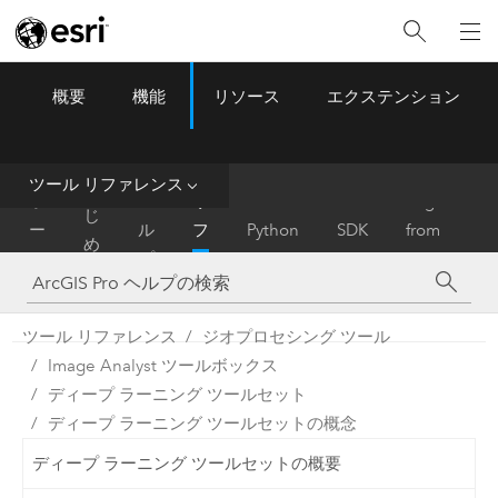
概要
機能
リソース
エクステンション
ArcGIS Pro
Menu
ツ
ー
ル
ツール リファレンス
は
ホ
ヘ
リ
Migrate
じ
ー
ル
フ
Python
SDK
from
め
ム
プ
ァ
ArcMap
に
レ
ン
ツール リファレンス
ジオプロセシング ツール
ス
Image Analyst ツールボックス
ディープ ラーニング ツールセット
ディープ ラーニング ツールセットの概念
ディープ ラーニング ツールセットの概要