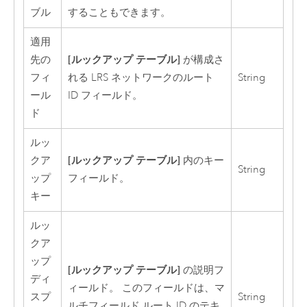
ブル
することもできます。
適用
[ルックアップ テーブル]
先の
が構成さ
フィ
れる LRS ネットワークのルート
String
ール
ID フィールド。
ド
ルッ
[ルックアップ テーブル]
クア
内のキー
String
ップ
フィールド。
キー
ルッ
クア
ップ
[ルックアップ テーブル]
の説明フ
ディ
ィールド。 このフィールドは、マ
スプ
String
ルチフィールド ルート ID のテキ