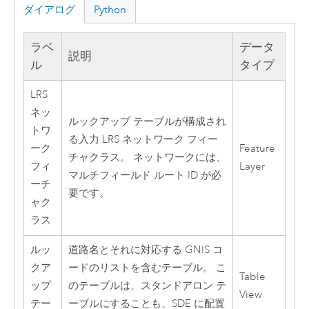
ダイアログ
Python
ラベ
データ
説明
ル
タイプ
LRS
ネッ
ルックアップ テーブルが構成され
トワ
る入力 LRS ネットワーク フィー
ーク
Feature
チャクラス。 ネットワークには、
フィ
Layer
マルチフィールド ルート ID が必
ーチ
要です。
ャク
ラス
ルッ
道路名とそれに対応する GNIS コ
クア
ードのリストを含むテーブル。 こ
Table
ップ
のテーブルは、スタンドアロン テ
View
テー
ーブルにすることも、SDE に配置