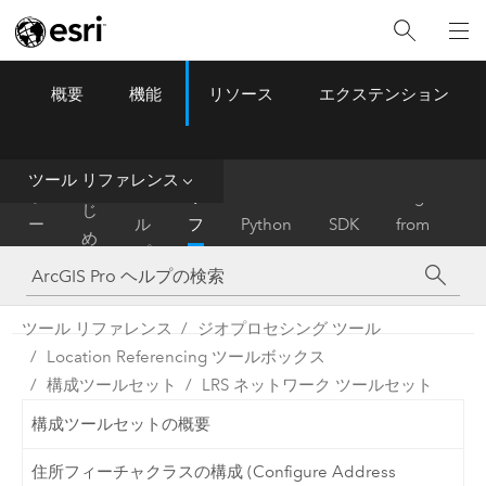
概要
機能
リソース
エクステンション
ArcGIS Pro
Menu
ツ
ー
ル
ツール リファレンス
は
ホ
ヘ
リ
Migrate
じ
ー
ル
フ
Python
SDK
from
め
ム
プ
ァ
ArcMap
に
レ
ン
ツール リファレンス
ジオプロセシング ツール
ス
Location Referencing ツールボックス
構成ツールセット
LRS ネットワーク ツールセット
構成ツールセットの概要
住所フィーチャクラスの構成 (Configure Address