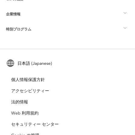
Esri Community
マッピング
企業情報
GIS とは
ArcGIS ブログ
ArcGIS Pro
特別プログラム
Esri について
ロケーション インテリジェンス
業界ブログ
ArcGIS Enterprise
ArcGIS for Personal Use
Esri に連絡
トレーニング
ユーザー調査およびテスト
ArcGIS Online
ArcGIS for Student Use
日本語 (Japanese)
採用情報
ArcUser
Esri Young Professionals Network
開発者向けテクノロジー
自然保護
個人情報保護方針
オープンビジョン
ArcNews
イベント
ArcGIS Location Platform
アクセシビリティー
災害対応
パートナー
ArcWatch
法的情報
Esri ストア
教育機関
Web 利用規約
企業行動規範
Esri Press
ArcGIS Architecture Center
セキュリティー センター
非営利組織
環境および持続可能性の取り組み
Esri ビデオ