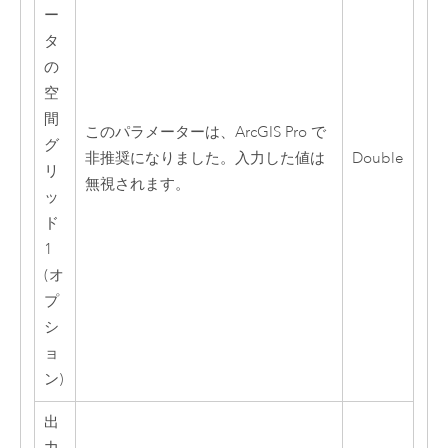
ー
タ
の
空
間
このパラメーターは、
ArcGIS Pro
で
グ
非推奨になりました。入力した値は
Double
リ
無視されます。
ッ
ド
1
(オ
プ
シ
ョ
ン)
出