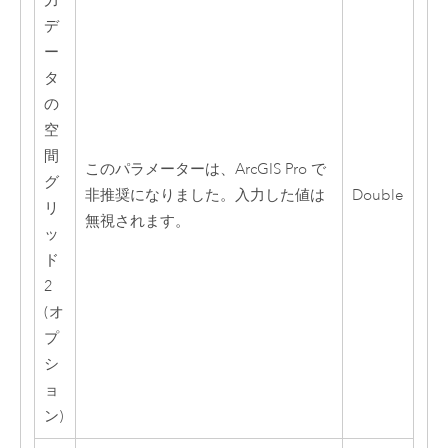
力
デ
ー
タ
の
空
間
このパラメーターは、
ArcGIS Pro
で
グ
非推奨になりました。入力した値は
Double
リ
無視されます。
ッ
ド
2
(オ
プ
シ
ョ
ン)