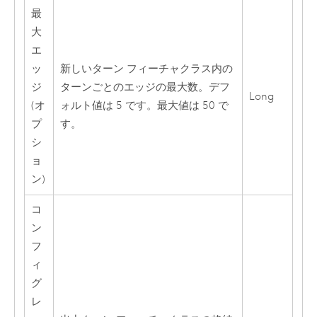
最
大
エ
ッ
新しいターン フィーチャクラス内の
ジ
ターンごとのエッジの最大数。デフ
Long
(オ
ォルト値は 5 です。最大値は 50 で
プ
す。
シ
ョ
ン)
コ
ン
フ
ィ
グ
レ