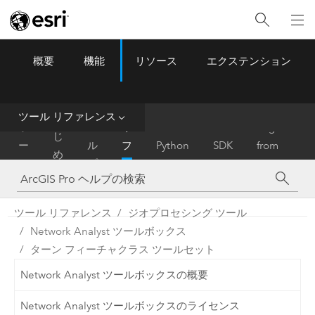
概要
機能
リソース
エクステンション
ArcGIS Pro
Menu
ツ
ー
ル
ツール リファレンス
は
ホ
ヘ
リ
Migrate
じ
ー
ル
フ
Python
SDK
from
め
ム
プ
ァ
ArcMap
に
レ
ン
ツール リファレンス
ジオプロセシング ツール
ス
Network Analyst ツールボックス
ターン フィーチャクラス ツールセット
Network Analyst ツールボックスの概要
Network Analyst ツールボックスのライセンス