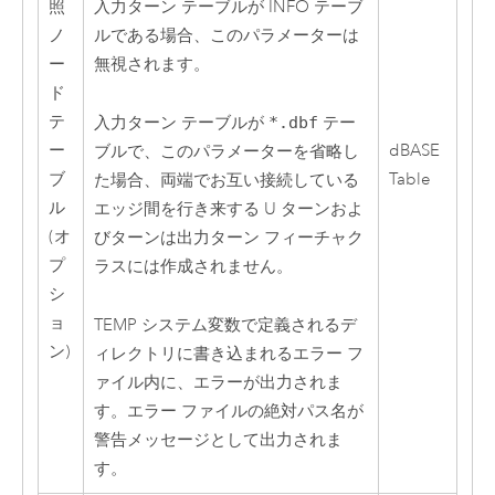
照
入力ターン テーブルが INFO テーブ
ノ
ルである場合、このパラメーターは
ー
無視されます。
ド
テ
入力ターン テーブルが
*.dbf
テー
ー
dBASE
ブルで、このパラメーターを省略し
ブ
Table
た場合、両端でお互い接続している
ル
エッジ間を行き来する U ターンおよ
(オ
びターンは出力ターン フィーチャク
プ
ラスには作成されません。
シ
ョ
TEMP システム変数で定義されるデ
ン)
ィレクトリに書き込まれるエラー フ
ァイル内に、エラーが出力されま
す。エラー ファイルの絶対パス名が
警告メッセージとして出力されま
す。