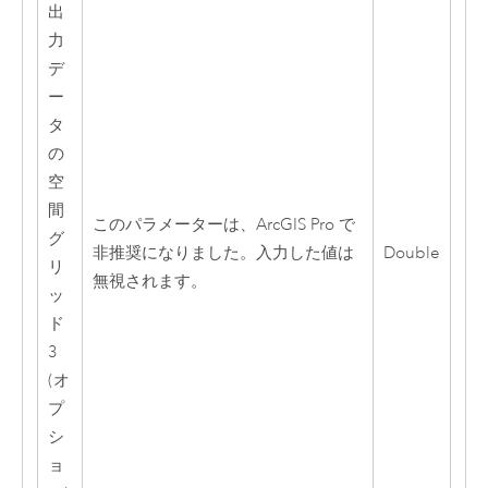
出
力
デ
ー
タ
の
空
間
このパラメーターは、
ArcGIS Pro
で
グ
非推奨になりました。入力した値は
Double
リ
無視されます。
ッ
ド
3
(オ
プ
シ
ョ