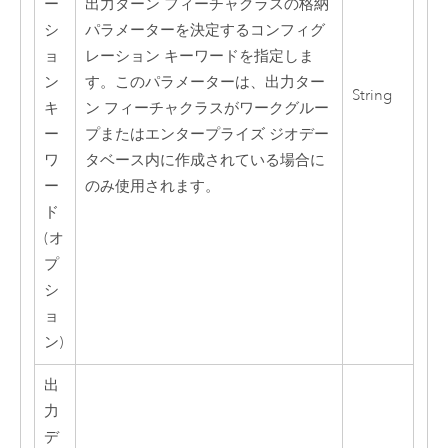
ー
出力ターン フィーチャクラスの格納
シ
パラメーターを決定するコンフィグ
ョ
レーション キーワードを指定しま
ン
す。このパラメーターは、出力ター
String
キ
ン フィーチャクラスがワークグルー
ー
プまたはエンタープライズ ジオデー
ワ
タベース内に作成されている場合に
ー
のみ使用されます。
ド
(オ
プ
シ
ョ
ン)
出
力
デ