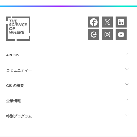
ARCGIS
コミュニティー
ArcGIS の概要
GIS の概要
Esri Community
マッピング
企業情報
GIS とは
ArcGIS ブログ
ArcGIS Pro
特別プログラム
Esri について
ロケーション インテリジェンス
業界ブログ
ArcGIS Enterprise
ArcGIS for Personal Use
Esri に連絡
トレーニング