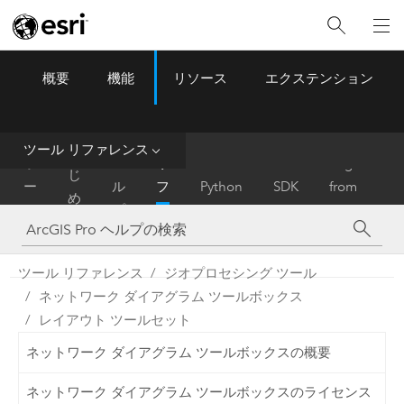
概要
機能
リソース
エクステンション
ArcGIS Pro
Menu
ツ
ー
ル
ツール リファレンス
は
ホ
ヘ
リ
Migrate
じ
ー
ル
フ
Python
SDK
from
め
ム
プ
ァ
ArcMap
に
レ
ン
ツール リファレンス
ジオプロセシング ツール
ス
ネットワーク ダイアグラム ツールボックス
レイアウト ツールセット
ネットワーク ダイアグラム ツールボックスの概要
ネットワーク ダイアグラム ツールボックスのライセンス