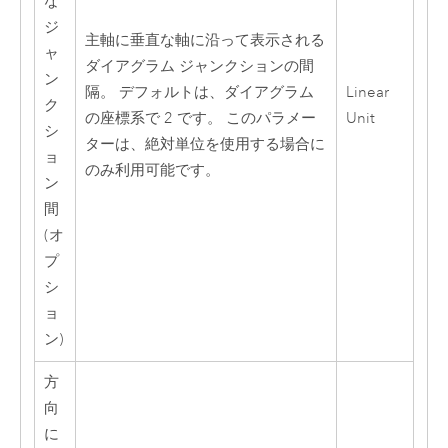
な
ジ
主軸に垂直な軸に沿って表示される
ャ
ダイアグラム ジャンクションの間
ン
隔。 デフォルトは、ダイアグラム
Linear
ク
の座標系で 2 です。 このパラメー
Unit
シ
ターは、絶対単位を使用する場合に
ョ
のみ利用可能です。
ン
間
(オ
プ
シ
ョ
ン)
方
向
に