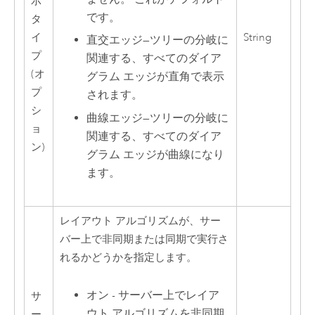
示
です。
タ
イ
String
直交エッジ
—
ツリーの分岐に
プ
関連する、すべてのダイア
(オ
グラム エッジが直角で表示
プ
されます。
シ
曲線エッジ
—
ツリーの分岐に
ョ
関連する、すべてのダイア
ン)
グラム エッジが曲線になり
ます。
レイアウト アルゴリズムが、サー
バー上で非同期または同期で実行さ
れるかどうかを指定します。
オン - サーバー上でレイア
サ
ウト アルゴリズムを非同期
ー