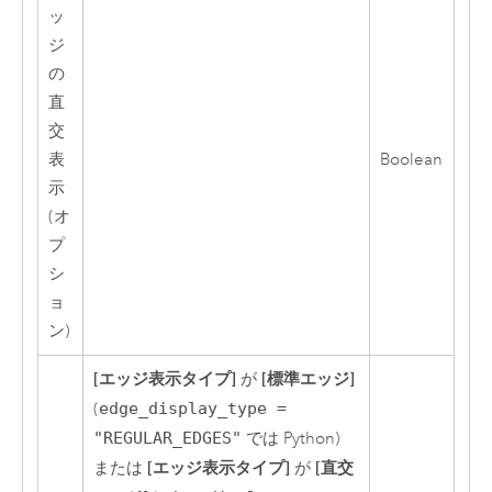
ッ
ジ
の
直
交
表
Boolean
示
(オ
プ
シ
ョ
ン)
[エッジ表示タイプ]
[標準エッジ]
が
(
edge_display_type =
"REGULAR_EDGES"
では
Python
)
[エッジ表示タイプ]
[直交
または
が