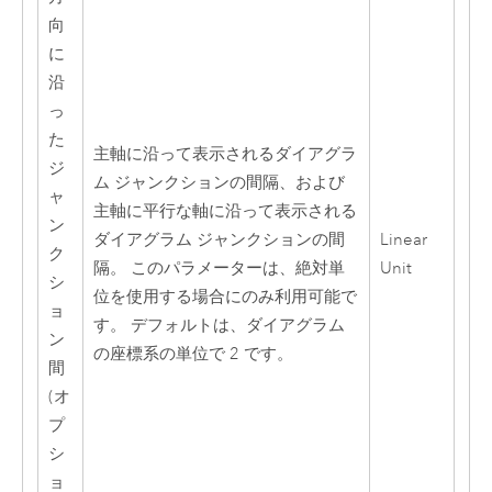
向
に
沿
っ
た
主軸に沿って表示されるダイアグラ
ジ
ム ジャンクションの間隔、および
ャ
主軸に平行な軸に沿って表示される
ン
ダイアグラム ジャンクションの間
Linear
ク
隔。 このパラメーターは、絶対単
Unit
シ
位を使用する場合にのみ利用可能で
ョ
す。 デフォルトは、ダイアグラム
ン
の座標系の単位で 2 です。
間
(オ
プ
シ
ョ