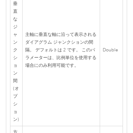
垂
直
な
ジ
ャ
主軸に垂直な軸に沿って表示される
ン
ダイアグラム ジャンクションの間
ク
隔。 デフォルトは 2 です。 このパ
Double
シ
ラメーターは、比例単位を使用する
ョ
場合にのみ利用可能です。
ン
間
(オ
プ
シ
ョ
ン)
方