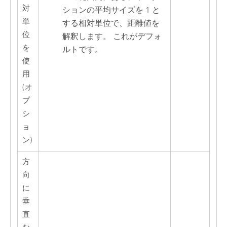
対
ションの平均サイズを 1 と
単
する相対単位で、距離値を
位
解釈します。 これがデフォ
を
ルトです。
使
用
(オ
プ
シ
ョ
ン)
方
向
に
垂
直