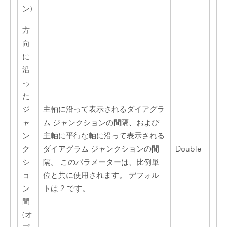
ン)
方
向
に
沿
っ
た
ジ
主軸に沿って表示されるダイアグラ
ャ
ム ジャンクションの間隔、および
ン
主軸に平行な軸に沿って表示される
ク
ダイアグラム ジャンクションの間
Double
シ
隔。 このパラメーターは、比例単
ョ
位と共に使用されます。 デフォル
ン
トは 2 です。
間
(オ