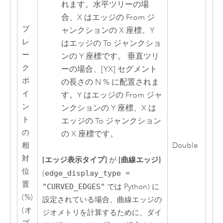
れます。水平ツリーの場
合、X はエッジの From ジ
ブ
ャンクションの X 座標、Y
レ
はエッジの To ジャンクショ
ー
ンの Y 座標です。 垂直ツリ
ク
ーの場合、[YX] セグメント
ポ
の長さの N % に配置されま
イ
す。Y はエッジの From ジャ
ン
ンクションの Y 座標、X は
ト
エッジの To ジャンクション
の
の X 座標です。
相
Double
対
[エッジ表示タイプ]
[曲線エッジ]
が
位
(
edge_display_type =
置
"CURVED_EDGES"
では
Python
) に
(%)
設定されている場合、曲線エッジの
(オ
ジオメトリを計算するために、ダイ