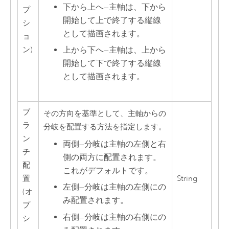
下から上へ
—
主軸は、下から
プ
開始して上で終了する縦線
シ
として描画されます。
ョ
ン)
上から下へ
—
主軸は、上から
開始して下で終了する縦線
として描画されます。
ブ
その方向を基準として、主軸からの
ラ
分岐を配置する方法を指定します。
ン
両側
—
分岐は主軸の左側と右
チ
側の両方に配置されます。
配
これがデフォルトです。
置
String
左側
—
分岐は主軸の左側にの
(オ
み配置されます。
プ
右側
—
分岐は主軸の右側にの
シ