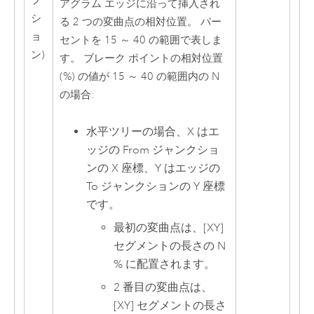
プ
アグラム エッジに沿って挿入され
シ
る 2 つの変曲点の相対位置。 パー
ョ
セントを 15 ～ 40 の範囲で表しま
ン)
す。 ブレーク ポイントの相対位置
(%) の値が 15 ～ 40 の範囲内の N
の場合:
水平ツリーの場合、X はエ
ッジの From ジャンクショ
ンの X 座標、Y はエッジの
To ジャンクションの Y 座標
です。
最初の変曲点は、[XY]
セグメントの長さの N
% に配置されます。
2 番目の変曲点は、
[XY] セグメントの長さ