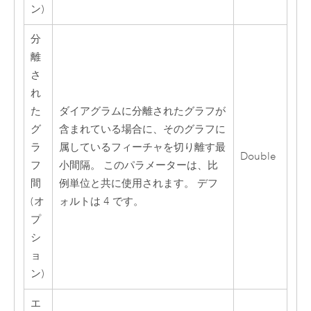
ン)
分
離
さ
れ
た
ダイアグラムに分離されたグラフが
グ
含まれている場合に、そのグラフに
ラ
属しているフィーチャを切り離す最
Double
フ
小間隔。 このパラメーターは、比
間
例単位と共に使用されます。 デフ
(オ
ォルトは 4 です。
プ
シ
ョ
ン)
エ