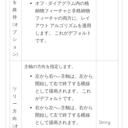
を
オフ - ダイアグラム内の格
維
納物フィーチャと非格納物
持
フィーチャの両方に、レイ
(オ
アウト アルゴリズムを適用
プ
します。 これがデフォルト
シ
です。
ョ
ン)
主軸の方向を指定します。
左から右へ
—
主軸は、左から
開始して右で終了する横線
ツ
として描画されます。 これ
リ
がデフォルトです。
ー
右から左へ
—
主軸は、右から
方
開始して左で終了する横線
向
String
として描画されます。
(オ