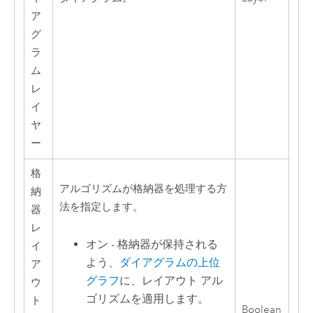
ア
グ
ラ
ム
レ
イ
ヤ
ー
格
アルゴリズムが格納器を処理する方
納
法を指定します。
器
レ
オン - 格納器が保持される
イ
よう、
ダイアグラムの上位
ア
グラフ
に、レイアウト アル
ウ
ゴリズムを適用します。
ト
Boolean