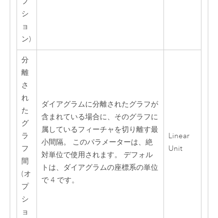
プ
シ
ョ
ン)
分
離
さ
れ
ダイアグラムに分離されたグラフが
た
含まれている場合に、そのグラフに
グ
属しているフィーチャを切り離す最
ラ
Linear
小間隔。 このパラメーターは、絶
フ
Unit
対単位で使用されます。 デフォル
間
トは、ダイアグラムの座標系の単位
(オ
で 4 です。
プ
シ
ョ