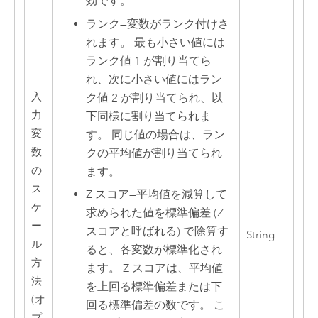
効です。
ランク
—
変数がランク付けさ
れます。 最も小さい値には
ランク値 1 が割り当てら
れ、次に小さい値にはラン
入
ク値 2 が割り当てられ、以
力
下同様に割り当てられま
変
す。 同じ値の場合は、ラン
数
クの平均値が割り当てられ
の
ます。
ス
Z スコア
—
平均値を減算して
ケ
求められた値を標準偏差 (Z
ー
スコアと呼ばれる) で除算す
String
ル
ると、各変数が標準化され
方
ます。 Z スコアは、平均値
法
を上回る標準偏差または下
(オ
回る標準偏差の数です。 こ