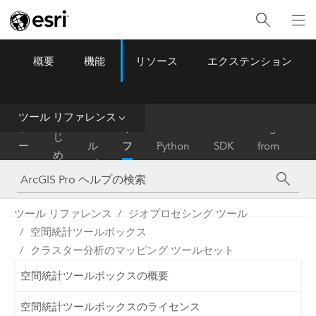
概要
機能
リソース
エクステンション
ArcGIS Pro
Menu
ツ
ー
ル
ツール リファレンス
は
ホ
ヘ
リ
Migrate
じ
ー
ル
フ
Python
SDK
from
め
ム
プ
ァ
ArcMap
に
レ
ン
ツール リファレンス
ジオプロセシング ツール
ス
空間統計ツールボックス
クラスター分析のマッピング ツールセット
空間統計ツールボックスの概要
空間統計ツールボックスのライセンス