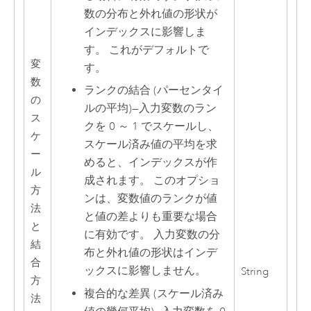
数の分布と外れ値の形状が
インデックスに影響しま
す。 これがデフォルトで
変
す。
数
ランクの結合 (パーセンタイ
の
ルの平均)
—
入力変数のラン
ス
クを 0 ～ 1 でスケールし、
ケ
スケール済み値の平均を求
ー
めると、インデックスが作
ル
成されます。 このオプショ
方
ンは、変数値のランクが値
法
と値の差よりも重要な場合
と
に有効です。 入力変数の分
結
布と外れ値の形状はインデ
合
ックスに影響しません。
String
方
複合的な差異 (スケール済み
法