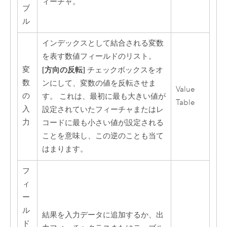
ィーチャ。
ブ
ル
インデックスとして結合される変数
を表す数値フィールドのリスト。
変
[方向の反転]
チェックボックスをオ
数
ンにして、変数の値を反転させま
Value
の
す。 これは、最初に最も大きい値が
Table
入
設定されていたフィーチャまたはレ
力
コードに最も小さい値が設定される
ことを意味し、この逆のことも当て
はまります。
フ
ィ
ー
ル
結果を入力データに追加するか、出
ド