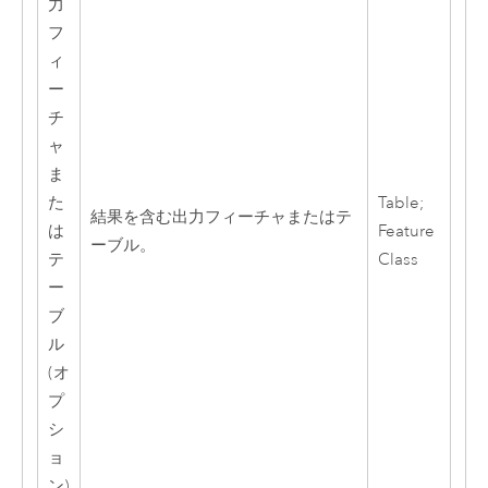
力
フ
ィ
ー
チ
ャ
ま
た
Table;
結果を含む出力フィーチャまたはテ
は
Feature
ーブル。
テ
Class
ー
ブ
ル
(オ
プ
シ
ョ
ン)