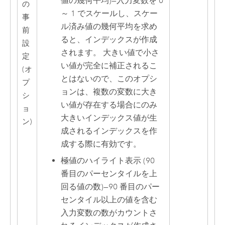
値の幾何平均)
—
入力変数を 0
の
～ 1 でスケールし、スケー
事
ル済み値の幾何平均を求め
前
ると、インデックスが作成
設
されます。 大きい値で小さ
定
い値が完全に補正されるこ
(オ
とはないので、このオプシ
プ
ョンは、複数の変数に大き
シ
い値が存在する場合にのみ
ョ
大きいインデックス値が生
ン)
成されるインデックスを作
成する際に有効です。
極値のハイライト表示 (90
番目のパーセンタイルを上
回る値の数)
—
90 番目のパー
センタイル以上の値を含む
入力変数の数がカウントさ