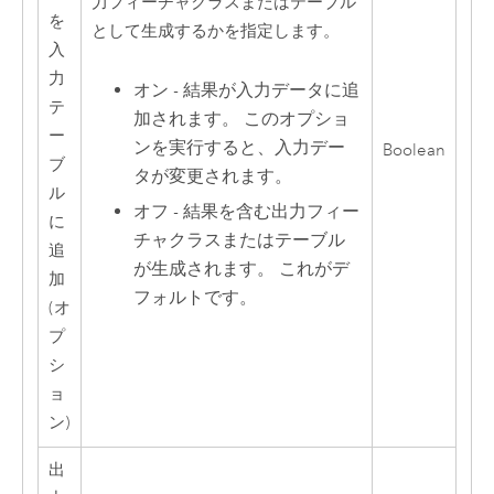
力フィーチャクラスまたはテーブル
を
として生成するかを指定します。
入
力
オン - 結果が入力データに追
テ
加されます。 このオプショ
ー
ンを実行すると、入力デー
Boolean
ブ
タが変更されます。
ル
オフ - 結果を含む出力フィー
に
チャクラスまたはテーブル
追
が生成されます。 これがデ
加
フォルトです。
(オ
プ
シ
ョ
ン)
出