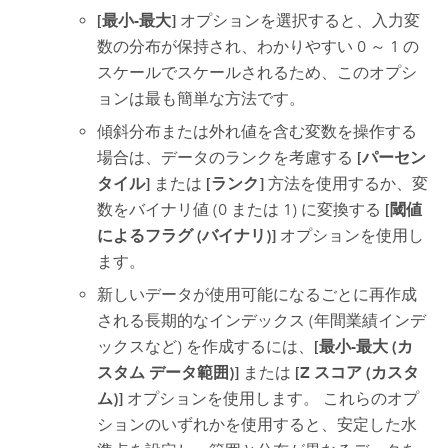
[最小-最大]
オプションを選択すると、入力変
数の分布が保持され、わかりやすい 0 ～ 1 の
スケールでスケールされるため、このオプシ
ョンは最も簡単な方法です。
傾斜分布または外れ値を含む変数を操作する
場合は、データのランクを考慮する
[パーセン
タイル]
または
[ランク]
方法を使用するか、変
数をバイナリ値 (0 または 1) に変換する
[閾値
によるフラグ (バイナリ)]
オプションを使用し
ます。
新しいデータが使用可能になるごとに再作成
される長期的なインデックス (年間業績インデ
ックスなど) を作成するには、
[最小-最大 (カ
スタム データ範囲)]
または
[Z スコア (カスタ
ム)]
オプションを使用します。 これらのオプ
ションのいずれかを使用すると、安定した水