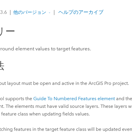
 3.6
|
|
ヘルプのアーカイブ
他のバージョン
リー
round element values to target features.
法
put layout must be open and active in the
ArcGIS Pro
project.
ool supports the
Guide To Numbered Features element
and th
t. The elements must have valid source layers. These layers wi
 feature class when updating fields values.
tching features in the target feature class will be updated eve