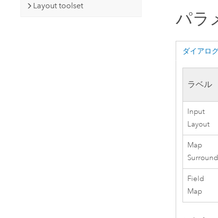
Layout toolset
パラ
ダイアロ
ラベル
Input
Layout
Map
Surroun
Field
Map