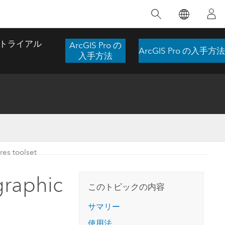
注目のトレーニング
注目の製品
注目のストーリー
注目
GIS について
イノベーションへの取り
組み
トライアル
ArcGIS Pro の
ArcGIS Pro の入手方法
合わせ
GIS とは
入手方法
スのアクセ
の実践
人工知能 (AI)
地理学的アプローチ
ロケーション インテリ
ジェンス
 更
デジタル トランスフォ
空間データ サイエンス: 解析を進化さ
ArcGIS Pro の概要
マップがライフラインとなるとき
The
ーメーション
品、開発
せる
res toolset
ArcGIS Pro は、Esri の世界をリードする
2024 年にブラジルで発生した歴史的な洪水
著: J
ー
デジタル ツイン
GIS デスクトップ アプリケーションであ
の際、GIS 技術を専門とする企業である
このインストラクター主導型のコースで
本書
ンド
り、マッピング、解析、データ管理に用い
Codex は、30 日間で 17 件の緊急洪水アプ
graphic
は、データのパターンや関係性を明らかに
かつ
られています。 技術がどのようなものかを
リケーションを構築し、重要な救助活動を
このトピックの内容
するために使用される空間統計技術を探索
解決
確認したり、ハンズオンのインタラクティ
実現しました。
し、複雑な問題を解決する知見を引き出し
らか
ブ マップを試したり、製品の機能を調べた
サマリー
ます。
ストーリーを読む
り、無料トライアルを開始したりします。
本書
使用法