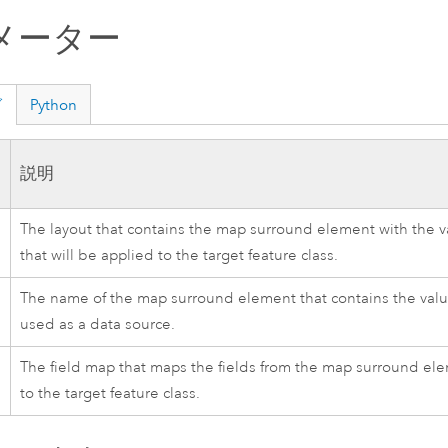
メーター
グ
Python
説明
The layout that contains the map surround element with the v
that will be applied to the target feature class.
The name of the map surround element that contains the val
d
used as a data source.
The field map that maps the fields from the map surround el
to the target feature class.