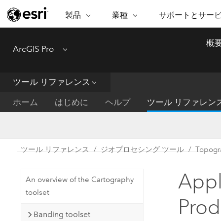
製品
業種
サポートとサー
ARCGIS
業種
サポートとサービス
機
概
ArcGIS Pro
Menu
ArcGIS の概要
建築・工業技術・建設
プロフェッショナル
非営利組
マ
Esri のエンタープライズ地理空間
コンサル
デ
テクニカル サポー
市民の安
プラットフォーム
ツール リファレンス
ビジネス
解
トレーニング
サイエン
ArcGIS Online
位
ホーム
はじめに
ヘルプ
ツール リファレン
自然保護
完全な SaaS マッピング プラット
地方自治
デ
フォーム
教育機関
空
持続可能
ArcGIS Pro
公共エネルギー
ツール リファレンス
ジオプロセシング ツール
Topog
電気通信
世界有数の GIS ソフトウェア
施設管理
Appl
交通機関
ArcGIS Enterprise
An overview of the Cartography
保健福祉サービス
GIS とマッピングの基本的なシス
toolset
水道
Prod
テム
中央政府
Banding toolset