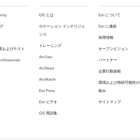
nity
GIS とは
Esri について
ログ
ロケーション インテリジェ
Esri に連絡
ンス
採用情報
トレーニング
査およびテスト
オープンビジョン
ArcUser
rofessionals
パートナー
ArcNews
企業行動規範
ArcWatch
環境および持続可能性の
Esri Press
組み
Esri ビデオ
サイトマップ
GIS 用語集