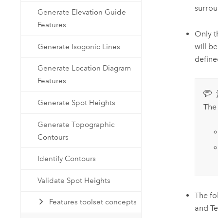
surrou
Generate Elevation Guide
Features
Only t
will b
Generate Isogonic Lines
define
Generate Location Diagram
Features
Generate Spot Heights
The 
Generate Topographic
Contours
Identify Contours
Validate Spot Heights
The fo
Features toolset concepts
and Te