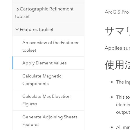
開発者向けテクノロジー
自然資源
Cartographic Refinement
マッピング &amp; 空間解析アプリ
ArcGIS Pro
toolset
ケーションの構築
すべての業種
サマ
Features toolset
すべてのプロダクト
An overview of the Features
Applies sur
toolset
使用
Apply Element Values
Calculate Magnetic
The in
Components
Calculate Max Elevation
This t
Figures
elemen
output
Generate Adjoining Sheets
Features
All ma