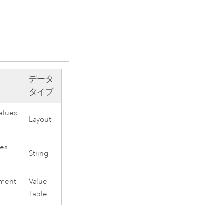
データ
タイプ
alues
Layout
ues
String
ement
Value
Table