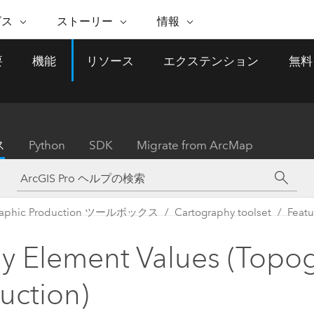
注目のイニシアティブ
ビス
ストーリー
情報
能
ESRI ストーリー
セルフサービス
ESRI について
ARCGIS の購入
ESRI に連絡
要
機能
リソース
エクステンション
無料
 サービス
織
ッピング
WhereNext Magazine
優れた地理空間情報活用へ
Esri について
ユーザー タイプ
ArcUser
サポートに問い
ータを空間的に表示および理解
エグゼクティブレベルのニ
の道
ArcGIS へのロールベー
ArcGIS ユーザー向け
ト
全
Esri のプログラムと取り組み
ュースと洞察
ス
的な技術リソース
析
Esri Community
ス
イベント
置情報を分析に活用
Esri ブログ
Esri ストア
ArcNews
ス
Python
SDK
Migrate from ArcMap
ArcGIS ブログ
実世界のグローバルな GIS
Esri の ArcGIS 製品
業界ニュースと ArcGIS
体
パートナー
ータ管理
技術革新
新情報
ドキュメント
間データの統合、編集、共有
購入方法
な開発
採用情報
インフラストラクチャ管理
Esri と The Science of Where
Esri 製品、パートナー製
ArcWatch
My Esri
raphic Production ツールボックス
Cartography toolset
Featu
GIS を活用して、最新の強靱で持続可能な未
メディアおよびアナリスト関
のポッドキャスト
者サブスクリプション
地理空間に関するニュ
来を創ります。 計画と運用に対する地理学
すべての機能
係者の方へ
ビジネスおよびテクノロジ
ス、見解、およびトレ
的アプローチは、インフラストラクチャ プ
y Element Values (Topo
ロジェクトが周囲の環境とどのように関連
ー リーダーの声
しているかをリーダーが理解するのに役立
uction)
ちます。
Esri に連絡
すべてのストーリー
インフラストラクチャ管理の探索