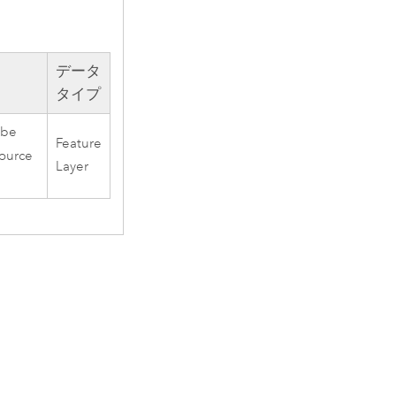
データ
タイプ
 be
Feature
source
Layer