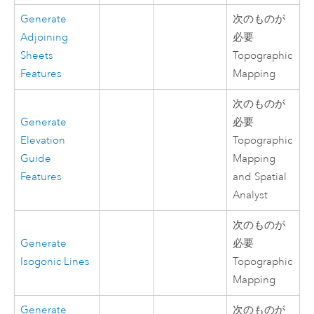
Generate
次のものが
Adjoining
必要
Sheets
Topographic
Features
Mapping
次のものが
Generate
必要
Elevation
Topographic
Guide
Mapping
Features
and Spatial
Analyst
次のものが
Generate
必要
Isogonic Lines
Topographic
Mapping
Generate
次のものが