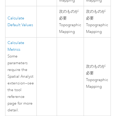
Mapping
Mapping
次のものが
次のものが
Calculate
必要
必要
Default Values
Topographic
Topographic
Mapping
Mapping
Calculate
Metrics
Some
parameters
次のものが
require the
必要
Spatial Analyst
Topographic
extension—see
Mapping
the tool
reference
page for more
detail.