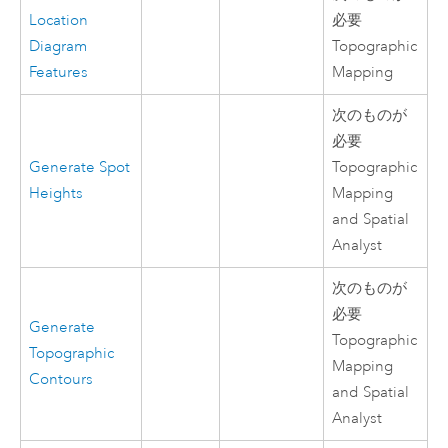
Location
必要
Diagram
Topographic
Features
Mapping
次のものが
必要
Generate Spot
Topographic
Heights
Mapping
and Spatial
Analyst
次のものが
必要
Generate
Topographic
Topographic
Mapping
Contours
and Spatial
Analyst