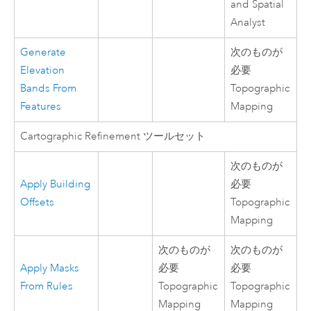
and Spatial
Analyst
Generate
次のものが
Elevation
必要
Bands From
Topographic
Features
Mapping
Cartographic Refinement ツールセット
次のものが
Apply Building
必要
Offsets
Topographic
Mapping
次のものが
次のものが
Apply Masks
必要
必要
From Rules
Topographic
Topographic
Mapping
Mapping