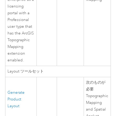
licensing
portal with a
Professional
user type that
has the ArcGIS
Topographic
Mapping
extension
enabled.
Layout ツールセット
次のものが
必要
Generate
Topographic
Product
Mapping
Layout
and Spatial