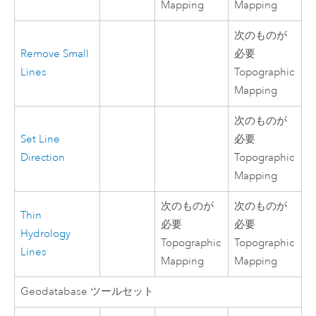
Mapping
Mapping
次のものが
Remove Small
必要
Lines
Topographic
Mapping
次のものが
Set Line
必要
Direction
Topographic
Mapping
次のものが
次のものが
Thin
必要
必要
Hydrology
Topographic
Topographic
Lines
Mapping
Mapping
Geodatabase ツールセット