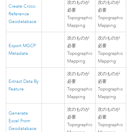
次のものが
次のものが
Create Cross-
必要
必要
Reference
Topographic
Topographic
Geodatabase
Mapping
Mapping
次のものが
次のものが
Export MGCP
必要
必要
Metadata
Topographic
Topographic
Mapping
Mapping
次のものが
次のものが
Extract Data By
必要
必要
Feature
Topographic
Topographic
Mapping
Mapping
次のものが
次のものが
Generate
必要
必要
Excel From
Topographic
Topographic
Geodatabase