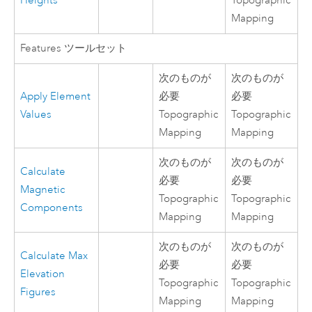
Heights
Topographic
Mapping
Features ツールセット
次のものが
次のものが
Apply Element
必要
必要
Values
Topographic
Topographic
Mapping
Mapping
次のものが
次のものが
Calculate
必要
必要
Magnetic
Topographic
Topographic
Components
Mapping
Mapping
次のものが
次のものが
Calculate Max
必要
必要
Elevation
Topographic
Topographic
Figures
Mapping
Mapping