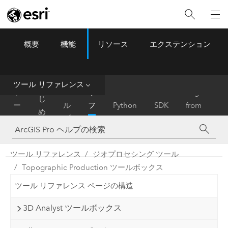
概要
機能
リソース
エクステンション
ArcGIS Pro
Menu
ツ
ー
ル
ツール リファレンス
は
ホ
ヘ
リ
Migrate
じ
ー
ル
フ
Python
SDK
from
め
ム
プ
ァ
ArcMap
に
レ
ン
ツール リファレンス
ジオプロセシング ツール
ス
Topographic Production ツールボックス
ツール リファレンス ページの構造
3D Analyst ツールボックス