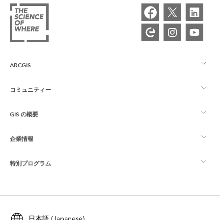
ARCGIS
コミュニティー
ArcGIS の概要
GIS の概要
Esri Community
マッピング
企業情報
GIS とは
ArcGIS ブログ
ArcGIS Pro
特別プログラム
Esri について
ロケーション インテリジェンス
業界ブログ
ArcGIS Enterprise
ArcGIS for Personal Use
Esri に連絡
トレーニング
ユーザー調査およびテスト
ArcGIS Online
ArcGIS for Student Use
日本語 (Japanese)
採用情報