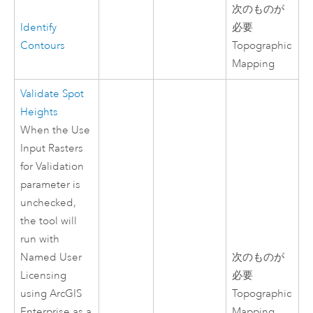
次のものが
Identify
必要
Contours
Topographic
Mapping
Validate Spot
Heights
When the Use
Input Rasters
for Validation
parameter is
unchecked,
the tool will
run with
Named User
次のものが
Licensing
必要
using ArcGIS
Topographic
Enterprise as a
Mapping