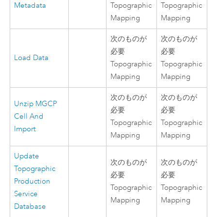
Metadata
Topographic
Topographic
Mapping
Mapping
次のものが
次のものが
必要
必要
Load Data
Topographic
Topographic
Mapping
Mapping
次のものが
次のものが
Unzip MGCP
必要
必要
Cell And
Topographic
Topographic
Import
Mapping
Mapping
Update
次のものが
次のものが
Topographic
必要
必要
Production
Topographic
Topographic
Service
Mapping
Mapping
Database