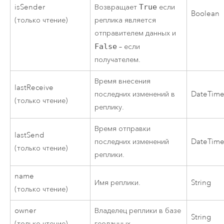
isSender
Возвращает
True
если
Boolean
(только чтение)
реплика является
отправителем данных и
False
– если
получателем.
Время внесения
lastReceive
последних изменений в
DateTim
(только чтение)
реплику.
Время отправки
lastSend
последних изменений
DateTim
(только чтение)
реплики.
name
Имя реплики.
String
(только чтение)
owner
Владелец реплики в базе
String
(только чтение)
геоданных.