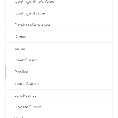
ContingentFieldValue
ContingentValue
DatabaseSequence
Domain
Editor
InsertCursor
Replica
SearchCursor
SyncReplica
UpdateCursor