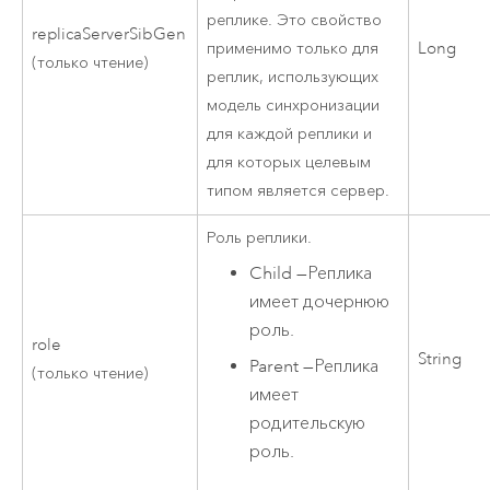
реплике. Это свойство
replicaServerSibGen
применимо только для
Long
(только чтение)
реплик, использующих
модель синхронизации
для каждой реплики и
для которых целевым
типом является сервер.
Роль реплики.
Child
—
Реплика
имеет дочернюю
роль.
role
String
Parent
—
Реплика
(только чтение)
имеет
родительскую
роль.