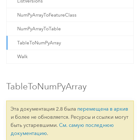
ListVersions
NumPyArrayToFeatureClass
NumPyArrayToTable
TableToNumPyArray
Walk
TableToNumPyArray
Эта документация 2.8 была
перемещена в архив
и более не обновляется. Ресурсы и ссылки могут
быть устаревшими.
См. самую последнюю
документацию
.