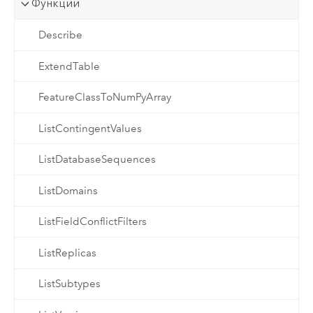
Функции
Describe
ExtendTable
FeatureClassToNumPyArray
ListContingentValues
ListDatabaseSequences
ListDomains
ListFieldConflictFilters
ListReplicas
ListSubtypes