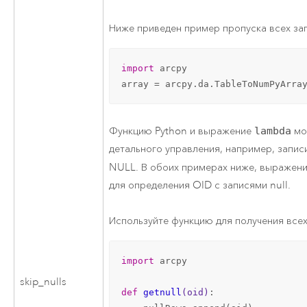
Ниже приведен пример пропуска всех за
import
 arcpy

array = arcpy.da.TableToNumPyArra
Функцию
Python
и выражение
lambda
мо
детального управления, например, запис
NULL. В обоих примерах ниже, выражен
для определения OID с записями null.
Используйте функцию для получения всех
import
 arcpy

skip_nulls
def
getnull
(oid)
: