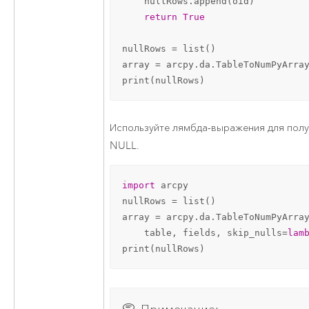
    nullRows.append(oid)

return
True
nullRows = list()

array = arcpy.da.TableToNumPyArray
print(nullRows)
Используйте лямбда-выражения для полу
NULL.
import
 arcpy

nullRows = list()

array = arcpy.da.TableToNumPyArray
    table, fields, skip_nulls=
lam
print(nullRows)