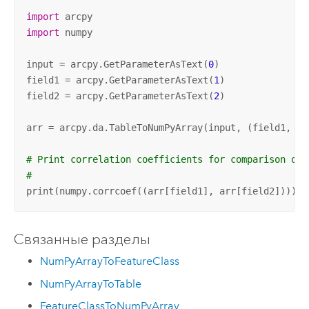
import
import
 numpy

input = arcpy.GetParameterAsText(
0
)

field1 = arcpy.GetParameterAsText(
1
)

field2 = arcpy.GetParameterAsText(
2
)

arr = arcpy.da.TableToNumPyArray(input, (field1, fie
# Print correlation coefficients for comparison of 
#               
print(numpy.corrcoef((arr[field1], arr[field2])))
Связанные разделы
NumPyArrayToFeatureClass
NumPyArrayToTable
FeatureClassToNumPyArray