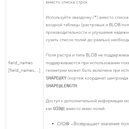
вместо списка строк.
Используйте звездочку (
*
) вместо списка
входной таблицы (растровые и BLOB-пол
производительности и улучшения надежн
сузить список полей до реально необход
Поля растра и типа BLOB не поддержива
поддерживаются при использовании ток
field_names
геометрии может быть включена при испо
[field_names,...]
SHAPE@XY
(кортеж координат центроида
SHAPE@LENGTH
.
Доступ к дополнительной информации мо
как
OID@
) вместо имен полей:
OID@
—
Возвращает значение поля