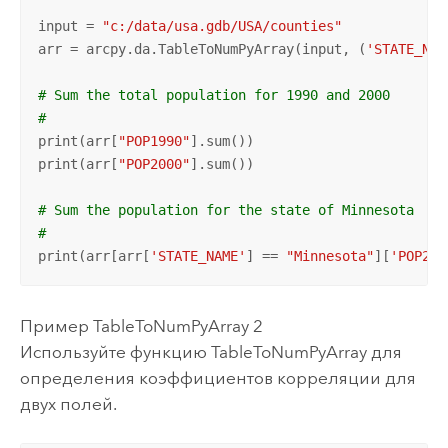
input = 
"c:/data/usa.gdb/USA/counties"
arr = arcpy.da.TableToNumPyArray(input, (
'STATE_NAM
# Sum the total population for 1990 and 2000
#
print(arr[
"POP1990"
].sum())

print(arr[
"POP2000"
].sum())

# Sum the population for the state of Minnesota
#
print(arr[arr[
'STATE_NAME'
] == 
"Minnesota"
][
'POP200
Пример TableToNumPyArray 2
Используйте функцию TableToNumPyArray для
определения коэффициентов корреляции для
двух полей.