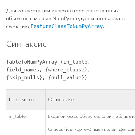
Для конвертации классов пространственных
объектов в массив NumPy следует использовать
функцию
FeatureClassToNumPyArray
.
Синтаксис
TableToNumPyArray (in_table, 
field_names, {where_clause}, 
{skip_nulls}, {null_value})
Параметр
Описание
in_table
Входной класс объектов, слой, таблица 
Список (или кортеж) имен полей. Для од