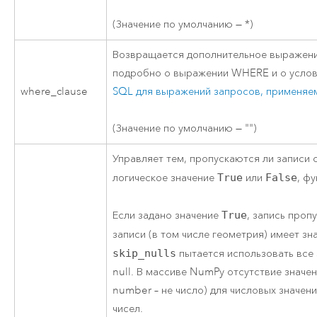
(Значение по умолчанию — *)
Возвращается дополнительное выражение
подробно о выражении WHERE и о услов
where_clause
SQL для выражений запросов, применяем
(Значение по умолчанию — "")
Управляет тем, пропускаются ли записи
логическое значение
True
или
False
, ф
Если задано значение
True
, запись проп
записи (в том числе геометрия) имеет зн
skip_nulls
пытается использовать все 
null. В массиве NumPy отсутствие значен
number – не число) для числовых значени
чисел.