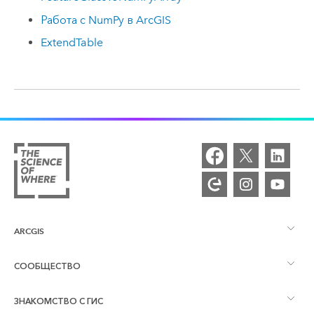
Работа с NumPy в ArcGIS
ExtendTable
ARCGIS
СООБЩЕСТВО
Обзор ArcGIS
ЗНАКОМСТВО С ГИС
Сообщества и форумы
Картография