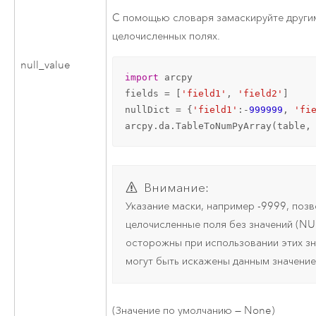
C помощью словаря замаскируйте други
целочисленных полях.
null_value
import
 arcpy

fields = [
'field1'
, 
'field2'
]

nullDict = {
'field1'
:-
999999
, 
'fi
arcpy.da.TableToNumPyArray(table,
Внимание:
Указание маски, например -9999, поз
целочисленные поля без значений (NU
осторожны при использовании этих зн
могут быть искажены данным значение
(Значение по умолчанию — None)