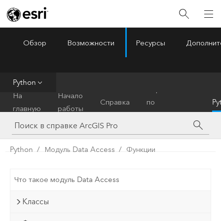
Обзор
Возможности
Ресурсы
Дополнит
ArcGIS Pro
Menu
Python
Справочник
На
Начало
Справка
по
Py
главную
работы
инструментам
Python
Модуль Data Access
Функции
Что такое модуль Data Access
Классы