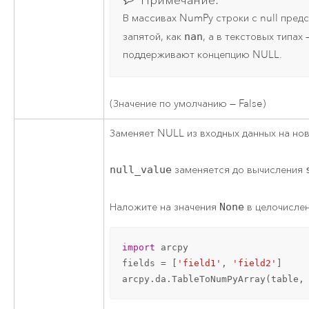
Примечание:
В массивах NumPy строки с null пред
запятой, как
nan
, а в текстовых типах 
поддерживают концепцию NULL.
(Значение по умолчанию — False)
Заменяет NULL из входных данных на нов
null_value
заменяется до вычисления
Наложите на значения
None
в целочислен
import
 arcpy

fields = [
'field1'
, 
'field2'
]

arcpy.da.TableToNumPyArray(table,