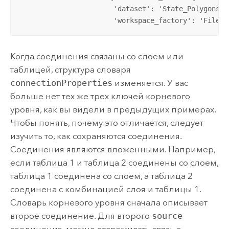
                       'dataset': 'State_Polygons',
                       'workspace_factory': 'File G
Когда соединения связаны со слоем или
таблицей, структура словаря
connectionProperties
изменяется. У вас
больше нет тех же трех ключей корневого
уровня, как вы видели в предыдущих примерах.
Чтобы понять, почему это отличается, следует
изучить то, как сохраняются соединения.
Соединения являются вложенными. Например,
если таблица 1 и таблица 2 соединены со слоем,
таблица 1 соединена со слоем, а таблица 2
соединена с комбинацией слоя и таблицы 1.
Словарь корневого уровня сначала описывает
второе соединение. Для второго
source
соединения, можно отслеживать связь с