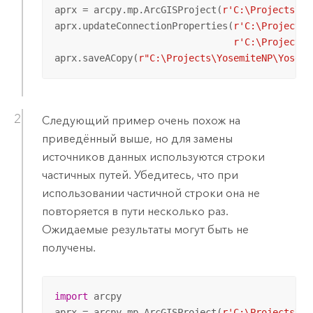
aprx = arcpy.mp.ArcGISProject(
r'C:\Projects\Yo
aprx.updateConnectionProperties(
r'C:\Projects\
r'C:\Projects\
aprx.saveACopy(
r"C:\Projects\YosemiteNP\Yosemi
Следующий пример очень похож на
приведённый выше, но для замены
источников данных используются строки
частичных путей. Убедитесь, что при
использовании частичной строки она не
повторяется в пути несколько раз.
Ожидаемые результаты могут быть не
получены.
import
 arcpy

aprx = arcpy.mp.ArcGISProject(
r'C:\Projects\Yo