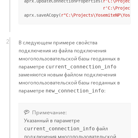
aprx.updateConnectionProperties(
r'C:\Projects\
r'C:\Projects\
aprx.saveACopy(
r"C:\Projects\YosemiteNP\Yosemi
В следующем примере свойства
подключения из файла подключения
многопользовательской базы геоданных в
параметре
current_connection_info
заменяются новым файлом подключения
многопользовательской базы геоданных в
параметре
new_connection_info
:
Примечание:
Указанный в параметре
current_connection_info
файл
подключения многопользовательской