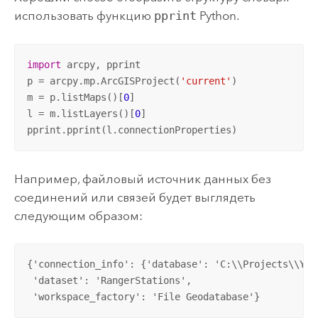
использовать функцию
pprint
Python.
import
 arcpy, pprint

p = arcpy.mp.ArcGISProject(
'current'
)

m = p.listMaps()[
0
]

l = m.listLayers()[
0
]

pprint.pprint(l.connectionProperties)
Например, файловый источник данных без
соединений или связей будет выглядеть
следующим образом:
{'connection_info': {'database': 'C:\\Projects\\Yos
 'dataset': 'RangerStations', 

 'workspace_factory': 'File Geodatabase'}