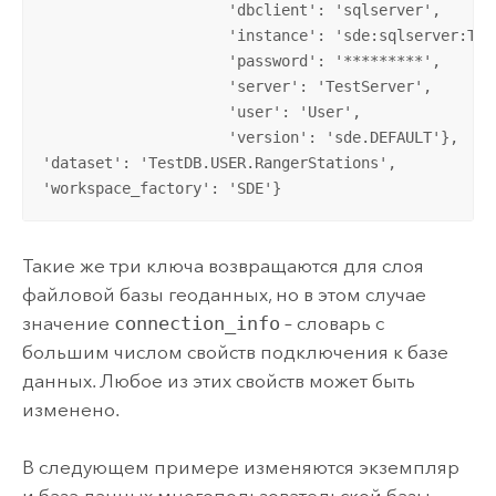
                     'dbclient': 'sqlserver',       
                     'instance': 'sde:sqlserver:Tes
                     'password': '*********',       
                     'server': 'TestServer',        
                     'user': 'User',                
                     'version': 'sde.DEFAULT'}, 

'dataset': 'TestDB.USER.RangerStations', 

'workspace_factory': 'SDE'}
Такие же три ключа возвращаются для слоя
файловой базы геоданных, но в этом случае
значение
connection_info
– словарь с
большим числом свойств подключения к базе
данных. Любое из этих свойств может быть
изменено.
В следующем примере изменяются экземпляр
и база данных многопользовательской базы