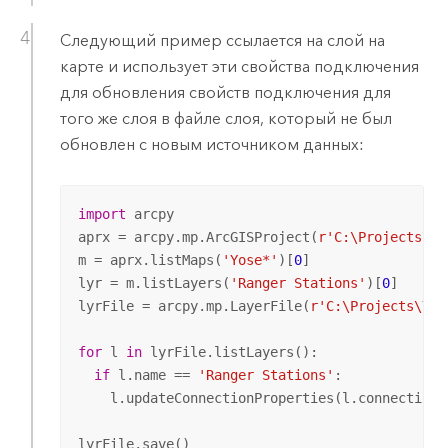
Следующий пример ссылается на слой на
карте и использует эти свойства подключения
для обновления свойств подключения для
того же слоя в файле слоя, который не был
обновлен с новым источником данных:
import
 arcpy

aprx = arcpy.mp.ArcGISProject(
r'C:\Projects\Yo
m = aprx.listMaps(
'Yose*'
)[
0
]

lyr = m.listLayers(
'Ranger Stations'
)[
0
]

lyrFile = arcpy.mp.LayerFile(
r'C:\Projects\Yos
for
 l 
in
 lyrFile.listLayers():

if
 l.name == 
'Ranger Stations'
:

    l.updateConnectionProperties(l.connectionP
lyrFile.save()