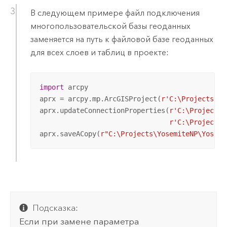
В следующем примере файл подключения
многопользовательской базы геоданных
заменяется на путь к файловой базе геоданных
для всех слоев и таблиц в проекте:
import
 arcpy

aprx = arcpy.mp.ArcGISProject(
r'C:\Projects\Yo
aprx.updateConnectionProperties(
r'C:\Projects\
r'C:\Projects\
aprx.saveACopy(
r"C:\Projects\YosemiteNP\Yosemi
Подсказка:
Если при замене параметра