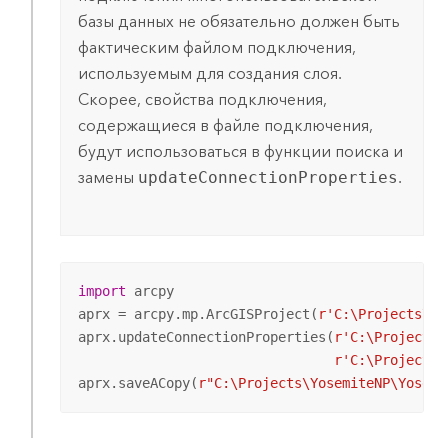
базы данных не обязательно должен быть
фактическим файлом подключения,
используемым для создания слоя.
Скорее, свойства подключения,
содержащиеся в файле подключения,
будут использоваться в функции поиска и
замены
updateConnectionProperties
.
import
 arcpy

aprx = arcpy.mp.ArcGISProject(
r'C:\Projects\Yo
aprx.updateConnectionProperties(
r'C:\Projects\
r'C:\Projects\
aprx.saveACopy(
r"C:\Projects\YosemiteNP\Yosemi