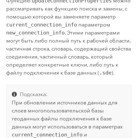
Функцию
updateConnectionProperties
можно
рассматривать как функцию поиска и замены, с
помощью которой вы заменяете параметр
current_connection_info
параметром
new_connection_info
. Этими параметрами
могут быть либо полный путь к рабочей области,
частичная строка, словарь, содержащий свойства
соединения, частичный словарь, который
определяет конкретные ключи, либо путь к
файлу подключения к базе данных (
.sde
).
Подсказка:
При обновлении источников данных для
слоев многопользовательской базы
геоданных файлы подключения к базе
данных могут использоваться в параметрах
current_connection_info
и