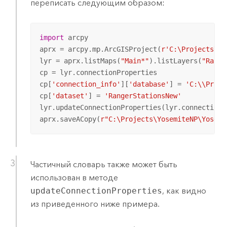
переписать следующим образом:
import
 arcpy

aprx = arcpy.mp.ArcGISProject(
r'C:\Projects\Yo
lyr = aprx.listMaps(
"Main*"
).listLayers(
"Range
cp = lyr.connectionProperties

cp[
'connection_info'
][
'database'
] = 
'C:\\Proje
cp[
'dataset'
] = 
'RangerStationsNew'
lyr.updateConnectionProperties(lyr.connectionPr
aprx.saveACopy(
r"C:\Projects\YosemiteNP\Yosemi
Частичный словарь также может быть
использован в методе
updateConnectionProperties
, как видно
из приведенного ниже примера.