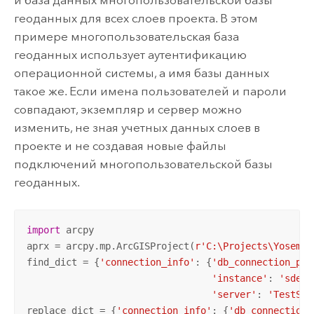
геоданных для всех слоев проекта. В этом
примере многопользовательская база
геоданных использует аутентификацию
операционной системы, а имя базы данных
такое же. Если имена пользователей и пароли
совпадают, экземпляр и сервер можно
изменить, не зная учетных данных слоев в
проекте и не создавая новые файлы
подключений многопользовательской базы
геоданных.
import
 arcpy

aprx = arcpy.mp.ArcGISProject(
r'C:\Projects\Yosemit
find_dict = {
'connection_info'
: {
'db_connection_pro
'instance'
: 
'sde:s
'server'
: 
'TestSer
replace_dict = {
'connection_info'
: {
'db_connection_