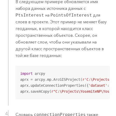
В следующем примере обновляется имя
набора данных источника данных с
PtsInterest
на
PointsOfInterest
для
слоев в проекте. Этот пример не меняет базу
геоданных, в которой находится класс
пространственных объектов. Скорее, он
обновляет слои, чтобы они указывали на
другой класс пространственных объектов в
той же базе геоданных:
import
 arcpy

aprx = arcpy.mp.ArcGISProject(
r'C:\Projects\Yo
aprx.updateConnectionProperties({
'dataset'
: 
'P
aprx.saveACopy(
r"C:\Projects\YosemiteNP\Yosemi
Словарь
connectionProperties
также