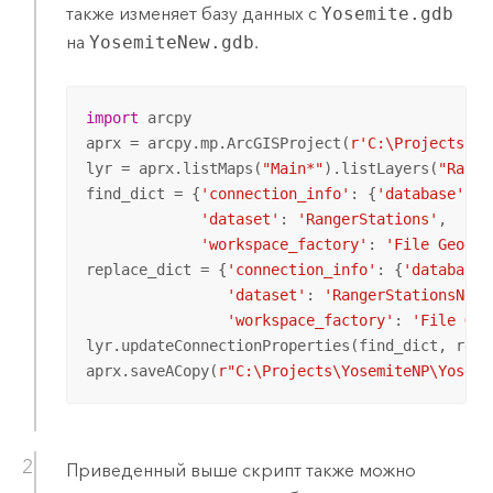
также изменяет базу данных с
Yosemite.gdb
на
YosemiteNew.gdb
.
import
 arcpy

aprx = arcpy.mp.ArcGISProject(
r'C:\Projects\Yo
lyr = aprx.listMaps(
"Main*"
).listLayers(
"Range
find_dict = {
'connection_info'
: {
'database'
: 
'
'dataset'
: 
'RangerStations'
, 

'workspace_factory'
: 
'File Geodat
replace_dict = {
'connection_info'
: {
'database'
'dataset'
: 
'RangerStationsNew'
'workspace_factory'
: 
'File Geo
lyr.updateConnectionProperties(find_dict, repla
aprx.saveACopy(
r"C:\Projects\YosemiteNP\Yosemi
Приведенный выше скрипт также можно