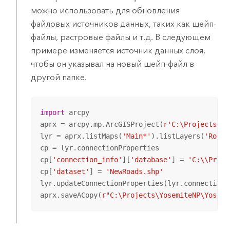
можно использовать для обновления
файловых источников данных, таких как шейп-
файлы, растровые файлы и т.д. В следующем
примере изменяется источник данных слоя,
чтобы он указывал на новый шейп-файл в
другой папке.
import
 arcpy

aprx = arcpy.mp.ArcGISProject(
r'C:\Projects\Yo
lyr = aprx.listMaps(
'Main*'
).listLayers(
'Roads
cp = lyr.connectionProperties

cp[
'connection_info'
][
'database'
] = 
'C:\\Proje
cp[
'dataset'
] = 
'NewRoads.shp'
lyr.updateConnectionProperties(lyr.connectionPr
aprx.saveACopy(
r"C:\Projects\YosemiteNP\Yosemi