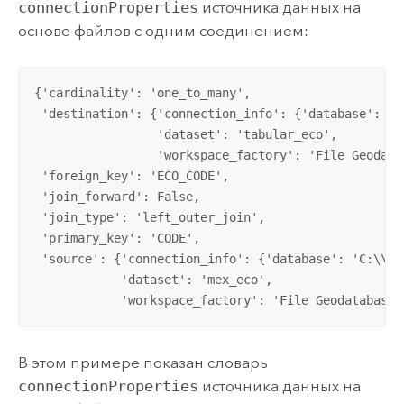
connectionProperties
источника данных на
основе файлов с одним соединением:
{'cardinality': 'one_to_many',

 'destination': {'connection_info': {'database': 'C
                 'dataset': 'tabular_eco',

                 'workspace_factory': 'File Geodatab
 'foreign_key': 'ECO_CODE',

 'join_forward': False,

 'join_type': 'left_outer_join',

 'primary_key': 'CODE',

 'source': {'connection_info': {'database': 'C:\\Pro
            'dataset': 'mex_eco',

            'workspace_factory': 'File Geodatabase'
В этом примере показан словарь
connectionProperties
источника данных на