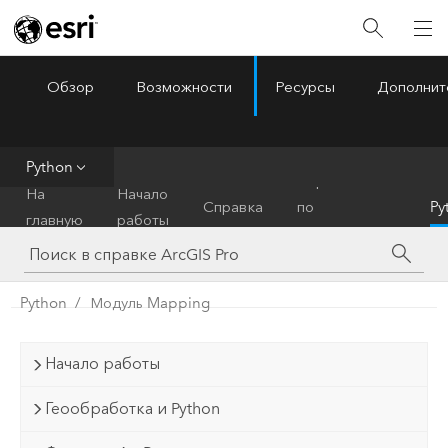
Обзор
Возможности
Ресурсы
Дополнит
ArcGIS Pro
Menu
Python
Справочник
На
Начало
Справка
по
Py
главную
работы
инструментам
Python
Модуль Mapping
Начало работы
Геообработка и Python