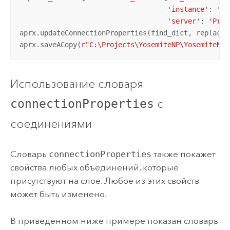
'instance'
: 
'sd
'server'
: 
'Prod
aprx.updateConnectionProperties(find_dict, replace_d
aprx.saveACopy(
r"C:\Projects\YosemiteNP\YosemiteNew
Использование словаря
с
connectionProperties
соединениями
Словарь
connectionProperties
также покажет
свойства любых объединений, которые
присутствуют на слое. Любое из этих свойств
может быть изменено.
В приведенном ниже примере показан словарь