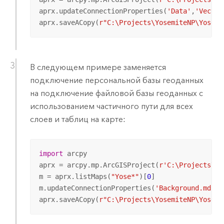
aprx.updateConnectionProperties(
'Data'
,
'Vector
aprx.saveACopy(
r"C:\Projects\YosemiteNP\Yosemi
В следующем примере заменяется
подключение персональной базы геоданных
на подключение файловой базы геоданных с
использованием частичного пути для всех
слоев и таблиц на карте:
import
 arcpy

aprx = arcpy.mp.ArcGISProject(
r'C:\Projects\Yo
m = aprx.listMaps(
"Yose*"
)[
0
]

m.updateConnectionProperties(
'Background.mdb'
,
aprx.saveACopy(
r"C:\Projects\YosemiteNP\Yosemi