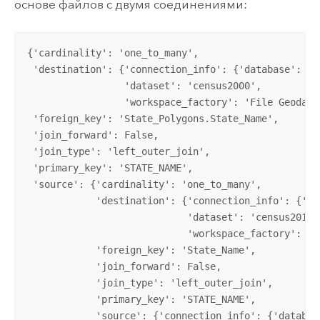
основе файлов с двумя соединениями:
{'cardinality': 'one_to_many', 

 'destination': {'connection_info': {'database': 'C
                 'dataset': 'census2000',           
                 'workspace_factory': 'File Geodatab
 'foreign_key': 'State_Polygons.State_Name', 

 'join_forward': False, 

 'join_type': 'left_outer_join',

 'primary_key': 'STATE_NAME', 

 'source': {'cardinality': 'one_to_many',

            'destination': {'connection_info': {'da
                            'dataset': 'census2010'
                            'workspace_factory': 'Fi
            'foreign_key': 'State_Name',            
            'join_forward': False,            

            'join_type': 'left_outer_join',         
            'primary_key': 'STATE_NAME',            
            'source': {'connection_info': {'databas