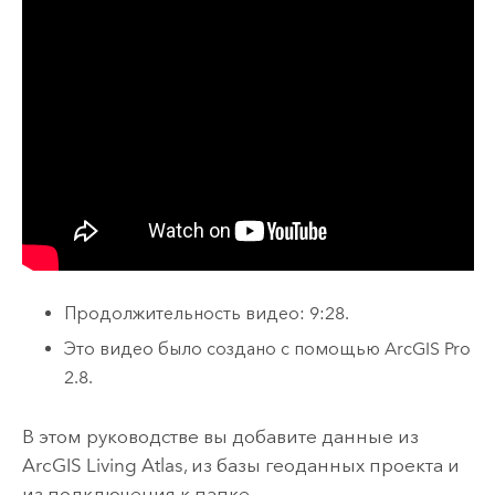
Продолжительность видео: 9:28.
Это видео было создано с помощью
ArcGIS Pro
2.8
.
В этом руководстве вы добавите данные из
ArcGIS Living Atlas
, из базы геоданных проекта и
из подключения к папке.