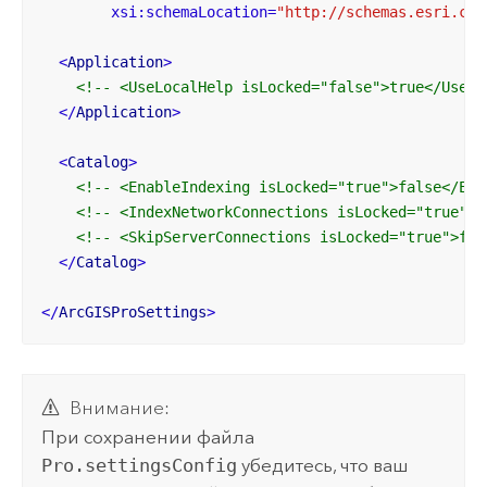
xsi:schemaLocation
=
"http://schemas.esri.com
<
Application
>
<!-- <UseLocalHelp isLocked="false">true</UseLo
</
Application
>
<
Catalog
>
<!-- <EnableIndexing isLocked="true">false</Ena
<!-- <IndexNetworkConnections isLocked="true">t
<!-- <SkipServerConnections isLocked="true">fal
</
Catalog
>
</
ArcGISProSettings
>
Внимание:
При сохранении файла
Pro.settingsConfig
убедитесь, что ваш