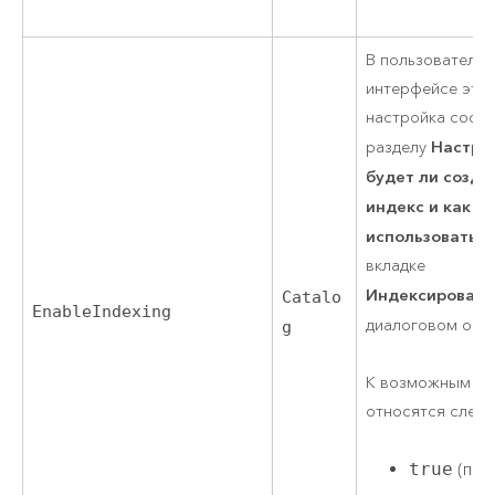
В пользователь
интерфейсе эта
настройка соотв
Настро
разделу
будет ли созда
индекс и как о
использоватьс
вкладке
Индексирован
Catalo
EnableIndexing
диалоговом окн
g
К возможным зн
относятся след
true
(по