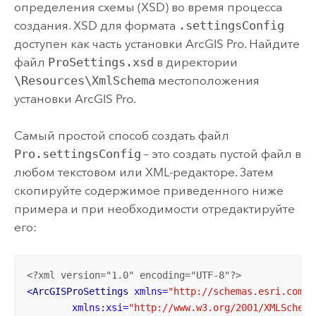
определения схемы (XSD) во время процесса
создания. XSD для формата
.settingsConfig
доступен как часть установки
ArcGIS Pro
. Найдите
файл
ProSettings.xsd
в директории
\Resources\XmlSchema
местоположения
установки
ArcGIS Pro
.
Самый простой способ создать файл
Pro.settingsConfig
– это создать пустой файл в
любом текстовом или XML-редакторе. Затем
скопируйте содержимое приведенного ниже
примера и при необходимости отредактируйте
его:
<?xml version="1.0" encoding="UTF-8"?>
<
ArcGISProSettings
xmlns
=
"http://schemas.esri.com/P
xmlns:xsi
=
"http://www.w3.org/2001/XMLSchema