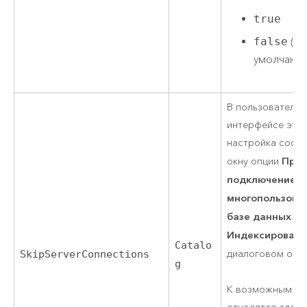
true
false
(по
умолчани
В пользователь
интерфейсе эта
настройка соотв
Проп
окну опции
подключение к
многопользова
базе данных
на
Индексирован
Catalo
диалоговом окн
SkipServerConnections
g
К возможным зн