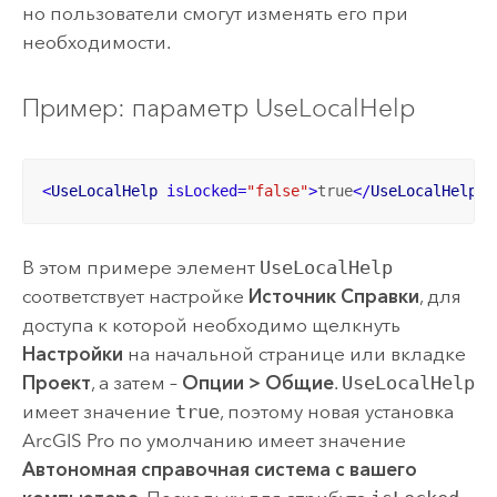
но пользователи смогут изменять его при
необходимости.
Пример: параметр UseLocalHelp
<
UseLocalHelp
isLocked
=
"false"
>
true
</
UseLocalHelp
>
В этом примере элемент
UseLocalHelp
соответствует настройке
Источник Справки
, для
доступа к которой необходимо щелкнуть
Настройки
на начальной странице или вкладке
Проект
, а затем –
Опции
>
Общие
.
UseLocalHelp
имеет значение
true
, поэтому новая установка
ArcGIS Pro
по умолчанию имеет значение
Автономная справочная система с вашего