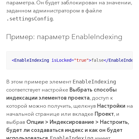
параметра. Он будет заблокирован на значении,
заданном администратором в файле
.settingsConfig
.
Пример: параметр EnableIndexing
<
EnableIndexing
isLocked
=
"true"
>
false
</
EnableIndexi
В этом примере элемент
EnableIndexing
соответствует настройке
Выбрать способы
индексации элементов проекта
, доступ к
которой можно получить, щелкнув
Настройки
на
начальной странице или вкладке
Проект
, и
выбрав
Опции
>
Индексирование
>
Настроить,
будет ли создаваться индекс и как он будет
использоваться
.
EnableIndexing
имеет