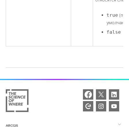
относятся след
true
(по
умолчани
false
ARCGIS