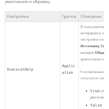
умолчанию и образец.
Настройки
Группа
Описание
В пользователь
интерфейсе эта
настройка соотв
Источнику Спр
Общие
вкладке
диалоговом окн
Applic
UseLocalHelp
К возможным зн
ation
относятся след
true
(по
умолчани
false