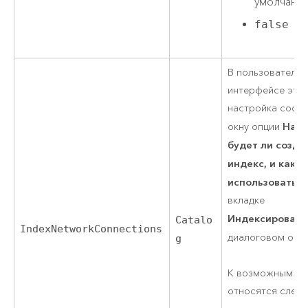
умолчани
false
В пользователь
интерфейсе эта
настройка соотв
Наст
окну опции
будет ли созда
индекс, и как о
использоватьс
вкладке
Индексирован
Catalo
IndexNetworkConnections
диалоговом окн
g
К возможным зн
относятся след