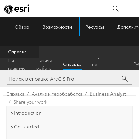
Обзор
Возможности
Ресурсы
Дополнит
ArcGIS Pro
Menu
Справка
Справочник
На
Начало
Справка
по
Py
главную
работы
инструментам
Справка
Анализ и геообработка
Business Analyst
Share your work
Introduction
Get started