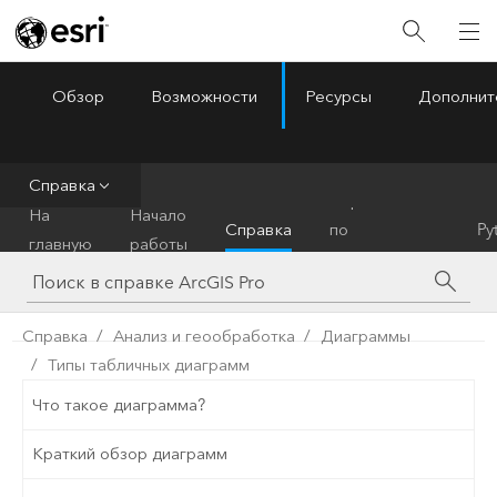
Обзор
Возможности
Ресурсы
Дополнит
ArcGIS Pro
Menu
Справка
Справочник
На
Начало
Справка
по
Py
главную
работы
инструментам
Справка
Анализ и геообработка
Диаграммы
Типы табличных диаграмм
Что такое диаграмма?
Краткий обзор диаграмм