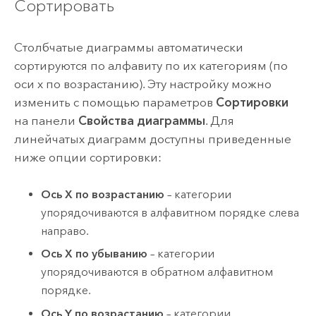
Сортировать
Столбчатые диаграммы автоматически
сортируются по алфавиту по их категориям (по
оси x по возрастанию). Эту настройку можно
изменить с помощью параметров
Сортировки
на панели
Свойства диаграммы
. Для
линейчатых диаграмм доступны приведенные
ниже опции сортировки:
Ось X по возрастанию
– категории
упорядочиваются в алфавитном порядке слева
направо.
Ось X по убыванию
– категории
упорядочиваются в обратном алфавитном
порядке.
Ось Y по возрастанию
– категории