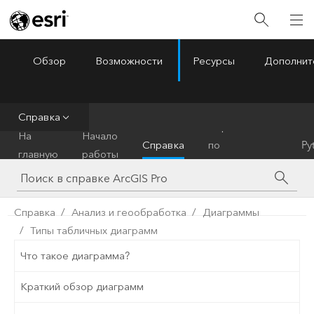
Обзор
Возможности
Ресурсы
Дополнит
ArcGIS Pro
Menu
Справка
Справочник
На
Начало
Справка
по
Py
главную
работы
инструментам
Справка
Анализ и геообработка
Диаграммы
Типы табличных диаграмм
Что такое диаграмма?
Краткий обзор диаграмм