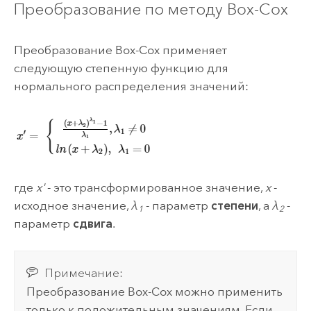
Преобразование по методу Box-Cox
Преобразование Box-Cox применяет
следующую степенную функцию для
нормального распределения значений:
где
x'
- это трансформированное значение,
x
-
исходное значение,
λ
- параметр
степени
, а
λ
-
1
2
параметр
сдвига
.
Примечание:
Преобразование Box-Cox можно применить
только к положительным значениям. Если