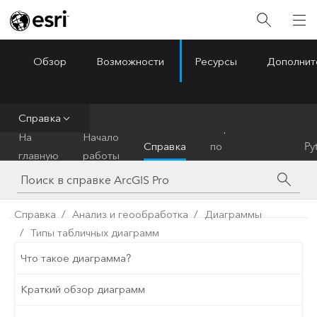
Обзор
Возможности
Ресурсы
Дополнит
ArcGIS Pro
Menu
Справка
Справочник
На
Начало
Справка
по
Py
главную
работы
инструментам
Справка
Анализ и геообработка
Диаграммы
Типы табличных диаграмм
Что такое диаграмма?
Краткий обзор диаграмм