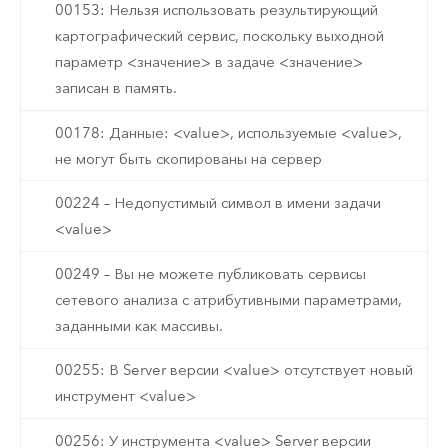
00153: Нельзя использовать результирующий
картографический сервис, поскольку выходной
параметр <значение> в задаче <значение>
записан в память.
00178: Данные: <value>, используемые <value>,
не могут быть скопированы на сервер
00224 – Недопустимый символ в имени задачи
<value>
00249 – Вы не можете публиковать сервисы
сетевого анализа с атрибутивными параметрами,
заданными как массивы.
00255: В Server версии <value> отсутствует новый
инструмент <value>
00256: У инструмента <value> Server версии