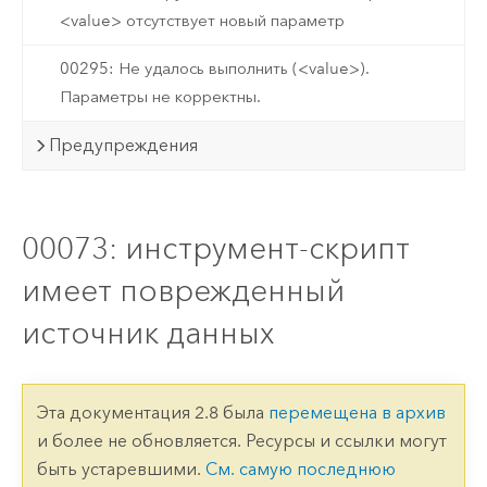
<value> отсутствует новый параметр
00295: Не удалось выполнить (<value>).
Параметры не корректны.
Предупреждения
00073: инструмент-скрипт
имеет поврежденный
источник данных
Эта документация 2.8 была
перемещена в архив
и более не обновляется. Ресурсы и ссылки могут
быть устаревшими.
См. самую последнюю