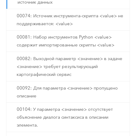
источник данных
00074: Источник инструмента-скрипта <value> не
поддерживается: <value>
00081: Набор инструментов Python <value>
содержит импортированные скрипты <value>
00082: Выходной параметр <значение> в задаче
<значение> требует результирующий
картографический сервис
00092: Для параметра <значение> пропущено
описание
00104: У параметра <значение> отсутствует
объяснение диалога синтаксиса в описании
элемента.