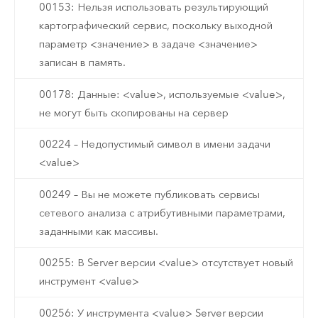
00153: Нельзя использовать результирующий
картографический сервис, поскольку выходной
параметр <значение> в задаче <значение>
записан в память.
00178: Данные: <value>, используемые <value>,
не могут быть скопированы на сервер
00224 – Недопустимый символ в имени задачи
<value>
00249 – Вы не можете публиковать сервисы
сетевого анализа с атрибутивными параметрами,
заданными как массивы.
00255: В Server версии <value> отсутствует новый
инструмент <value>
00256: У инструмента <value> Server версии