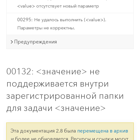
<value> отсутствует новый параметр
00295: Не удалось выполнить (<value>).
Параметры не корректны.
Предупреждения
00132: <значение> не
поддерживается внутри
зарегистрированной папки
для задачи <значение>
Эта документация 2.8 была
перемещена в архив
и более не обновляется. Ресурсы и ссылки могут