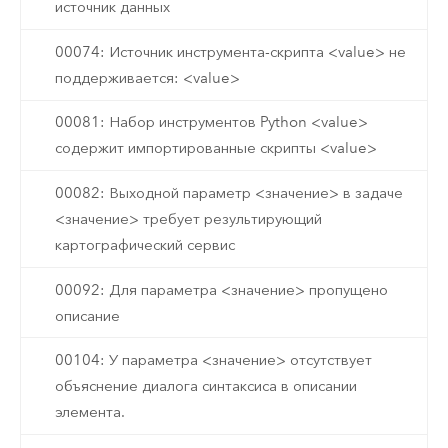
источник данных
00074: Источник инструмента-скрипта <value> не
поддерживается: <value>
00081: Набор инструментов Python <value>
содержит импортированные скрипты <value>
00082: Выходной параметр <значение> в задаче
<значение> требует результирующий
картографический сервис
00092: Для параметра <значение> пропущено
описание
00104: У параметра <значение> отсутствует
объяснение диалога синтаксиса в описании
элемента.