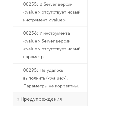
00255: В Server версии
<value> отсутствует новый
инструмент <value>
00256: У инструмента
<value> Server версии
<value> отсутствует новый
параметр
00295: Не удалось
выполнить (<value>).
Параметры не корректны.
Предупреждения