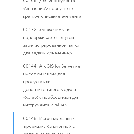
00106: Для инструмента
<значение> пропущено
краткое описание элемента
00132: <значение> не
поддерживается внутри
зарегистрированной папки
для задачи <значение>
00144: ArcGIS for Server не
имеет лицензии для
продукта или
дополнительного модуля
<value>, необходимой для
инструмента <value>
00148: Источник данных
проекции: <значение> в
задаче <значение> не