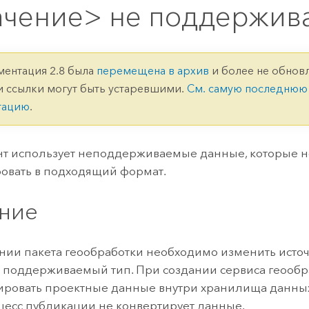
ление
Вода
ачение> не поддержив
технологий
Все истории
ментация 2.8 была
перемещена в архив
и более не обновл
и ссылки могут быть устаревшими.
См. самую последнюю
тацию
.
т использует неподдерживаемые данные, которые н
овать в подходящий формат.
ние
нии пакета геообработки необходимо изменить исто
 поддерживаемый тип. При создании сервиса геооб
ировать проектные данные внутри хранилища данных
цесс публикации не конвертирует данные.