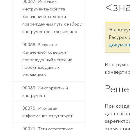
Государственное управ
00067: Источник
<зн
Фундаментальная система для
инструмента-скрипта
ГИС и картографии
Природные ресурсы
<значение> содержит
поврежденный путь к набору
Технология Developer
Эта доку
инструментов: <значение>
Создание картографических
Все отрасли
Ресурсы 
приложений и приложений
00068: Результат
докумен
пространственного анализа
<значение> содержит
поврежденный источник
Инструмен
проектных данных:
Все продукты
конвертир
<значение>
Реше
00069: Некорректный
инструмент
При созда
00070: Итоговая
данных на
информация отсутствует.
зарегистр
этому про
00071: Теги отсутствуют