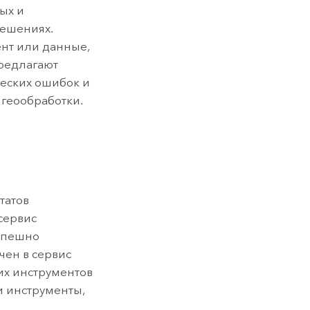
ых и
решениях.
нт или данные,
предлагают
ческих ошибок и
 геообработки.
татов
сервис
успешно
чен в сервис
их инструментов
и инструменты,