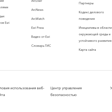
ние
ArcUser
Партнеры
елями
ArcNews
Кодекс делового
дых
ArcWatch
поведения
ов Esri
Esri Press
Инициативы в области
окружающей среды и
Видео от Esri
устойчивого развития
Словарь ГИС
Карта сайта
ловия использования веб-
Центр управления
йта
безопасностью