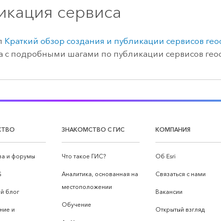
икация сервиса
л
Краткий обзор создания и публикации сервисов ге
а с подробными шагами по публикации сервисов гео
СТВО
ЗНАКОМСТВО С ГИС
КОМПАНИЯ
а и форумы
Что такое ГИС?
Об Esri
S
Аналитика, основанная на
Связаться с нами
местоположении
й блог
Вакансии
Обучение
ние и
Открытый взгляд