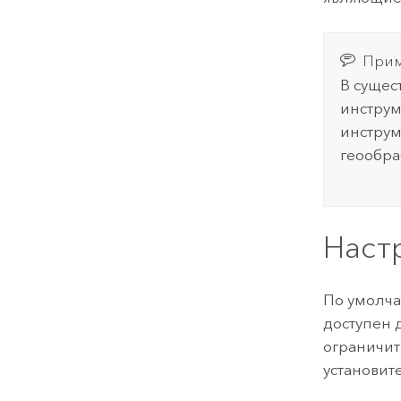
Прим
В сущес
инструм
инструм
геообра
Наст
По умолча
доступен д
ограничит
установит