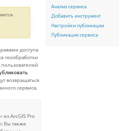
версию.
позволили провести критически важные
данных, а также для получения
Анализ сервиса
инфраструктурой
спасательные операции.
результатов, позволяющих решать
Изучить ArcGIS Pro
яется.
Добавить инструмент
сложные задачи.
Прочитать статью
Настройки публикации
Изучить этот курс
Публикация сервиса
правами доступа
а геообработки
я пользователей
убликовать
дут возвращаться
анного сервиса.
r
из
ArcGIS Pro
. Вы также