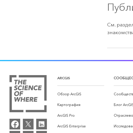
Публ
См. разде
знакомств
ARCGIS
СООБЩЕ
Обзор ArcGIS
Сообществ
Картография
Блог ArcGI
ArcGIS Pro
Отраслево
ArcGIS Enterprise
Исследова