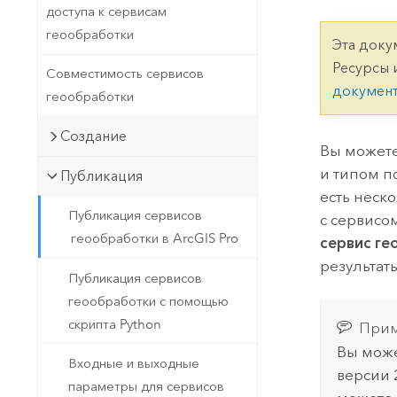
Государственное управ
доступа к сервисам
Фундаментальная система для
геообработки
ГИС и картографии
Природные ресурсы
Эта доку
Ресурсы 
Совместимость сервисов
Технология Developer
докумен
геообработки
Создание картографических
Все отрасли
приложений и приложений
Создание
пространственного анализа
Вы можете
и типом п
Публикация
есть неск
Все продукты
Публикация сервисов
с сервисо
геообработки в ArcGIS Pro
сервис ге
результат
Публикация сервисов
геообработки с помощью
скрипта Python
Прим
Вы може
Входные и выходные
версии 
параметры для сервисов