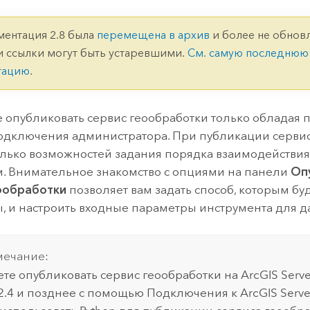
ление
Вода
технологий
ментация 2.8 была
перемещена в архив
и более не обновл
и ссылки могут быть устаревшими.
См. самую последнюю
Все истории
тацию
.
 опубликовать сервис геообработки только обладая 
одключения администратора. При публикации сервис
олько возможностей задания порядка взаимодействи
м. Внимательное знакомство с опциями на панели
Оп
ообработки
позволяет вам задать способ, которым бу
ы, и настроить входные параметры инструмента для д
ечание:
те опубликовать сервис геообработки на
ArcGIS Serve
2.4 и позднее с помощью Подключения к ArcGIS Server