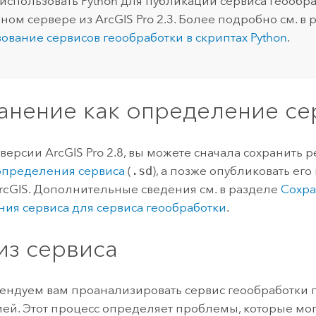
использовать
Python
для публикации сервиса геообра
ном сервере из
ArcGIS Pro
2.3. Более подробно см. в 
ование сервисов геообработки в скриптах
Python
.
анение как определение се
 версии
ArcGIS Pro
2.8, вы можете сначала сохранить р
определения сервиса
(
.sd
), а позже опубликовать ег
rcGIS. Дополнительные сведения см. в разделе
Сохр
ия сервиса для сервиса геообработки
.
из сервиса
ндуем вам проанализировать сервис геообработки 
ей. Этот процесс определяет проблемы, которые мо