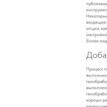
публикаци
инструмен
Некоторые
входящие 
опции, ка
настройки
Более под
Доба
Процесс п
выполнени
геообрабо
выполненн
геообрабо
хорошо ра
являющиес