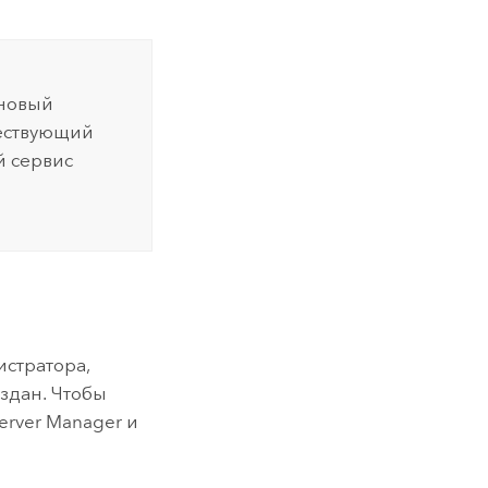
 новый
ществующий
й сервис
стратора,
оздан. Чтобы
erver Manager и