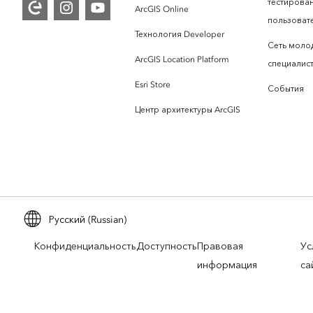
тестирова
ArcGIS Online
пользоват
Технология Developer
Сеть моло
ArcGIS Location Platform
специалист
Esri Store
События
Центр архитектуры ArcGIS
Русский (Russian)
Конфиденциальность
Доступность
Правовая
Ус
информация
са