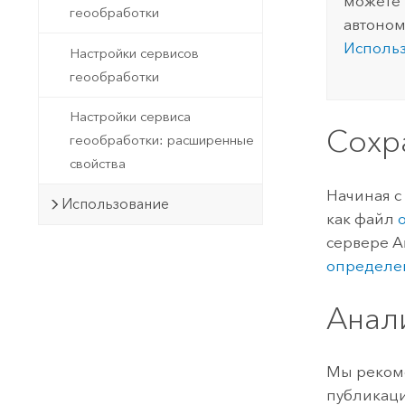
можете 
геообработки
автоном
Использ
Настройки сервисов
геообработки
Настройки сервиса
Сохр
геообработки: расширенные
свойства
Начиная с
Использование
как файл
сервере A
определен
Анал
Мы рекоме
публикаци