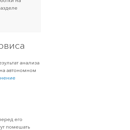
ботки на
разделе
рвиса
езультат анализа
о на автономном
анение
перед его
гут помешать