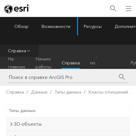
Обзор
Возможности
Ресурсы
Дополнит
ArcGIS Pro
Menu
Справка
Справочник
На
Начало
Справка
по
Py
главную
работы
инструментам
Справка
Данные
Типы данных
Классы отношений
Типы данных
3D-объекты