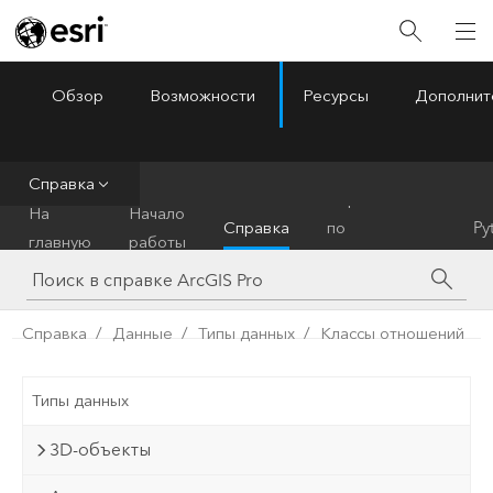
Обзор
Возможности
Ресурсы
Дополнит
ArcGIS Pro
Menu
Справка
Справочник
На
Начало
Справка
по
Py
главную
работы
инструментам
Справка
Данные
Типы данных
Классы отношений
Типы данных
3D-объекты