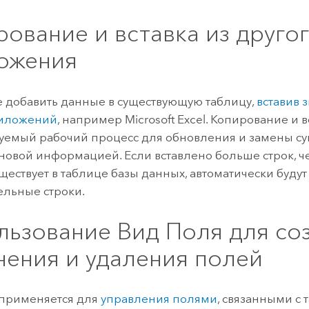
рование и вставка из друго
ожения
 добавить данные в существующую таблицу,
вставив 
риложений
, например Microsoft Excel. Копирование и вс
уемый рабочий процесс для обновления и замены с
новой информацией. Если вставлено больше строк, ч
ществует в таблице базы данных, автоматически будут
льные строки.
льзование Вид Поля для со
нения и удаления полей
 применяется для
управления полями
, связанными с 