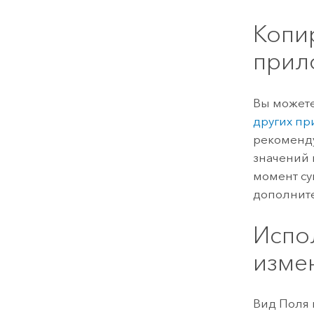
Копи
прил
Вы можете
других п
рекоменд
значений 
момент су
дополните
Испо
изме
Вид Поля