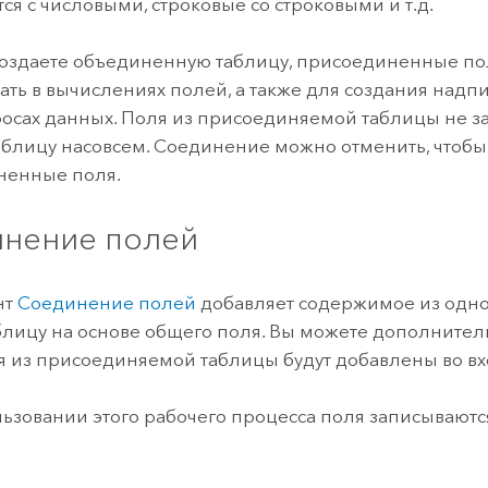
ся с числовыми, строковые со строковыми и т.д.
создаете объединенную таблицу, присоединенные п
ать в вычислениях полей, а также для создания надп
росах данных. Поля из присоединяемой таблицы не за
аблицу насовсем. Соединение можно отменить, чтобы
ненные поля.
нение полей
нт
Соединение полей
добавляет содержимое из одно
блицу на основе общего поля. Вы можете дополнитель
я из присоединяемой таблицы будут добавлены во вх
ьзовании этого рабочего процесса поля записываютс