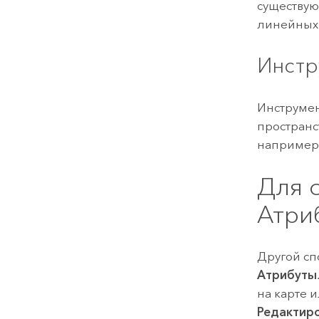
существую
линейных 
Инстр
Инструме
пространс
например 
Для 
Атри
Другой сп
Атрибуты
на карте и
Редактир