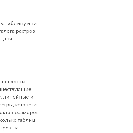
ую таблицу или
талога растров
я
для
ранственные
существующие
е, линейные и
стры, каталоги
ъектов-размеров
сколько таблиц
ров - к