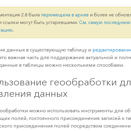
ление
Вода
технологий
ментация 2.8 была
перемещена в архив
и более не обновл
и ссылки могут быть устаревшими.
См. самую последнюю
Все истории
тацию
.
е данных в существующую таблицу и
редактирование
 это важная часть для поддержания актуальной и пол
данные в таблицы можно несколькими способами.
льзование геообработки д
вления данных
еообработки можно использовать инструменты для о
щих полей, постоянного присоединения записей к т
кого присоединения полей посредством соединени