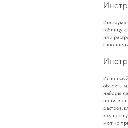
Инстр
Инструме
таблицу к
или растр
заполнени
Инстр
Используй
объекты и
наборы да
полигонал
растров, 
к существ
можно при