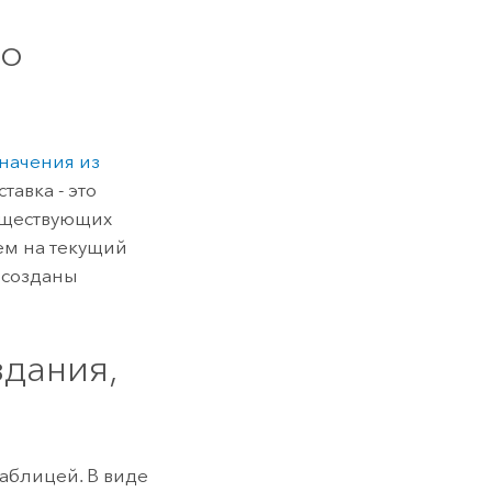
го
значения из
тавка - это
уществующих
ем на текущий
 созданы
здания,
таблицей. В виде