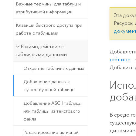
Государственное управ
Важные термины для таблиц и
Фундаментальная система для
атрибутивной информации
ГИС и картографии
Природные ресурсы
Эта доку
Ресурсы 
Клавиши быстрого доступа при
Технология Developer
докумен
работе с таблицами
Создание картографических
Все отрасли
приложений и приложений
Взаимодействие с
пространственного анализа
Добавлени
табличными данными
таблице
–
Добавить 
Открытие табличных данных
Все продукты
Испо
Добавление данных к
существующей таблице
доба
Добавление ASCII таблицы
или таблицы из текстового
В среде г
файла
существую
динамичес
Редактирование активной