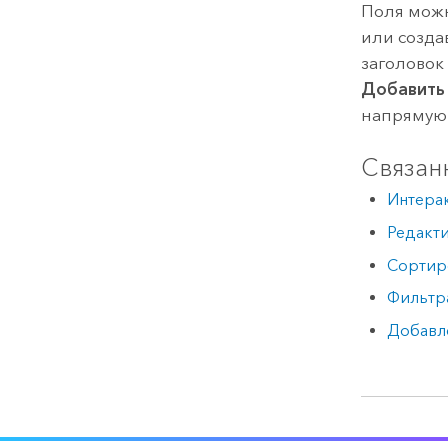
Поля можн
или созда
заголовок
Добавить
напрямую 
Связан
Интерак
Редакт
Сортиро
Фильтра
Добавле