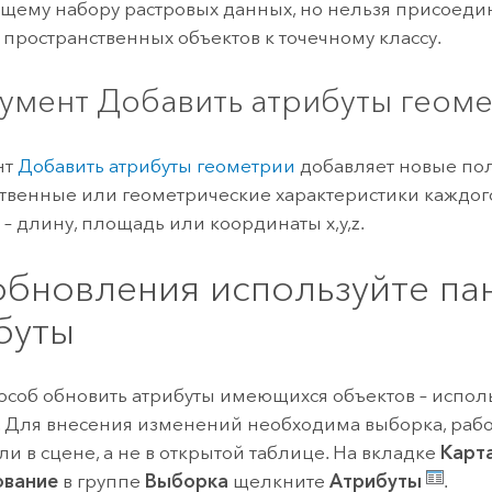
щему набору растровых данных, но нельзя присоедин
пространственных объектов к точечному классу.
умент Добавить атрибуты геом
нт
Добавить атрибуты геометрии
добавляет новые пол
твенные или геометрические характеристики каждого
– длину, площадь или координаты x,y,z.
обновления используйте па
буты
особ обновить атрибуты имеющихся объектов – испол
. Для внесения изменений необходима выборка, раб
ли в сцене, а не в открытой таблице. На вкладке
Карт
ование
в группе
Выборка
щелкните
Атрибуты
.