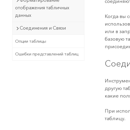
Форматирование
соединяют
отображения табличных
данных
Когда вы 
использов
Соединения и Связи
или в зап
базовую т
Опции таблицы
присоеди
Ошибки представлений таблиц
Соеди
Инструме
другую та
какие пол
При испол
таблицу.