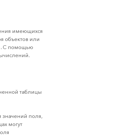
ления имеющихся
оя объектов или
ты. С помощью
вычислений.
иненной таблицы
 значений поля,
цах могут
поля