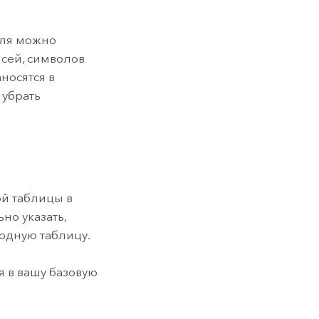
оля можно
исей, символов
носятся в
 убрать
й таблицы в
но указать,
одную таблицу.
я в вашу базовую