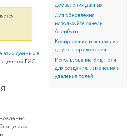
версию.
позволили провести критически важные
данных, а также для получения
добавления данных
инфраструктурой
спасательные операции.
результатов, позволяющих решать
Изучить ArcGIS Pro
Для обновления
яется.
сложные задачи.
Прочитать статью
используйте панель
Изучить этот курс
Атрибуты
Копирование и вставка из
другого приложения
 этих данных в
Использование Вид Поля
ноценной ГИС.
для создания, изменения и
удаления полей
ля
бновления
аблице или
й.