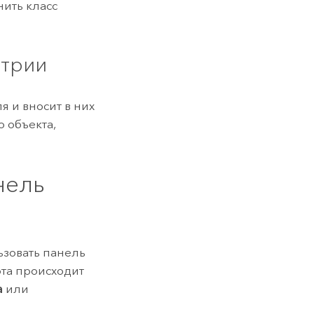
ить класс
етрии
я и вносит в них
 объекта,
нель
ьзовать панель
ота происходит
а
или