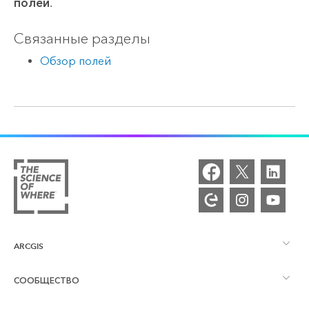
полей
.
Связанные разделы
Обзор полей
ARCGIS
СООБЩЕСТВО
Обзор ArcGIS