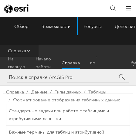
Обзор
Возможности
Ресурсы
Дополнит
ArcGIS Pro
Menu
Справка
Справочник
На
Начало
Справка
по
Py
главную
работы
инструментам
Справка
Данные
Типы данных
Таблицы
Форматирование отображения табличных данных
Стандартные задачи при работе с таблицами и
атрибутивными данными
Важные термины для таблиц и атрибутивной