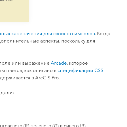
версию.
позволили провести критически важные
данных, а также для получения
инфраструктурой
спасательные операции.
результатов, позволяющих решать
Изучить ArcGIS Pro
сложные задачи.
Прочитать статью
Изучить этот курс
нных как значения для свойств символов
. Когда
 дополнительные аспекты, поскольку для
е поле или выражение
Arcade
, которое
м цветов, как описано в
спецификации CSS
ддерживается в
ArcGIS Pro
.
одели:
расного (R), зеленого (G) и синего (B).