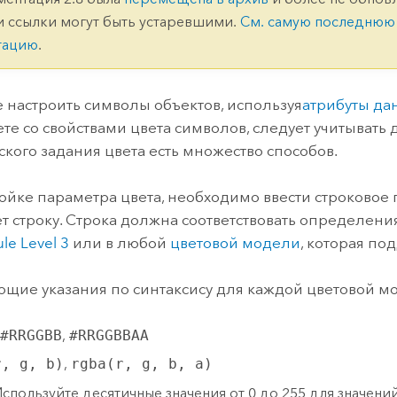
ление
Вода
и ссылки могут быть устаревшими.
См. самую последнюю
технологий
тацию
.
Все истории
 настроить символы объектов, используя
атрибуты да
ете со свойствами цвета символов, следует учитывать
кого задания цвета есть множество способов.
ойке параметра цвета, необходимо ввести строково
т строку. Строка должна соответствовать определения
le Level 3
или в любой
цветовой модели
, которая по
ющие указания по синтаксису для каждой цветовой м
#RRGGBB
,
#RRGGBBAA
r, g, b)
,
rgba(r, g, b, a)
спользуйте десятичные значения от 0 до 255 для значений к