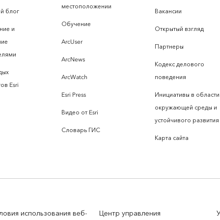
местоположении
й блог
Вакансии
Обучение
ние и
Открытый взгляд
ние
ArcUser
Партнеры
елями
ArcNews
Кодекс делового
дых
ArcWatch
поведения
ов Esri
Esri Press
Инициативы в области
окружающей среды и
Видео от Esri
устойчивого развития
Словарь ГИС
Карта сайта
ловия использования веб-
Центр управления