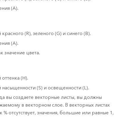
ния (A).
расного (R), зеленого (G) и синего (B).
ния (A).
к значение цвета.
оттенка (H).
 насыщенности (S) и освещенности (L).
гда вы создаете векторные листы, вы должны
ажаемому в векторном слое. В векторных листах
к % отсутствует, значения, большие или равные 1,