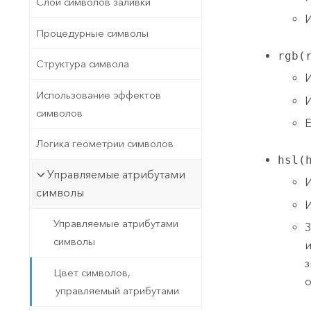
Слои символов заливки
И
Процедурные символы
rgb(
Структура символа
И
Использование эффектов
И
символов
Е
Логика геометрии символов
hsl(
Управляемые атрибутами
И
символы
И
Управляемые атрибутами
З
символы
и
з
Цвет символов,
о
управляемый атрибутами