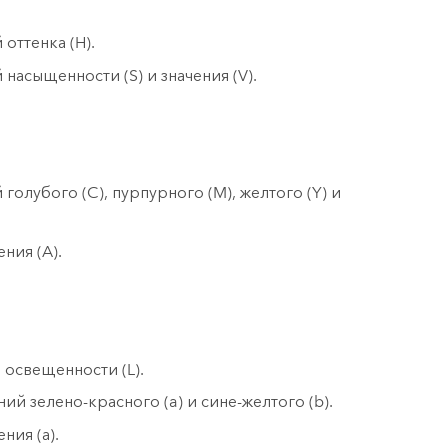
оттенка (H).
насыщенности (S) и значения (V).
голубого (C), пурпурного (M), желтого (Y) и
ния (A).
 освещенности (L).
ий зелено-красного (a) и сине-желтого (b).
ния (а).