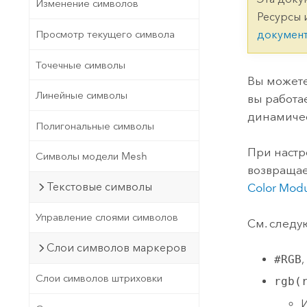
Государственное управ
Изменение символов
Фундаментальная система для
Ресурсы 
ГИС и картографии
Природные ресурсы
Просмотр текущего символа
докумен
Технология Developer
Точечные символы
Создание картографических
Все отрасли
Вы можете
приложений и приложений
Линейные символы
вы работа
пространственного анализа
динамичес
Полигональные символы
При настр
Символы модели Mesh
Все продукты
возвращае
Текстовые символы
Color Modu
Управление слоями символов
См. следу
Слои символов маркеров
#RGB
,
Слои символов штриховки
rgb(
И