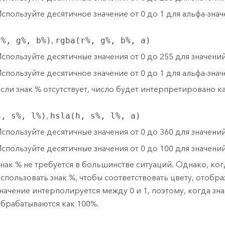
спользуйте десятичное значение от 0 до 1 для альфа-значе
r%, g%, b%)
,
rgba(r%, g%, b%, a)
спользуйте десятичные значения от 0 до 255 для значений к
спользуйте десятичное значение от 0 до 1 для альфа-значе
сли знак % отсутствует, число будет интерпретировано ка
h, s%, l%)
,
hsla(h, s%, l%, a)
спользуйте десятичные значения от 0 до 360 для значений 
спользуйте десятичные значения от 0 до 100 для значений
нак % не требуется в большинстве ситуаций. Однако, ко
спользовать знак %, чтобы соответствовать цвету, отобр
начение интерполируется между 0 и 1, поэтому, когда зна
брабатываются как 100%.