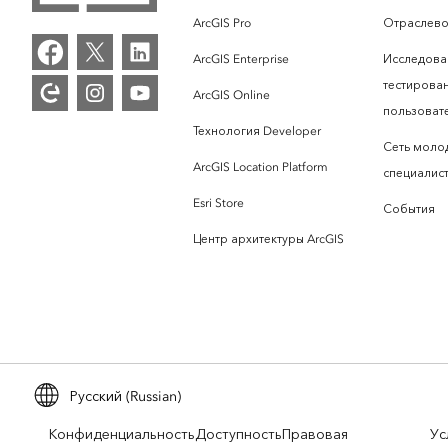
ArcGIS Pro
Отраслево
ArcGIS Enterprise
Исследова
тестирова
ArcGIS Online
пользоват
Технология Developer
Сеть моло
ArcGIS Location Platform
специалист
Esri Store
События
Центр архитектуры ArcGIS
Русский (Russian)
Конфиденциальность
Доступность
Правовая
Ус