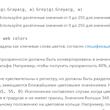
(g)
,
Graya(g, a)
,
Grey(g)
,
Greya(g, a)
спользуйте десятичные значения от 0 до 255 для значения 
спользуйте десятичные значения от 0 до 255 для значений к
d web colors
аданы как ключевые слова цветов, согласно
спецификаци
прозрачности должны быть конвертированы в значени
альфа. Например, чтобы получить прозрачность 40%, з
не чувствительны к регистру, но должны быть раздел
а, замещаются ближайшими цветовыми значениями.
55, 55, 0)
. Исключение составляют случаи, когда цв
я в градусах и не имеет границ. Значения больше 36
ьному положению на цветовом кольце. Например, тон 