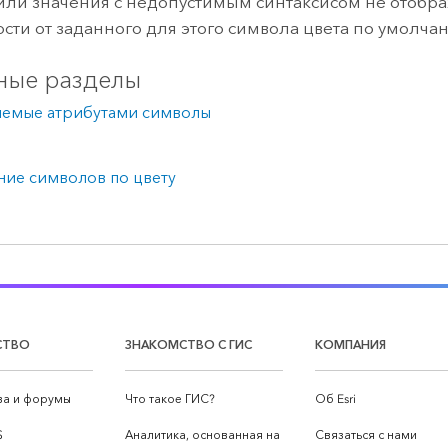
или значения с недопустимым синтаксисом не отобра
ости от заданного для этого символа цвета по умолча
ные разделы
яемые атрибутами символы
ние символов по цвету
СТВО
ЗНАКОМСТВО С ГИС
КОМПАНИЯ
а и форумы
Что такое ГИС?
Об Esri
S
Аналитика, основанная на
Связаться с нами