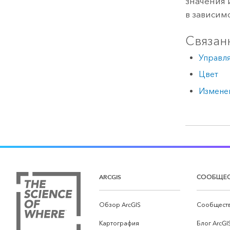
значения 
в зависим
Связан
Управл
Цвет
Измене
ARCGIS
СООБЩЕ
Обзор ArcGIS
Сообществ
Картография
Блог ArcGI