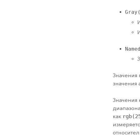
Gray
И
И
Name
З
Значения 
значения 
Значения 
диапазон
как
rgb(2
измеряетс
относител