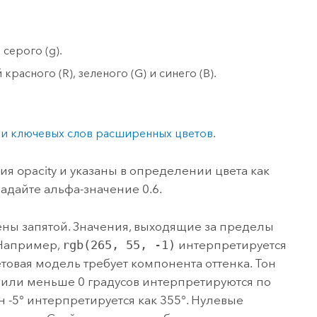
серого (g).
расного (R), зеленого (G) и синего (B).
и ключевых слов расширенных цветов
.
я opacity и указаны в определении цвета как
адайте альфа-значение 0.6.
ены запятой. Значения, выходящие за пределы
 Например,
rgb(265, 55, -1)
интерпретируется
етовая модель требует компонента оттенка. Тон
0 или меньше 0 градусов интерпретируются по
-5° интерпретируется как 355°. Нулевые