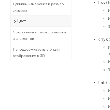
hsv(
Единицы измерения и размер
символа
И
И
Цвет
З
Сохранение в стилях символов
и элементов
cmyk
И
Неподдерживаемые опции
ч
отображения в 3D
И
З
Lab(
И
И
И