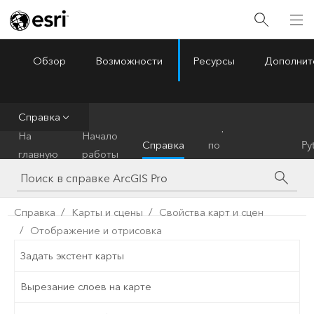
Обзор
Возможности
Ресурсы
Дополнит
ArcGIS Pro
Menu
Справка
Справочник
На
Начало
Справка
по
Py
главную
работы
инструментам
Справка
Карты и сцены
Свойства карт и сцен
Отображение и отрисовка
Задать экстент карты
Вырезание слоев на карте