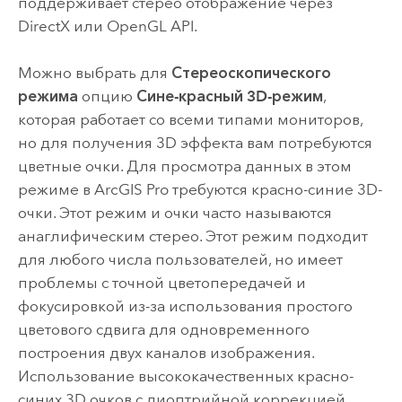
поддерживает стерео отображение через
DirectX или OpenGL API.
Можно выбрать для
Стереоскопического
режима
опцию
Сине-красный 3D-режим
,
которая работает со всеми типами мониторов,
но для получения 3D эффекта вам потребуются
цветные очки. Для просмотра данных в этом
режиме в
ArcGIS Pro
требуются красно-синие 3D-
очки. Этот режим и очки часто называются
анаглифическим стерео. Этот режим подходит
для любого числа пользователей, но имеет
проблемы с точной цветопередачей и
фокусировкой из-за использования простого
цветового сдвига для одновременного
построения двух каналов изображения.
Использование высококачественных красно-
синих 3D очков с диоптрийной коррекцией,