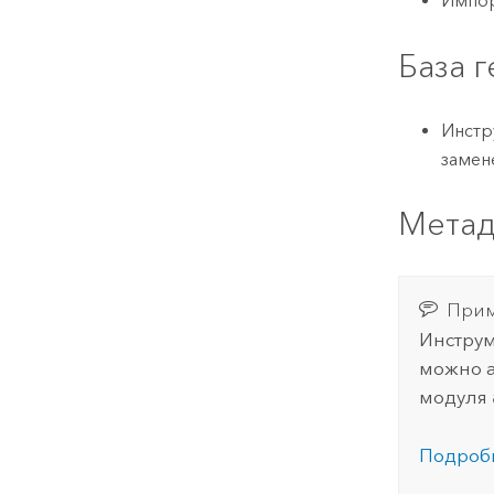
Импор
База 
Инстр
замен
Мета
Прим
Инструм
можно а
модуля
Подробн