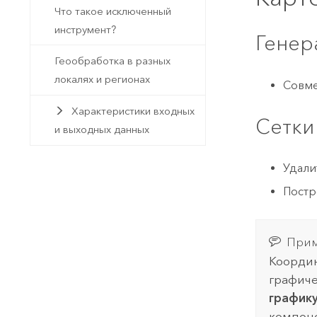
Что такое исключенный
инструмент?
Генер
Геообработка в разных
локалях и регионах
Совме
Характеристики входных
Сетки
и выходных данных
Удали
Постр
Прим
Координ
графиче
график
компоно