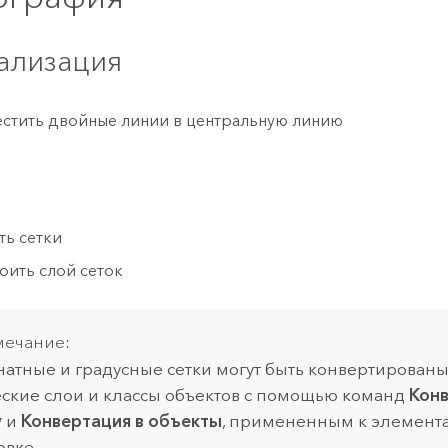
ализация
стить двойные линии в центральную линию
ть сетки
оить слой сеток
ечание:
атные и градусные сетки могут быть конвертированы
ские слои и классы объектов с помощью команд
Конв
у
и
Конвертация в объекты
, примененным к элемента
вке.