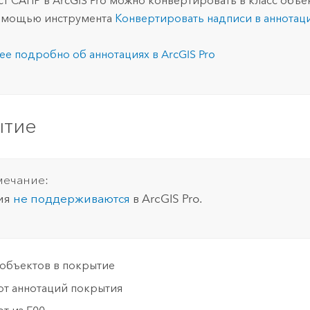
ст САПР в
ArcGIS Pro
можно конвертировать в класс объе
омощью инструмента
Конвертировать надписи в аннотац
ее подробно об аннотациях в
ArcGIS Pro
ытие
ечание:
ия
не поддерживаются
в
ArcGIS Pro
.
 объектов в покрытие
т аннотаций покрытия