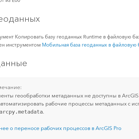
т из E00
геоданных
умент
Копировать базу геоданных Runtime в файловую ба
ен инструментом
Мобильная база геоданных в файловую 
данные
ечание:
енты геообработки метаданных не доступны в
ArcGIS
втоматизировать рабочие процессы метаданных с и
arcpy.metadata
.
ее о переносе рабочих процессов в
ArcGIS Pro