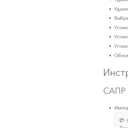
Удали
Выбра
Устан
Устан
Устан
Обнов
Инст
САПР
Импор