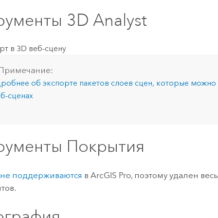
рументы 3D Analyst
рт в 3D веб-сцену
Примечание:
робнее об экспорте пакетов слоев сцен, которые можно
еб-сценах
рументы Покрытия
я
не поддерживаются
в
ArcGIS Pro
, поэтому удален вес
тов.
ография