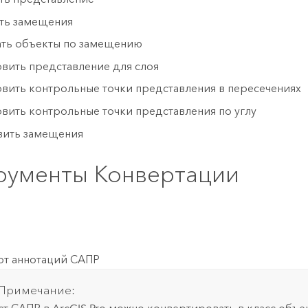
ть замещения
ть объекты по замещению
овить представление для слоя
овить контрольные точки представления в пересечениях
овить контрольные точки представления по углу
ить замещения
рументы Конвертации
т аннотаций САПР
Примечание: