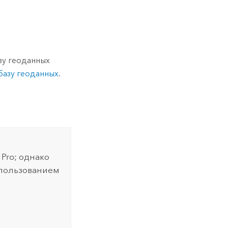
зу геоданных
базу геоданных
.
 Pro
; однако
спользованием