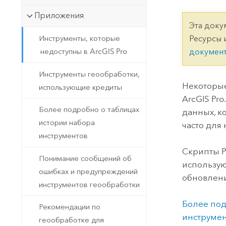
Государственное управ
Фундаментальная система для
Приложения
ГИС и картографии
Природные ресурсы
Эта доку
Инструменты, которые
Ресурсы 
Технология Developer
недоступны в ArcGIS Pro
докумен
Создание картографических
Все отрасли
приложений и приложений
Инструменты геообработки,
пространственного анализа
Некоторые
использующие кредиты
ArcGIS Pro
Более подробно о таблицах
данных, к
Все продукты
истории набора
часто для
инструментов
Скрипты
P
Понимание сообщений об
использую
ошибках и предупреждений
обновлен
инструментов геообработки
Более под
Рекомендации по
инструмен
геообработке для