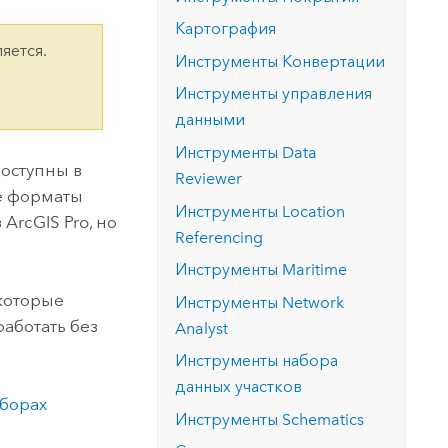
версию.
позволили провести критически важные
данных, а также для получения
инфраструктурой
Картография
спасательные операции.
результатов, позволяющих решать
Изучить ArcGIS Pro
яется.
сложные задачи.
Инструменты Конвертации
Прочитать статью
Изучить этот курс
Инструменты управления
данными
Инструменты
Data
оступны в
Reviewer
ие форматы
Инструменты Location
в
ArcGIS Pro
, но
Referencing
Инструменты Maritime
 которые
Инструменты Network
 работать без
Analyst
Инструменты набора
данных участков
аборах
Инструменты Schematics