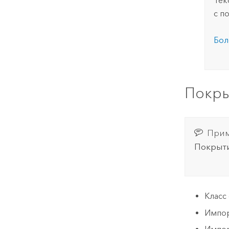
Тек
с п
Бол
Покр
Прим
Покрыт
Класс
Импор