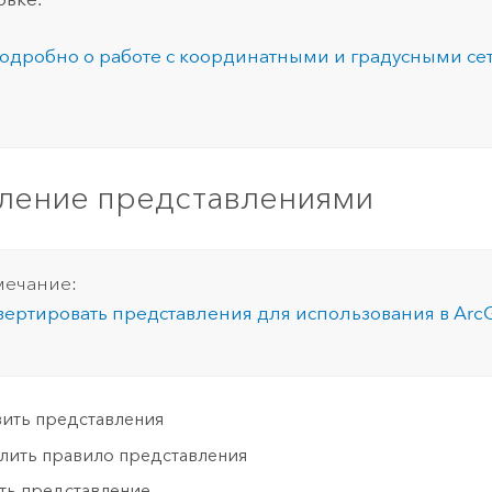
одробно о работе с координатными и градусными се
ление представлениями
ечание:
вертировать представления для использования в
ArcG
ить представления
лить правило представления
ть представление