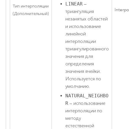
LINEAR
—
Тип интерполяции
Interpo
триангуляция
(Дополнительный)
незанятых областей
и использование
линейной
интерполяции
триангулированного
значения для
определения
значения ячейки.
Используется по
умолчанию.
NATURAL_NEIGHBO
R
— использование
интерполяции по
методу
естественной