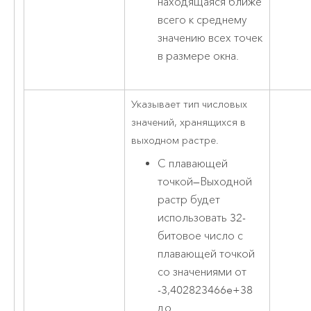
находящаяся ближе
всего к среднему
значению всех точек
в размере окна.
Указывает тип числовых
значений, хранящихся в
выходном растре.
С плавающей
точкой
—
Выходной
растр будет
использовать 32-
битовое число с
плавающей точкой
со значениями от
-3,402823466e+38
до