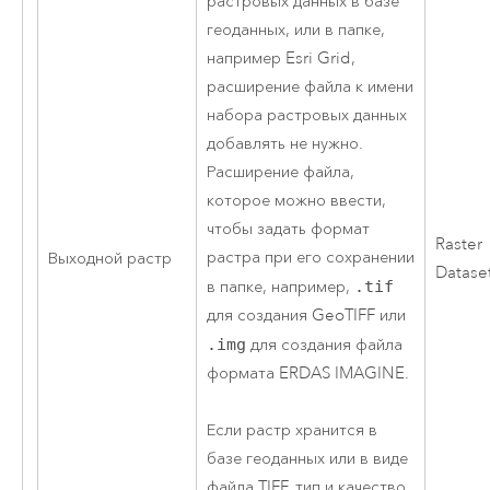
растровых данных в базе
геоданных, или в папке,
например Esri Grid,
расширение файла к имени
набора растровых данных
добавлять не нужно.
Расширение файла,
которое можно ввести,
чтобы задать формат
Raster
растра при его сохранении
Выходной растр
Datase
в папке, например,
.tif
для создания GeoTIFF или
.img
для создания файла
формата ERDAS IMAGINE.
Если растр хранится в
базе геоданных или в виде
файла TIFF, тип и качество