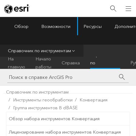
Обзор
Возможности
Ресурсы
Дополнит
ArcGIS Pro
Menu
Справочник по инструментам
Справочник
На
Начало
Справка
по
Py
главную
работы
инструментам
Справочник по инструментам
Инструменты геообработки
Конвертация
Группа инструментов В dBASE
Обзор набора инструментов Конвертация
Лицензирование набора инструментов Конвертация