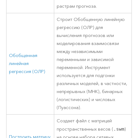
растрам прогноза.
Строит Обобщенную линейную
регрессию (ОЛР) для
вычисления прогнозов или
моделирования взаимосвязи
между независимыми
Обобщенная
переменными и зависимой
линейная
переменной. Инструмент
регрессия (ОЛР)
используется для подгонки
различных моделей, в частности,
непрерывных (МНК), бинарных
(логистических) и числовых
(Пуассона).
Создает файл с матрицей
пространственных весов (
.swm
)
Построить матрицу
на основе набора сетевых