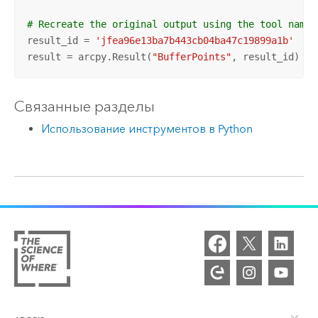
# Recreate the original output using the tool name 
result_id = 
'jfea96e13ba7b443cb04ba47c19899a1b'
result = arcpy.Result(
"BufferPoints"
, result_id)
Связанные разделы
Использование инструментов в Python