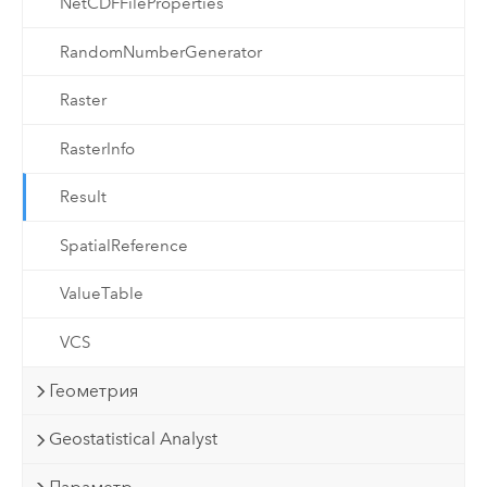
NetCDFFileProperties
RandomNumberGenerator
Raster
RasterInfo
Result
SpatialReference
ValueTable
VCS
Геометрия
Geostatistical Analyst