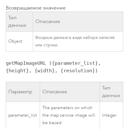
Возвращаемое значение
Тип
Описание
данных
Входные данные в виде набора записей
Object
или строки.
getMapImageURL ({parameter_list}, 
{height}, {width}, {resolution})
Тип
Параметр
Описание
данных
The parameters on which
parameter_list
the map service image will
Integer
be based.