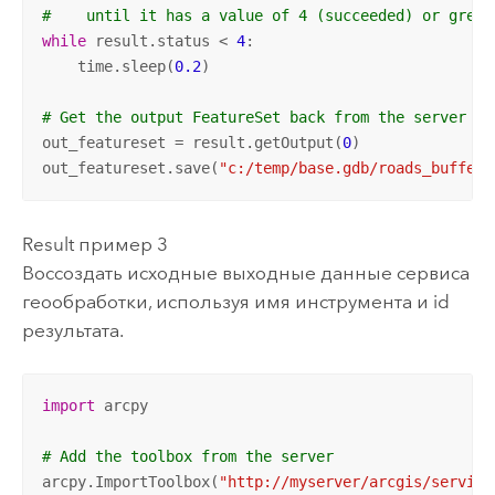
#    until it has a value of 4 (succeeded) or great
while
 result.status < 
4
:

    time.sleep(
0.2
)

# Get the output FeatureSet back from the server an
out_featureset = result.getOutput(
0
)

out_featureset.save(
"c:/temp/base.gdb/roads_buffer"
Result пример 3
Воссоздать исходные выходные данные сервиса
геообработки, используя имя инструмента и id
результата.
import
 arcpy

# Add the toolbox from the server
arcpy.ImportToolbox(
"http://myserver/arcgis/service