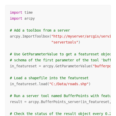
import
import
 arcpy

# Add a toolbox from a server
arcpy.ImportToolbox(
"http://myserver/arcgis/service
"servertools"
)

# Use GetParameterValue to get a featureset object 
# schema of the first parameter of the tool 'buffer
in_featureset = arcpy.GetParameterValue(
"bufferpoin
# Load a shapefile into the featureset
in_featureset.load(
"C:/Data/roads.shp"
)

# Run a server tool named BufferPoints with feature
result = arcpy.BufferPoints_server(in_featureset, 
"
# Check the status of the result object every 0.2 s