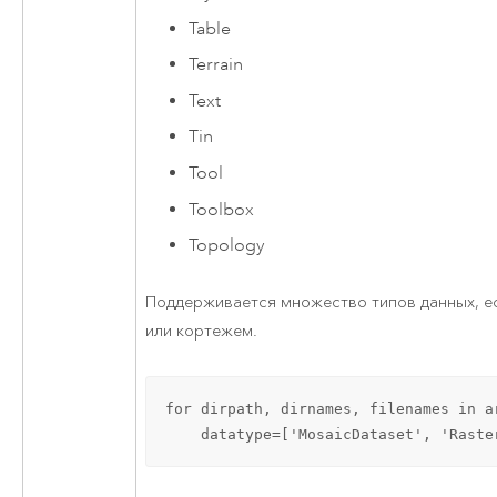
Table
Terrain
Text
Tin
Tool
Toolbox
Topology
Поддерживается множество типов данных, е
или кортежем.
for dirpath, dirnames, filenames in a
    datatype=['MosaicDataset', 'Raste