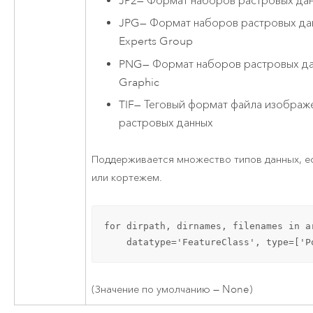
JP2
—
Формат наборов растровых дан
JPG
—
Формат наборов растровых дан
Experts Group
PNG
—
Формат наборов растровых дан
Graphic
TIF
—
Теговый формат файла изображ
растровых данных
Поддерживается множество типов данных, е
или кортежем.
for dirpath, dirnames, filenames in a
    datatype='FeatureClass', type=['P
(Значение по умолчанию — None)