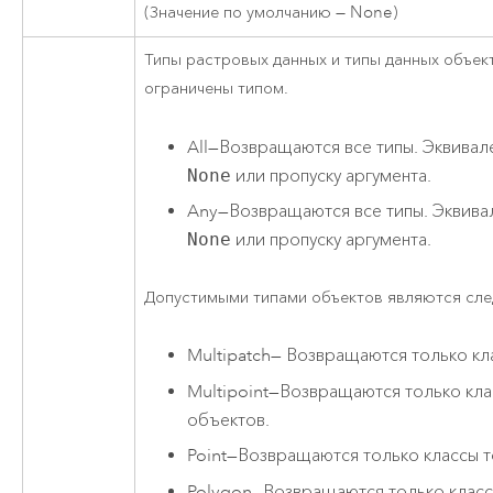
(Значение по умолчанию — None)
Типы растровых данных и типы данных объек
ограничены типом.
All
—
Возвращаются все типы. Эквивал
None
или пропуску аргумента.
Any
—
Возвращаются все типы. Эквива
None
или пропуску аргумента.
Допустимыми типами объектов являются сл
Multipatch
—
Возвращаются только кла
Multipoint
—
Возвращаются только кла
объектов.
Point
—
Возвращаются только классы т
Polygon
—
Возвращаются только класс