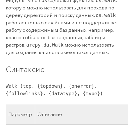
Модуль Python
os
содержит функцию
os.walk
,
которую можно использовать для прохода по
дереву директорий и поиску данных.
os.walk
работает только с файлами и не поддерживает
работу с содержимым баз данных, например,
классов объектов баз геоданных, таблиц и
растров.
arcpy.da.Walk
можно использовать
для создания каталога имеющихся данных.
Синтаксис
Walk (top, {topdown}, {onerror}, 
{followlinks}, {datatype}, {type})
Параметр
Описание