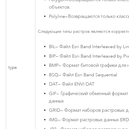
объектов.
Polyline
—
Возвращаются только класс
Следующие типы растров являются коррект
BIL
—
Файл Esri Band Interleaved by Li
BIP
—
Файл Esri Band Interleaved by Pix
BMP
—
Формат битовой графики для 
type
BSQ
—
Файл Esri Band Sequential
DAT
—
Файл ENVI DAT
GIF
—
Графический обменный формат 
данных
GRID
—
Формат наборов растровых да
IMG
—
Формат растровых данных ER