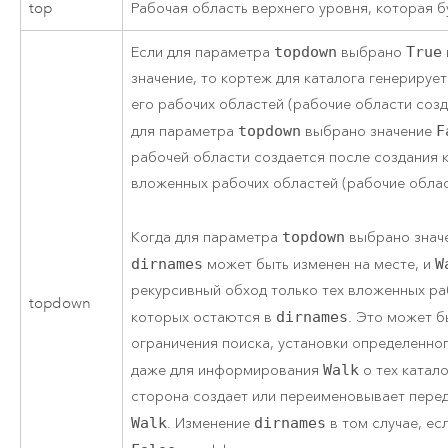
top
Рабочая область верхнего уровня, которая б
Если для параметра
topdown
выбрано
True
значение, то кортеж для каталога генерируе
его рабочих областей (рабочие области созд
для параметра
topdown
выбрано значение
F
рабочей области создается после создания 
вложенных рабочих областей (рабочие облас
Когда для параметра
topdown
выбрано знач
dirnames
может быть изменен на месте, и
W
рекурсивный обход только тех вложенных ра
topdown
которых остаются в
dirnames
. Это может б
ограничения поиска, установки определенно
даже для информирования
Walk
о тех катал
сторона создает или переименовывает пере
Walk
. Изменение
dirnames
в том случае, ес