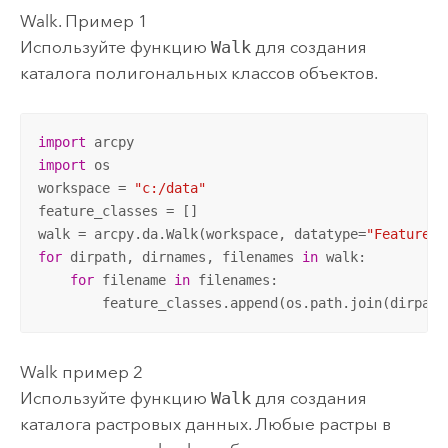
Walk. Пример 1
Используйте функцию
Walk
для создания
каталога полигональных классов объектов.
import
import
 os

workspace = 
"c:/data"
feature_classes = []

walk = arcpy.da.Walk(workspace, datatype=
"FeatureCl
for
 dirpath, dirnames, filenames 
in
 walk:

for
 filename 
in
 filenames:

        feature_classes.append(os.path.join(dirpath
Walk пример 2
Используйте функцию
Walk
для создания
каталога растровых данных. Любые растры в