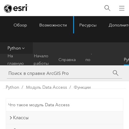
Обзор
Возможности
Ресурсы
Дополнит
ArcGIS Pro
Menu
Python
Справочник
На
Начало
Справка
по
Py
главную
работы
инструментам
Python
Модуль Data Access
Функции
Что такое модуль Data Access
Классы