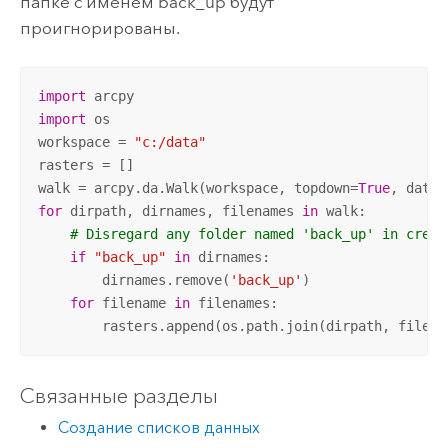
папке с именем back_up будут
проигнорированы.
import
import
 os

workspace = 
"c:/data"
rasters = []

walk = arcpy.da.Walk(workspace, topdown=
True
, datat
for
 dirpath, dirnames, filenames 
in
 walk:

# Disregard any folder named 'back_up' in creat
if
"back_up"
in
 dirnames:

        dirnames.remove(
'back_up'
)

for
 filename 
in
 filenames:

        rasters.append(os.path.join(dirpath, filena
Связанные разделы
Создание списков данных