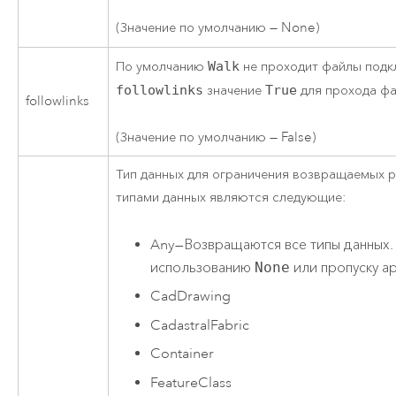
(Значение по умолчанию — None)
По умолчанию
Walk
не проходит файлы подк
followlinks
значение
True
для прохода фа
followlinks
(Значение по умолчанию — False)
Тип данных для ограничения возвращаемых 
типами данных являются следующие:
Any
—
Возвращаются все типы данных.
использованию
None
или пропуску ар
CadDrawing
CadastralFabric
Container
FeatureClass