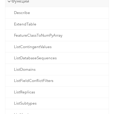
Функции
Describe
ExtendTable
FeatureClassToNumPyArray
ListContingentValues
ListDatabaseSequences
ListDomains
ListFieldConflictFilters
ListReplicas
ListSubtypes