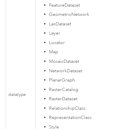
FeatureDataset
GeometricNetwork
LasDataset
Layer
Locator
Map
MosaicDataset
NetworkDataset
PlanarGraph
RasterCatalog
datatype
RasterDataset
RelationshipClass
RepresentationClass
Style