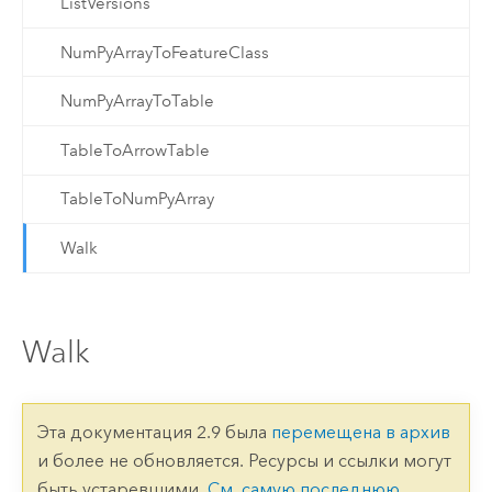
ListVersions
NumPyArrayToFeatureClass
NumPyArrayToTable
TableToArrowTable
TableToNumPyArray
Walk
Walk
Эта документация 2.9 была
перемещена в архив
и более не обновляется. Ресурсы и ссылки могут
быть устаревшими.
См. самую последнюю