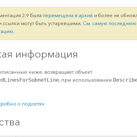
ление
Вода
технологий
ментация 2.9 была
перемещена в архив
и более не обновл
и ссылки могут быть устаревшими.
См. самую последнюю
Все истории
тацию
.
кая информация
 описанные ниже, возвращает объект
edLinesForSubnetLine
, при использовании
Describ
робно о подсетях
ства