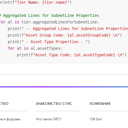
print(f
"Tier Name: {tier.name}"
)

# Aggregated Lines for SubnetLine Properties        
for
 al 
in
 tier.aggregatedLinesForSubnetLine:

    print(
" -- Aggregated Lines for SubnetLine Propertie
    print(f
"Asset Group Code: {al.assetGroupCode} \n"
)

    print(
" - Asset Type Properties - "
)

for
 at 
in
 al.assetTypes:

        print(f
"Asset Type Code: {at.assetTypeCode} \n"
)
СТВО
ЗНАКОМСТВО С ГИС
КОМПАНИЯ
а и форумы
Что такое ГИС?
Об Esri