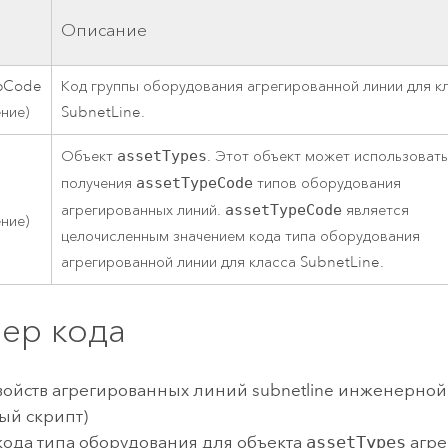
о
Описание
pCode
Код группы оборудования агрегированной линии для к
ение)
SubnetLine.
Объект
assetTypes
. Этот объект может использовать
получения
assetTypeCode
типов оборудования
агрегированных линий.
assetTypeCode
является
ение)
целочисленным значением кода типа оборудования
агрегированной линии для класса SubnetLine.
ер кода
ойств агрегированных линий subnetline инженерной
ый скрипт)
кода типа оборудования для объекта
assetTypes
агре