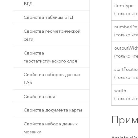
БГД
itemType
(только чт
Свойства таблицы БГД
numberDec
Свойства геометрической
(только чт
сети
outputWid
Свойства
(только чт
геостатистического слоя
startPositi
Свойства наборов данных
(только чт
LAS
width
Свойства слоя
(только чт
Свойства документа карты
Прим
Свойства набора данных
мозаики
ArcInfo Wo