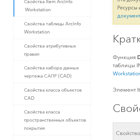
Государственное управ
Свойства Item ArcInfo
Фундаментальная система для
Ресурсы 
Workstation
ГИС и картографии
Природные ресурсы
докумен
Свойства таблицы ArcInfo
Технология Developer
Workstation
Создание картографических
Крат
Все отрасли
приложений и приложений
Свойства атрибутивных
пространственного анализа
правил
Функция
таблицы I
Свойства набора данных
Все продукты
Workstatio
чертежа САПР (CAD)
Элемент 
Свойства класса объектов
CAD
Свой
Свойства класса
пространственных объектов
покрытия
Свойств