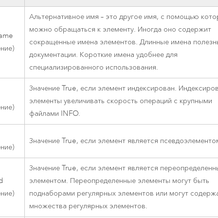
Альтернативное имя – это другое имя, с помощью кото
можно обращаться к элементу. Иногда оно содержит
Name
сокращенные имена элементов. Длинные имена полезн
ение)
документации. Короткие имена удобнее для
специализированного использования.
Значение True, если элемент индексирован. Индексиро
элементы увеличивать скорость операций с крупными
ение)
файлами INFO.
Значение True, если элемент является псевдоэлементо
ение)
Значение True, если элемент является переопределен
d
элементом. Переопределенные элементы могут быть
ение)
поднаборами регулярных элементов или могут содерж
множества регулярных элементов.