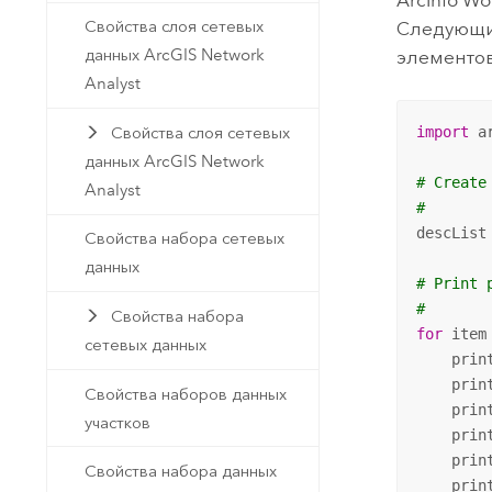
Свойства слоя сетевых
Следующий
данных ArcGIS Network
элементо
Analyst
Свойства слоя сетевых
import
 ar
данных ArcGIS Network
# Create
Analyst
#
descList
Свойства набора сетевых
данных
# Print 
#
Свойства набора
for
 item
сетевых данных
    print
    prin
Свойства наборов данных
    prin
участков
    prin
    prin
Свойства набора данных
    prin