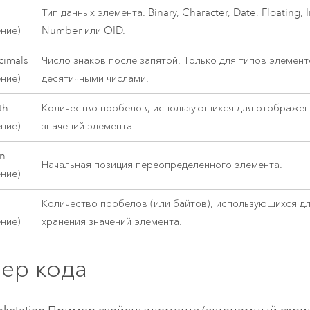
Тип данных элемента. Binary, Character, Date, Floating, I
ение)
Number или OID.
imals
Число знаков после запятой. Только для типов элемент
ение)
десятичными числами.
th
Количество пробелов, использующихся для отображе
ение)
значений элемента.
on
Начальная позиция переопределенного элемента.
ение)
Количество пробелов (или байтов), использующихся д
ение)
хранения значений элемента.
ер кода
rkstation
Пример свойств элемента (автономный скри