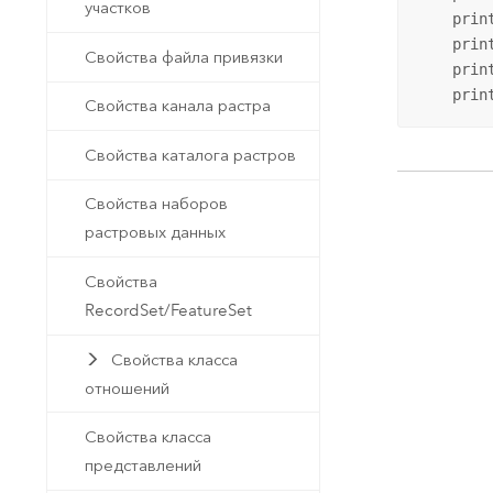
участков
    prin
    prin
Свойства файла привязки
    prin
    prin
Свойства канала растра
Свойства каталога растров
Свойства наборов
растровых данных
Свойства
RecordSet/FeatureSet
Свойства класса
отношений
Свойства класса
представлений