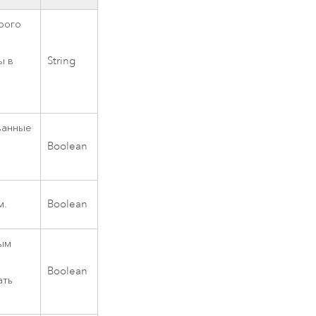
рого
ы в
String
ванные
Boolean
м.
Boolean
ным
Boolean
ать