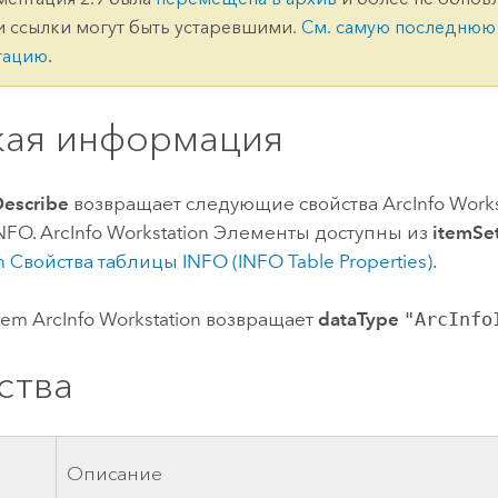
ление
Вода
и ссылки могут быть устаревшими.
См. самую последнюю
технологий
тацию
.
Все истории
кая информация
Describe
возвращает следующие свойства
ArcInfo Work
NFO.
ArcInfo Workstation
Элементы доступны из
itemSe
n
Свойства таблицы INFO (INFO Table Properties)
.
Item
ArcInfo Workstation
возвращает
dataType
"ArcInfo
ства
о
Описание