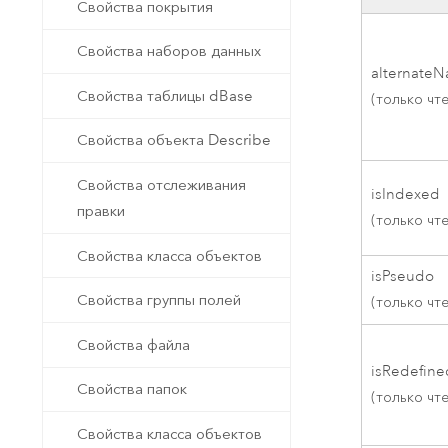
Свойства покрытия
Свойства наборов данных
alternate
Свойства таблицы dBase
(только чт
Свойства объекта Describe
Свойства отслеживания
isIndexed
правки
(только чт
Свойства класса объектов
isPseudo
Свойства группы полей
(только чт
Свойства файла
isRedefine
Свойства папок
(только чт
Свойства класса объектов