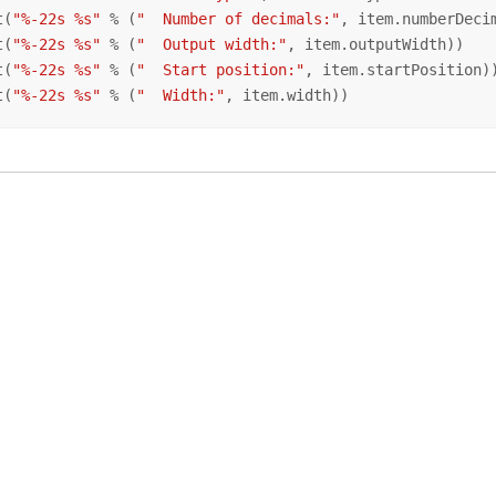
t(
"%-22s %s"
 % (
"  Number of decimals:"
, item.numberDecim
t(
"%-22s %s"
 % (
"  Output width:"
, item.outputWidth))

t(
"%-22s %s"
 % (
"  Start position:"
, item.startPosition))
t(
"%-22s %s"
 % (
"  Width:"
, item.width))