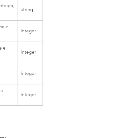
nteger,
String
ов с
Integer
ния
Integer
Integer
ля
Integer
пт)