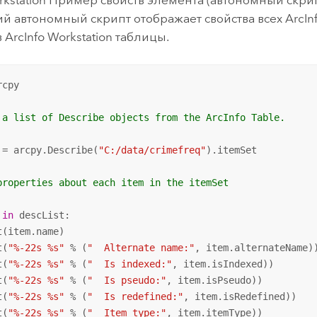
 автономный скрипт отображает свойства всех
ArcIn
в
ArcInfo Workstation
таблицы.
cpy

 a list of Describe objects from the ArcInfo Table.
 = arcpy.Describe(
"C:/data/crimefreq"
).itemSet

properties about each item in the itemSet
 
in
 descList:

(item.name)

t(
"%-22s %s"
 % (
"  Alternate name:"
, item.alternateName))
t(
"%-22s %s"
 % (
"  Is indexed:"
, item.isIndexed))

t(
"%-22s %s"
 % (
"  Is pseudo:"
, item.isPseudo))

t(
"%-22s %s"
 % (
"  Is redefined:"
, item.isRedefined))

t(
"%-22s %s"
 % (
"  Item type:"
, item.itemType))
