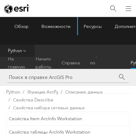
Обзор
Возможности
Ресурсы
Дополнит
ArcGIS Pro
Menu
Python
Справочник
На
Начало
Справка
по
Py
главную
работы
инструментам
Python
Функции ArcPy
Описание данных
Свойства Describe
Свойства набора сетевых данных
Свойства Item ArcInfo Workstation
Свойства таблицы ArcInfo Workstation