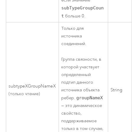
если значение
subTypeGroupCoun
t
больше 0.
Только для
источника
соединений.
Группа связности, в
которой участвует
определенный
подтип данного
subtypeXGroupNameX
источника объекта
String
(только чтение)
ребер.
groupNameX
— это динамическое
свойство,
поддерживаемое
только в том случае,