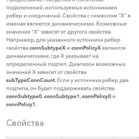
подключений, используемых источниками
ребер и соединений. Свойства с символом "X" в
именах являются динамическими. Возможные
значения "X" зависят от другого свойства.
Например, для указанного источника ребер
свойства
connSubtypeX
и
connPolicyX
являются
динамическими, где X указывает на
определенный подтип. Диапазон возможных
значений X зависит от свойства
subTypeConnCount
. Если у источника ребер два
подтипа, он будет поддерживать свойства
connSubtype0
,
connSubtype1
,
connPolicy0
и
connPolicy1
.
Свойства