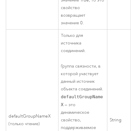
значение True, то это
свойство
возвращает
значение 0.
Только для
источника
соединений.
Группа связности, в
которой участвует
данный источник
объекта соединений.
defaultGroupName
X
— это
динамическое
defaultGroupNameX
свойство,
String
(только чтение)
поддерживаемое