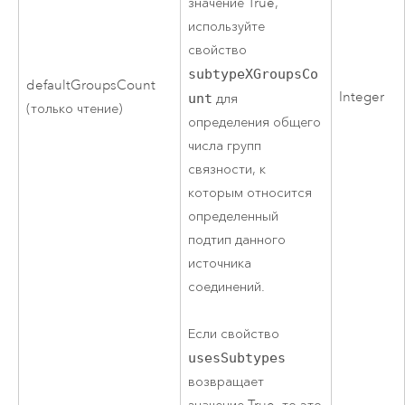
значение True,
используйте
свойство
subtypeXGroupsCo
defaultGroupsCount
Integer
unt
для
(только чтение)
определения общего
числа групп
связности, к
которым относится
определенный
подтип данного
источника
соединений.
Если свойство
usesSubtypes
возвращает