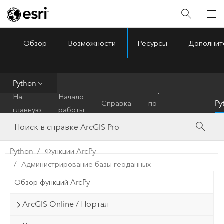
Обзор
Возможности
Ресурсы
Дополнит
ArcGIS Pro
Menu
Python
Справочник
На
Начало
Справка
по
Py
главную
работы
инструментам
Python
Функции ArcPy
Администрирование базы геоданных
Обзор функций ArcPy
ArcGIS Online / Портал