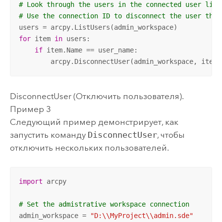
# Look through the users in the connected user list
# Use the connection ID to disconnect the user that
for
 item 
in
 users:

if
 item.Name == user_name:

        arcpy.DisconnectUser(admin_workspace, item.
DisconnectUser (Отключить пользователя).
Пример 3
Следующий пример демонстрирует, как
запустить команду
DisconnectUser
, чтобы
отключить нескольких пользователей.
import
 arcpy

# Set the admistrative workspace connection
admin_workspace = 
"D:\\MyProject\\admin.sde"