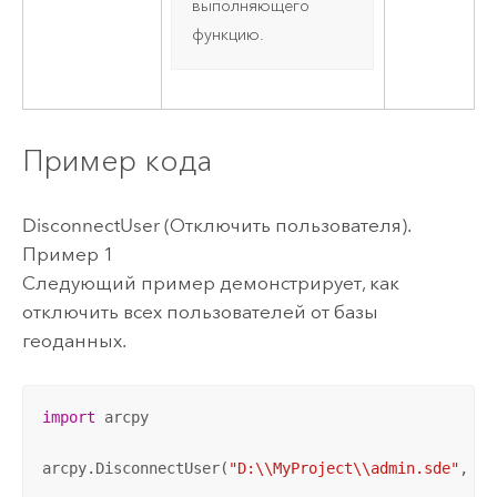
выполняющего
функцию.
Пример кода
DisconnectUser (Отключить пользователя).
Пример 1
Следующий пример демонстрирует, как
отключить всех пользователей от базы
геоданных.
import
 arcpy

arcpy.DisconnectUser(
"D:\\MyProject\\admin.sde"
, 
"A