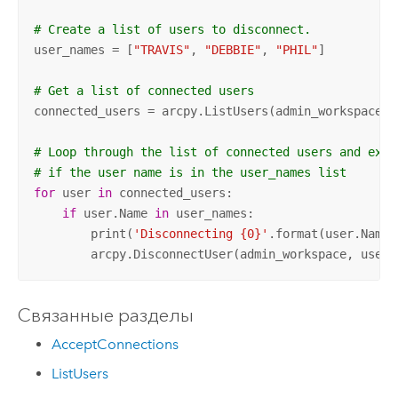
# Create a list of users to disconnect.
user_names = [
"TRAVIS"
, 
"DEBBIE"
, 
"PHIL"
]

# Get a list of connected users
connected_users = arcpy.ListUsers(admin_workspace)

# Loop through the list of connected users and exec
# if the user name is in the user_names list
for
 user 
in
 connected_users:

if
 user.Name 
in
 user_names:

        print(
'Disconnecting {0}'
.format(user.Name))
        arcpy.DisconnectUser(admin_workspace, user.
Связанные разделы
AcceptConnections
ListUsers