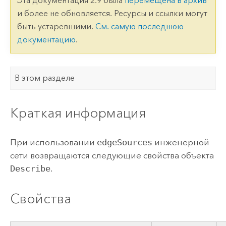
Эта документация 2.9 была
перемещена в архив
и более не обновляется. Ресурсы и ссылки могут
быть устаревшими.
См. самую последнюю
документацию
.
В этом разделе
Краткая информация
При использовании
edgeSources
инженерной
сети возвращаются следующие свойства объекта
Describe
.
Свойства