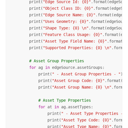
        print(
"Edge Source Id: {0}"
.format(edgeSour
        print(
"Object Class ID: {0}"
.format(edgeSou
        print(
"Edge Source Name: {0}"
.format(edgeSo
        print(
"Uses Geometry: {0}"
.format(edgeSourc
        print(
"Shape Type: {0} \n"
.format(edgeSourc
        print(
"Feature Class Usage: {0}"
.format(edg
        print(
"Asset Type Field Name: {0}"
.format(e
        print(
"Supported Properties: {0} \n"
.format
# Asset Group Properties
for
 ag 
in
 edgeSource.assetGroups:

            print(
" - Asset Group Properties - "
)

            print(
"Asset Group Code: {0}"
.format(ag
            print(
"Asset Group Name: {0} \n"
.format
# Asset Type Properties
for
 at 
in
 ag.assetTypes:

                print(
" - Asset Type Properties - "
                print(
"Asset Type Code: {0}"
.format
                print(
"Asset Type Name: {0}"
.format