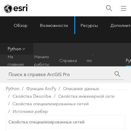
Обзор
Возможности
Ресурсы
Дополнит
ArcGIS Pro
Menu
Python
Справочник
На
Начало
Справка
по
Py
главную
работы
инструментам
Python
Функции ArcPy
Описание данных
Свойства Describe
Свойства инженерной сети
Свойства специализированных сетей
Источники ребер
Свойства специализированных сетей