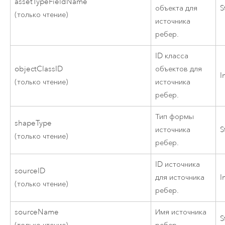
assetTypeFieldName
объекта для
S
(только чтение)
источника
ребер.
ID класса
objectClassID
объектов для
I
(только чтение)
источника
ребер.
Тип формы
shapeType
источника
S
(только чтение)
ребер.
ID источника
sourceID
для источника
I
(только чтение)
ребер.
sourceName
Имя источника
S