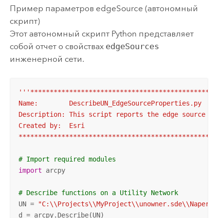
Пример параметров edgeSource (автономный
скрипт)
Этот автономный скрипт Python представляет
собой отчет о свойствах
edgeSources
инженерной сети.
'''************************************************
Name:        DescribeUN_EdgeSourceProperties.py

Description: This script reports the edge source pr
Created by:  Esri

***************************************************
# Import required modules
import
 arcpy

# Describe functions on a Utility Network
UN = 
"C:\\Projects\\MyProject\\unowner.sde\\Napervi
d = arcpy.Describe(UN)
