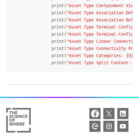
                print(
"Asset Type Containment View 
                print(
"Asset Type Association Delet
                print(
"Asset Type Association Role 
                print(
"Asset Type Terminal Configur
                print(
"Asset Type Terminal Configur
                print(
"Asset Type Linear Connectivi
                print(
"Asset Type Connectivity Poli
                print(
"Asset Type Categories: {0}"
.
                print(
"Asset Type Split Content: {0