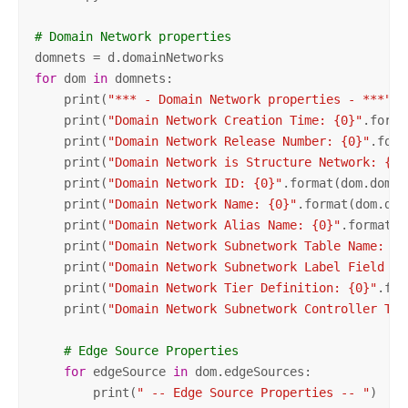
# Domain Network properties
for
 dom 
in
 domnets:

    print(
"*** - Domain Network properties - ***"
)

    print(
"Domain Network Creation Time: {0}"
.forma
    print(
"Domain Network Release Number: {0}"
.form
    print(
"Domain Network is Structure Network: {0}
    print(
"Domain Network ID: {0}"
.format(dom.domai
    print(
"Domain Network Name: {0}"
.format(dom.dom
    print(
"Domain Network Alias Name: {0}"
.format(d
    print(
"Domain Network Subnetwork Table Name: {0
    print(
"Domain Network Subnetwork Label Field Na
    print(
"Domain Network Tier Definition: {0}"
.for
    print(
"Domain Network Subnetwork Controller Typ
# Edge Source Properties
for
 edgeSource 
in
 dom.edgeSources:

        print(
" -- Edge Source Properties -- "
)
