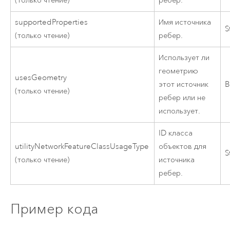
(только чтение)
ребер.
supportedProperties
Имя источника
S
(только чтение)
ребер.
Использует ли
геометрию
usesGeometry
этот источник
B
(только чтение)
ребер или не
использует.
ID класса
utilityNetworkFeatureClassUsageType
объектов для
S
(только чтение)
источника
ребер.
Пример кода