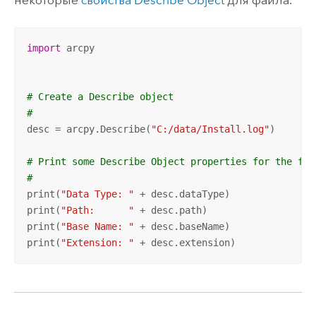
import
 arcpy

# Create a Describe object
#
desc = arcpy.Describe(
"C:/data/Install.log"
)

# Print some Describe Object properties for the fil
#
print(
"Data Type: "
 + desc.dataType)

print(
"Path:      "
 + desc.path)

print(
"Base Name: "
 + desc.baseName)

print(
"Extension: "
 + desc.extension)