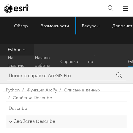
Обзор
Возможности
Ресурсы
Дополнит
ArcGIS Pro
Menu
Python
Справочник
На
Начало
Справка
по
Py
главную
работы
инструментам
Python
Функции ArcPy
Описание данных
Свойства Describe
Describe
Свойства Describe