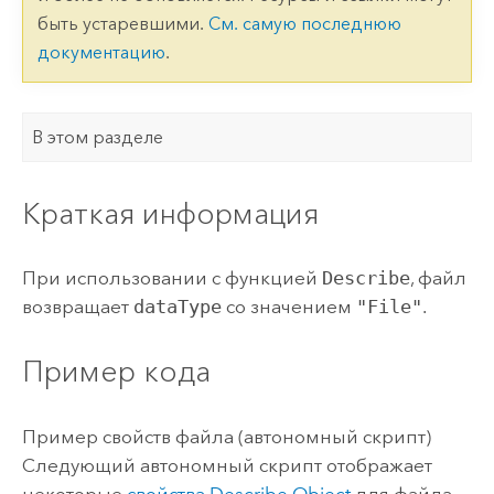
быть устаревшими.
См. самую последнюю
документацию
.
В этом разделе
Краткая информация
При использовании с функцией
Describe
, файл
возвращает
dataType
со значением
"File"
.
Пример кода
Пример свойств файла (автономный скрипт)
Следующий автономный скрипт отображает
некоторые
свойства Describe Object
для файла.