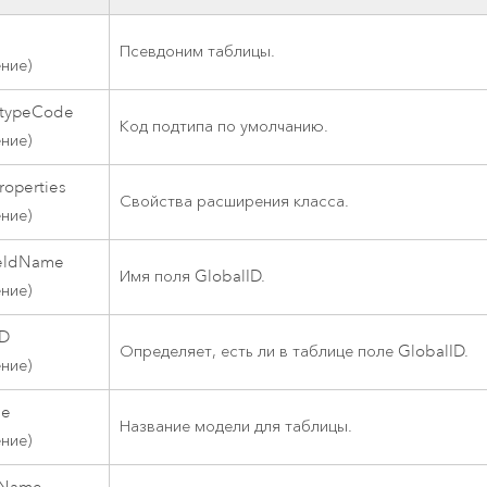
Псевдоним таблицы.
ение)
btypeCode
Код подтипа по умолчанию.
ение)
roperties
Свойства расширения класса.
ение)
ieldName
Имя поля GlobalID.
ение)
ID
Определяет, есть ли в таблице поле GlobalID.
ение)
me
Название модели для таблицы.
ение)