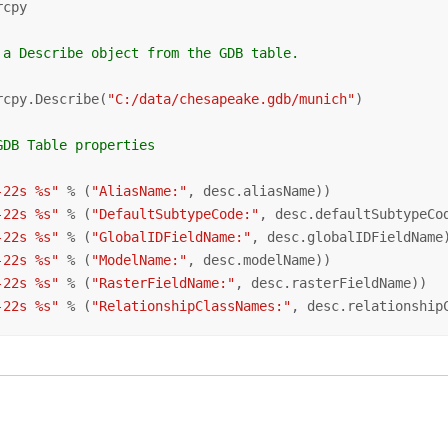
cpy

 a Describe object from the GDB table.
rcpy.Describe(
"C:/data/chesapeake.gdb/munich"
)

GDB Table properties
-22s %s"
 % (
"AliasName:"
, desc.aliasName))

-22s %s"
 % (
"DefaultSubtypeCode:"
, desc.defaultSubtypeCod
-22s %s"
 % (
"GlobalIDFieldName:"
, desc.globalIDFieldName)
-22s %s"
 % (
"ModelName:"
, desc.modelName))

-22s %s"
 % (
"RasterFieldName:"
, desc.rasterFieldName))

-22s %s"
 % (
"RelationshipClassNames:"
, desc.relationship