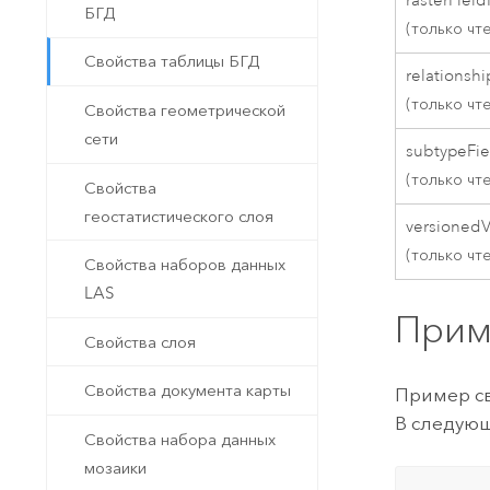
rasterFie
БГД
(только чт
Свойства таблицы БГД
relationsh
(только чт
Свойства геометрической
сети
subtypeFi
(только чт
Свойства
геостатистического слоя
versioned
(только чт
Свойства наборов данных
LAS
Прим
Свойства слоя
Свойства документа карты
Пример св
В следующ
Свойства набора данных
мозаики