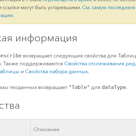
ление
Вода
и ссылки могут быть устаревшими.
См. самую последнюю
технологий
тацию
.
Все истории
кая информация
Describe
возвращает следующие свойства для Таблиц
х. Также поддерживаются
Свойства отслеживания ре
таблицы
и
Свойства набора данных
.
азы геоданных возвращает
"Table"
для
dataType
.
ства
о
Описание