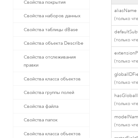
Свойства покрытия
aliasName
Свойства наборов данных
(только чт
Свойства таблицы dBase
defaultSu
(только чт
Свойства объекта Describe
extensionP
Свойства отслеживания
(только чт
правки
globalIDF
Свойства класса объектов
(только чт
Свойства группы полей
hasGlobal
(только чт
Свойства файла
modelNa
Свойства папок
(только чт
Свойства класса объектов