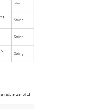
String
ует
String
String
го
String
а таблицы БГД.