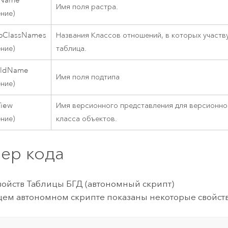
ldName
Имя поля растра.
ение)
ipClassNames
Названия Классов отношений, в которых участв
ение)
таблица.
eldName
Имя поля подтипа
ение)
View
Имя версионного представления для версионно
ение)
класса объектов.
ер кода
ойств Таблицы БГД (автономный скрипт)
ем автономном скрипте показаны некоторые свойств