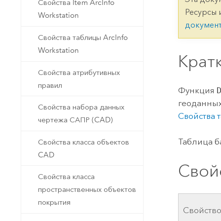
Государственное управ
Свойства Item ArcInfo
Фундаментальная система для
Ресурсы 
Workstation
ГИС и картографии
Природные ресурсы
докумен
Свойства таблицы ArcInfo
Технология Developer
Workstation
Создание картографических
Крат
Все отрасли
приложений и приложений
Свойства атрибутивных
пространственного анализа
правил
Функция
геоданны
Свойства набора данных
Все продукты
Свойства 
чертежа САПР (CAD)
Таблица б
Свойства класса объектов
CAD
Свой
Свойства класса
пространственных объектов
покрытия
Свойств