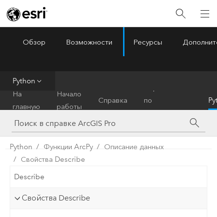
Обзор
Возможности
Ресурсы
Дополнит
ArcGIS Pro
Menu
Python
Справочник
На
Начало
Справка
по
Py
главную
работы
инструментам
Python
Функции ArcPy
Описание данных
Свойства Describe
Describe
Свойства Describe