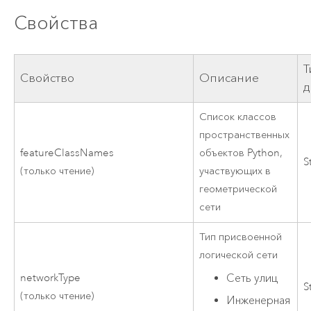
Свойства
Т
Свойство
Описание
д
Список классов
пространственных
featureClassNames
объектов Python,
S
(только чтение)
участвующих в
геометрической
сети
Тип присвоенной
логической сети
Сеть улиц
networkType
S
(только чтение)
Инженерная