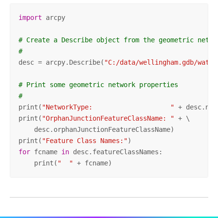
import
 arcpy

# Create a Describe object from the geometric netwo
#
desc = arcpy.Describe(
"C:/data/wellingham.gdb/water
# Print some geometric network properties
#
print(
"NetworkType:                    "
 + desc.net
print(
"OrphanJunctionFeatureClassName: "
 + \

    desc.orphanJunctionFeatureClassName)

print(
"Feature Class Names:"
for
 fcname 
in
 desc.featureClassNames:

    print(
"  "
 + fcname)