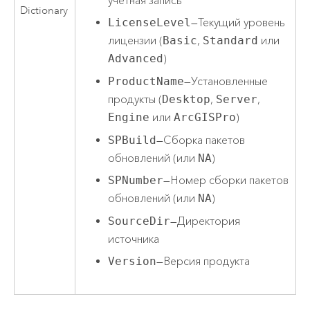
учетная запись
Dictionary
LicenseLevel
—Текущий уровень
лицензии (
Basic
,
Standard
или
Advanced
)
ProductName
—Установленные
продукты (
Desktop
,
Server
,
Engine
или
ArcGISPro
)
SPBuild
—Сборка пакетов
обновлений (или
NA
)
SPNumber
—Номер сборки пакетов
обновлений (или
NA
)
SourceDir
—Директория
источника
Version
—Версия продукта