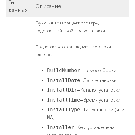
Тип
Описание
данных
Функция возвращает словарь,
содержащий свойства установки.
Поддерживаются следующие ключи
словаря:
BuildNumber
—Номер сборки
InstallDate
—Дата установки
InstallDir
—Каталог установки
InstallTime
—Время установки
InstallType
—Тип установки (или
NA
)
Installer
—Кем установлена