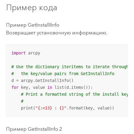
Пример кода
Пример GetInstallIInfo
Возвращает установочную информацию.
import
 arcpy

# Use the dictionary iteritems to iterate through 
#   the key/value pairs from GetInstallInfo
for
 key, value 
in
 list(d.items()):

# Print a formatted string of the install key a
#
    print(
"{:<13} : {}"
.format(key, value))
Пример GetInstallInfo 2