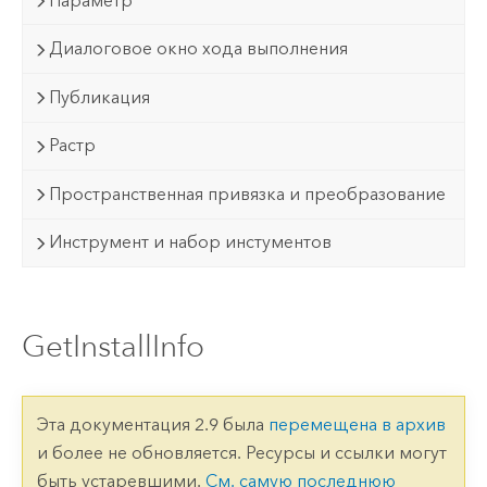
Параметр
Диалоговое окно хода выполнения
Публикация
Растр
Пространственная привязка и преобразование
Инструмент и набор инстументов
GetInstallInfo
Эта документация 2.9 была
перемещена в архив
и более не обновляется. Ресурсы и ссылки могут
быть устаревшими.
См. самую последнюю