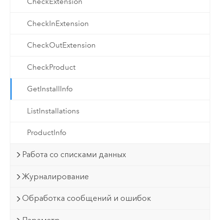
CheckExtension
CheckInExtension
CheckOutExtension
CheckProduct
GetInstallInfo
ListInstallations
ProductInfo
Работа со списками данных
Журналирование
Обработка сообщений и ошибок