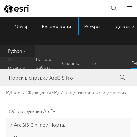
Обзор
Возможности
Ресурсы
Дополнит
ArcGIS Pro
Menu
Python
Справочник
На
Начало
Справка
по
Py
главную
работы
инструментам
Python
Функции ArcPy
Лицензирование и установка
Обзор функций ArcPy
ArcGIS Online / Портал