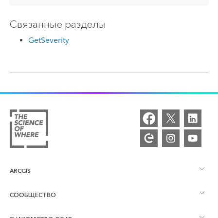
Связанные разделы
GetSeverity
ARCGIS
СООБЩЕСТВО
Обзор ArcGIS