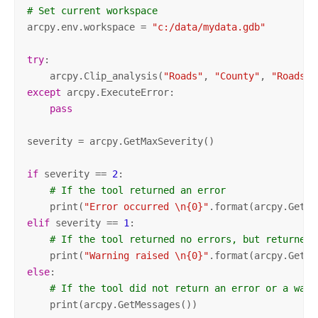
# Set current workspace
arcpy.env.workspace = 
"c:/data/mydata.gdb"
try
:

    arcpy.Clip_analysis(
"Roads"
, 
"County"
, 
"Roads_C
except
 arcpy.ExecuteError:

pass
severity = arcpy.GetMaxSeverity()

if
 severity == 
2
:

# If the tool returned an error
    print(
"Error occurred \n{0}"
.format(arcpy.GetMe
elif
 severity == 
1
:

# If the tool returned no errors, but returned 
    print(
"Warning raised \n{0}"
.format(arcpy.GetMe
else
:

# If the tool did not return an error or a warn
    print(arcpy.GetMessages())