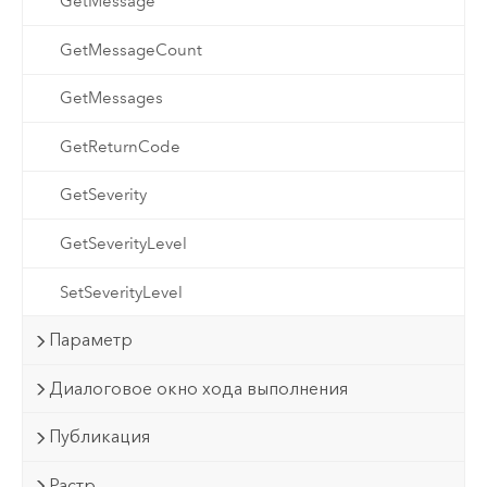
GetMessage
GetMessageCount
GetMessages
GetReturnCode
GetSeverity
GetSeverityLevel
SetSeverityLevel
Параметр
Диалоговое окно хода выполнения
Публикация
Растр