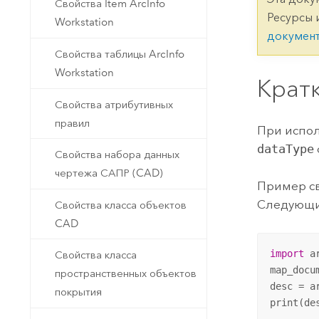
Государственное управ
Свойства Item ArcInfo
Фундаментальная система для
Ресурсы 
Workstation
ГИС и картографии
Природные ресурсы
докумен
Свойства таблицы ArcInfo
Технология Developer
Workstation
Создание картографических
Крат
Все отрасли
приложений и приложений
Свойства атрибутивных
пространственного анализа
правил
При испо
dataType
Свойства набора данных
Все продукты
чертежа САПР (CAD)
Пример св
Следующи
Свойства класса объектов
CAD
import
 ar
Свойства класса
map_docu
пространственных объектов
desc = a
покрытия
print(de