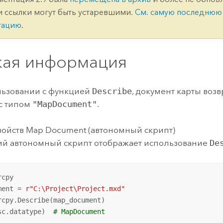
ление
Вода
и ссылки могут быть устаревшими.
См. самую последнюю
технологий
тацию
.
Все истории
кая информация
льзовании с функцией
Describe
, документ карты воз
с типом
"MapDocument"
.
ойств Map Document (автономный скрипт)
й автономный скрипт отображает использование
De
cpy

ment = 
r"C:\Project\Project.mxd"
rcpy.Describe(map_document)

sc.datatype)  
# MapDocument