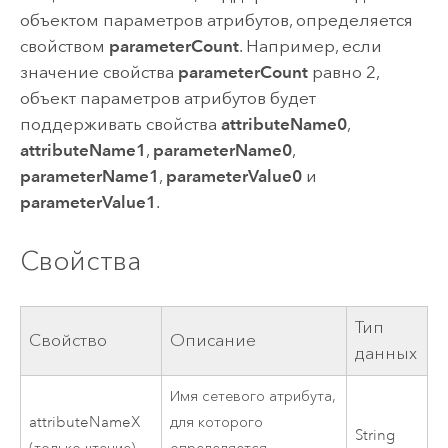
объектом параметров атрибутов, определяется
свойством
parameterCount
. Например, если
значение свойства
parameterCount
равно 2,
объект параметров атрибутов будет
поддерживать свойства
attributeName0
,
attributeName1
,
parameterName0
,
parameterName1
,
parameterValue0
и
parameterValue1
.
Свойства
Тип
Свойство
Описание
данных
Имя сетевого атрибута,
attributeNameX
для которого
String