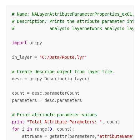
# Name: NALayerAttributeParameterProperties_ex01.py
# Description: Prints the attribute parameter infor
#              analysis layernetwork analysis layer
import
 arcpy 

in_layer = 
"C:/Data/Route.lyr"
# Create Describe object from layer file.
desc = arcpy.Describe(in_layer) 

count = desc.parameterCount 

parameters = desc.parameters 

# Print attribute parameter values
print
"Total Attribute Parameters: "
for
 i 
in
 range(
0
, count): 

    attrName = getattr(parameters,
"attributeName"
 +