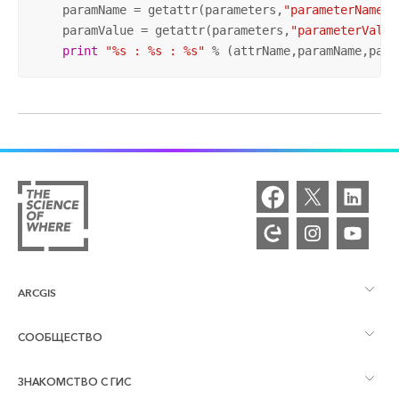
    paramName = getattr(parameters,
"parameterName"
 
    paramValue = getattr(parameters,
"parameterValue
print
"%s : %s : %s"
 % (attrName,paramName,para
ARCGIS
СООБЩЕСТВО
Обзор ArcGIS
ЗНАКОМСТВО С ГИС
Сообщества и форумы
Картография