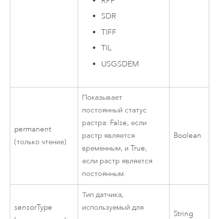
RPF
SDR
TIFF
TIL
USGSDEM
Показывает
постоянный статус
растра: False, если
permanent
растр является
Boolean
(только чтение)
временным, и True,
если растр является
постоянным.
Тип датчика,
sensorType
используемый для
String