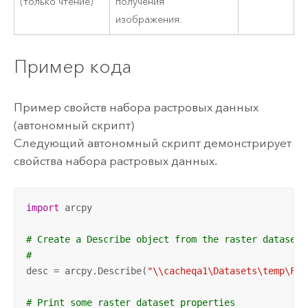
(только чтение)
получения
изображения.
Пример кода
Пример свойств набора растровых данных
(автономный скрипт)
Следующий автономный скрипт демонстрирует
свойства набора растровых данных.
import
 arcpy

# Create a Describe object from the raster dataset
#
desc = arcpy.Describe(
"\\cacheqa1\Datasets\temp\FGD
# Print some raster dataset properties