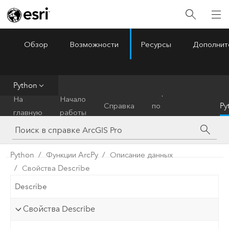
Обзор
Возможности
Ресурсы
Дополнит
ArcGIS Pro
Menu
Python
Справочник
На
Начало
Справка
по
Py
главную
работы
инструментам
Python
Функции ArcPy
Описание данных
Свойства Describe
Describe
Свойства Describe