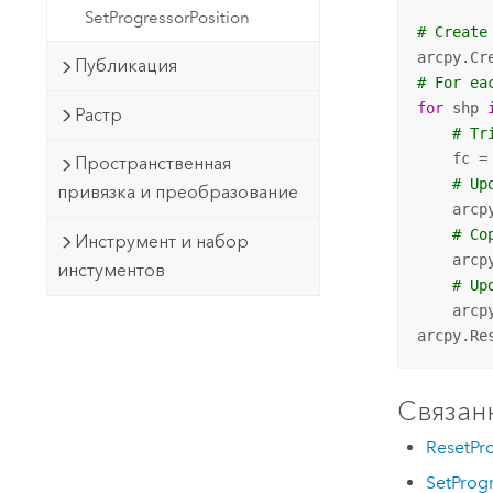
SetProgressorPosition
# Create
arcpy.Cr
Публикация
# For ea
for
 shp 
Растр
# Tr
    fc =
Пространственная
# Up
привязка и преобразование
    arcp
# Co
Инструмент и набор
    arcp
инстументов
# Up
    arcp
arcpy.Re
Связан
ResetPr
SetProg