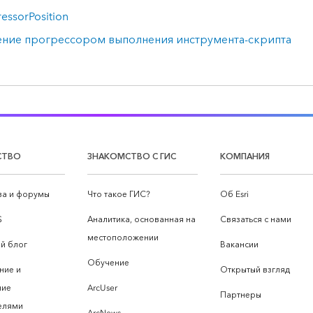
essorPosition
ение прогрессором выполнения инструмента-скрипта
СТВО
ЗНАКОМСТВО С ГИС
КОМПАНИЯ
а и форумы
Что такое ГИС?
Об Esri
S
Аналитика, основанная на
Связаться с нами
местоположении
й блог
Вакансии
Обучение
ние и
Открытый взгляд
ние
ArcUser
Партнеры
елями
ArcNews