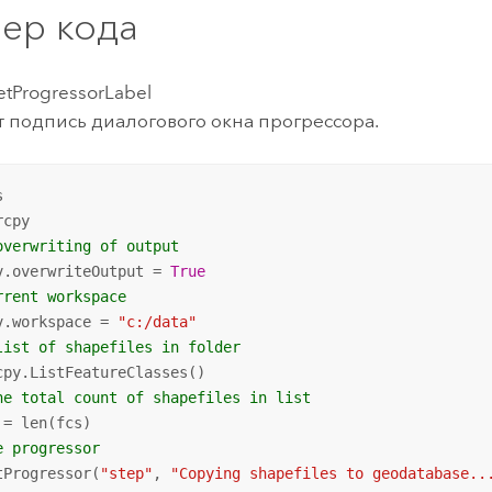
ер кода
tProgressorLabel
 подпись диалогового окна прогрессора.
overwriting of output
v.overwriteOutput = 
True
rrent workspace
v.workspace = 
"c:/data"
list of shapefiles in folder
he total count of shapefiles in list
e progressor
tProgressor(
"step"
, 
"Copying shapefiles to geodatabase..