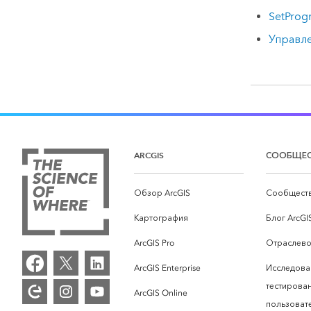
SetProgr
Управл
ARCGIS
СООБЩЕ
Обзор ArcGIS
Сообществ
Картография
Блог ArcGI
ArcGIS Pro
Отраслево
ArcGIS Enterprise
Исследова
тестирова
ArcGIS Online
пользоват