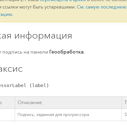
ление
Вода
и ссылки могут быть устаревшими.
См. самую последнюю
технологий
тацию
.
Все истории
кая информация
т подпись на панели
Геообработка
.
аксис
essorLabel (label)
р
Описание
Подпись, заданная для прогрессора.
S