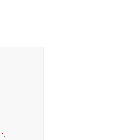
."
,
