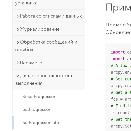
установка
Прим
Работа со списками данных
Пример Se
Журналирование
Обновляет
Обработка сообщений и
ошибок
import
import
Параметр
# Allow 
arcpy.en
Диалоговое окно хода
# Set cu
выполнения
arcpy.en
# Get a 
ResetProgressor
# Find t
SetProgressor
# Set th
SetProgressorLabel
arcpy.Se