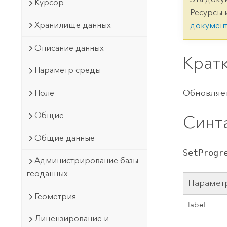
Государственное управ
Курсор
Фундаментальная система для
Ресурсы 
ГИС и картографии
Природные ресурсы
Хранилище данных
докумен
Технология Developer
Описание данных
Создание картографических
Крат
Все отрасли
приложений и приложений
Параметр среды
пространственного анализа
Обновляе
Поле
Общие
Синт
Все продукты
Общие данные
SetProgr
Администрирование базы
геоданных
Парамет
Геометрия
label
Лицензирование и