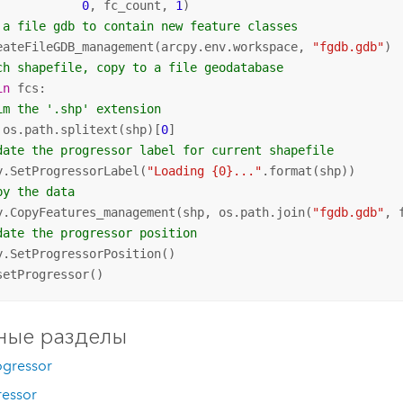
0
, fc_count, 
1
 a file gdb to contain new feature classes
eateFileGDB_management(arcpy.env.workspace, 
"fgdb.gdb"
ch shapefile, copy to a file geodatabase
in
 fcs:

im the '.shp' extension
 os.path.splitext(shp)[
0
]

date the progressor label for current shapefile
y.SetProgressorLabel(
"Loading {0}..."
.format(shp))

py the data
y.CopyFeatures_management(shp, os.path.join(
"fgdb.gdb"
, f
date the progressor position
y.SetProgressorPosition()

setProgressor()
ные разделы
ogressor
ressor