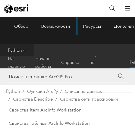
Обзор
Возможности
Ресурсы
Дополнит
ArcGIS Pro
Menu
Python
Справочник
На
Начало
Справка
по
Py
главную
работы
инструментам
Python
Функции ArcPy
Описание данных
Свойства Describe
Свойства сети трассировки
Свойства Item ArcInfo Workstation
Свойства таблицы ArcInfo Workstation